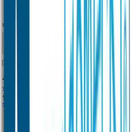
Laden...
Voor 12 uur besteld = zelfde dag verzonden!
Vragen?
+31(0)33-4615834
Naamstickers
Naamstickers Voordeelsets
Mini Naamstickers