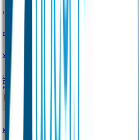
Design
Drinkfles met naam – Real World
Broodtrommel met naam – Real World
Ontwerp je eigen
broodtrommel
Ontwerp je eigen Drinkfles
Gepersonaliseerde Drinkfles
Vervangende onderdelen
Broodtrommel & Drinkfles
Baby & Peuter
Naamstickers
Kledinglabels
Kraamcadeau met naam
BIBS speen met naam