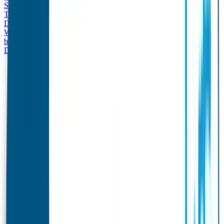
Set - Broodtrommel & Drinkfles
Drinkfles met naam
Thema
Broodtrommel met naam Thema
Drinkfles met naam
Design
Broodtrommel met naam Design
Drinkfles met naam – Real
World
Broodtrommel met naam – Real World
Ontwerp je eigen
broodtrommel
Ontwerp je eigen Drinkfles
Gepersonaliseerde
Drinkfles
Vervangende onderdelen Broodtrommel & Drinkfles