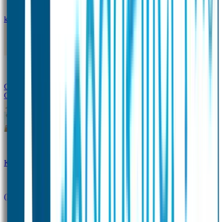
kledingstickers
Assortiment strijklabels voor kleding
Instrijklabels
Kledingstempel
Gepersonaliseerde schoenlabels
Kledingtag
Combivoordeel
Super Deals
Starterspakket
Kinderdagverblijfpakket
Schoolpakket
(Kraam)cadeaupakketten
Sportpakket