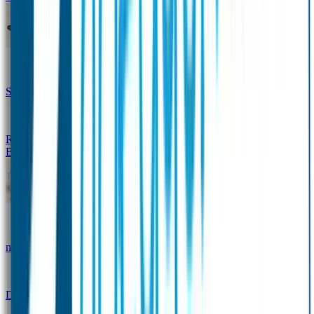
Design Naambandje
Veiligheidshesjes
SOS Naamplaatje
Hondenpenning
Reflectiestickers
SOS Naamplaatje Extra Product
Broodtrommel & Fles
Set - Broodtrommel & Drinkfles
Drinkfles met
naam Thema
Broodtrommel met naam Thema
Drinkfles met naam Design
Broodtrommel met naam