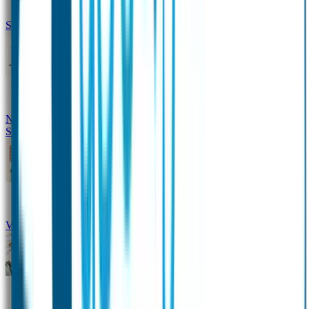
Siliconen slabbetje met naam
Groeimeter met naam
Deurstickers
Tassenhangers
Flessen
Naambandje
Datum Labels
School
Naamstickers
Kleding merken
Veiligheidshesjes voor kinderen
Schoolpakket XXL
Sportpakket
Broodtrommel en drinkfles met