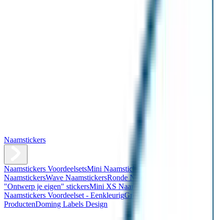
Naamstickers
Naamstickers Voordeelsets
Mini Naamstickers
Kleine
Naamstickers
Wave Naamstickers
Ronde Naamstickers
Assortiment
"Ontwerp je eigen" stickers
Mini XS Naamstickers
Kleine
Naamstickers Voordeelset - Eenkleurig
Grote Naamstickers
QR
Producten
Doming Labels Design