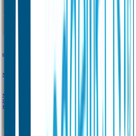
Kleine Naamstickers
Wave Naamstickers
Ronde Naamstickers
Assortiment "Ontwerp je
eigen" stickers
Mini XS Naamstickers
Kleine
Naamstickers Voordeelset - Eenkleurig
Grote
Naamstickers
QR Producten
Doming Labels
Design
Kleding Merken
Kledingsticker voordeelsets
Assortiment