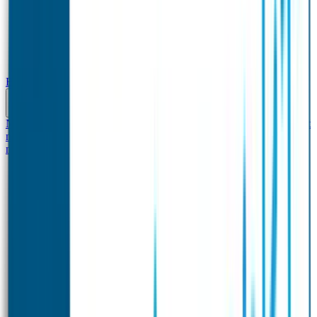
Baby & Peuter
Naamstickers
Kledinglabels
Kraamcadeau met naam
BIBS speen met
naam
Siliconen slabbetje met naam
Groeimeter met
naam
Deurstickers
Tassenhangers
Flessen Naambandje
Datum Labels