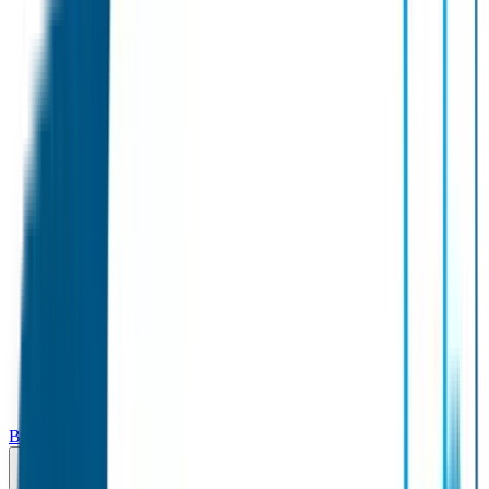
Broodtrommel & Fles