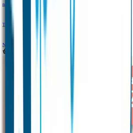
naam
Gepersonaliseerde kleurpotloden
Tassenhangers
Flessen Naambandje
SOS
Naambandje
STABILO producten