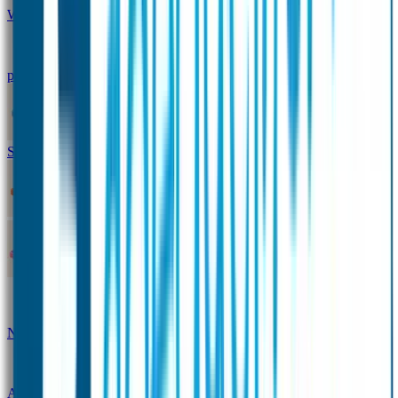
Winterpakket
Seniorenpakket
Alles-in-één-
pakket
Themapakket
TOPmodel-voordeelpakket
Duopakket SOS Armbandjes
SOS Producten
SOS Armband
Smalle SOS Armband kind
SOS Armband kind – tweekleurig
SOS
Naambandje - Glow in the dark
Duopakket SOS
Armbandjes
Gepersonaliseerd Naambandje – Luxe