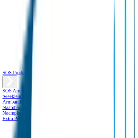
SOS Producten
SOS Armband
Smalle SOS Armband kind
SOS Armband kind –
tweekleurig
SOS Naambandje - Glow in the dark
Duopakket SOS
Armbandjes
Gepersonaliseerd Naambandje – Luxe
Design
Naambandje
Veiligheidshesjes
SOS
Naamplaatje
Hondenpenning
Reflectiestickers
SOS Naamplaatje
Extra Product