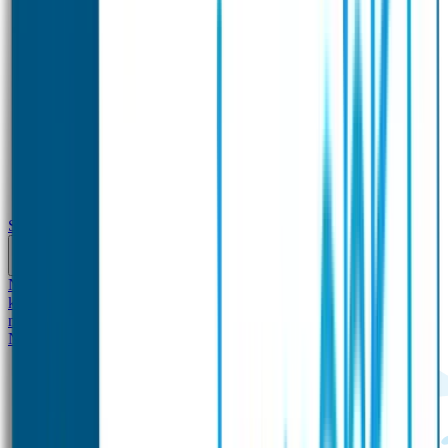
School
Naamstickers
Kleding merken
Veiligheidshesjes voor
kinderen
Schoolpakket XXL
Sportpakket
Broodtrommel en drinkfles
met naam
Gepersonaliseerde kleurpotloden
Tassenhangers
Flessen
Naambandje
SOS Naambandje
STABILO producten