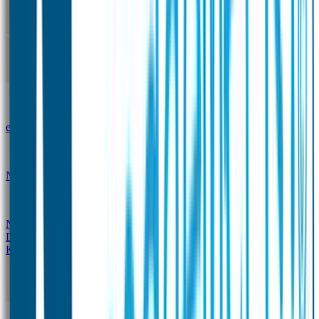
Kleine Naamstickers
Wave Naamstickers
Ronde Naamstickers
Assortiment "Ontwerp je
eigen" stickers
Mini XS Naamstickers
Kleine
Naamstickers Voordeelset - Eenkleurig
Grote
Naamstickers
QR Producten
Doming Labels
Design
Kleding Merken
Kledingsticker voordeelsets
Assortiment