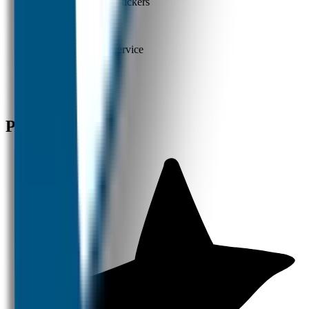
Nummer 1 in naamstickers
✓
Beste kwaliteit en service
✓
Snelle verzending
Producten