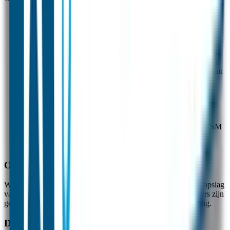
Gebruikersnaam en wachtwoord voor inloggen op onze apps
en GPS platform
NAW-gegevens en e-mailadres voor registratie van de
simkaart
ID-nummer van het GPS horloge voor bediening
Simkaartnummer van het GPS horloge voor prepaidfuncties
SOS/monitornummers en contactnummers voor bellen vanuit
het horloge
GPS, GPRS en WIFI positiegegevens voor maximaal 3
maanden voor geschiedenisfunctie
Instellingen voor veilige zones voor alarm bij verlaten of
aankomen
Indien aanwezig: activiteitentracking, batterijcapaciteit, GSM
netwerksterkte gegevens voor maximaal 3 maanden voor
analyse door technische staf
Opslag van data
Wij gebruiken fysieke high-end servers in Nederland voor de opslag
van GPS-positie en andere persoonlijke gegevens. Deze servers zijn
gevestigd bij de Serveriusgroep in Apeldoorn en zijn zeer veilig.
Duur van opslag