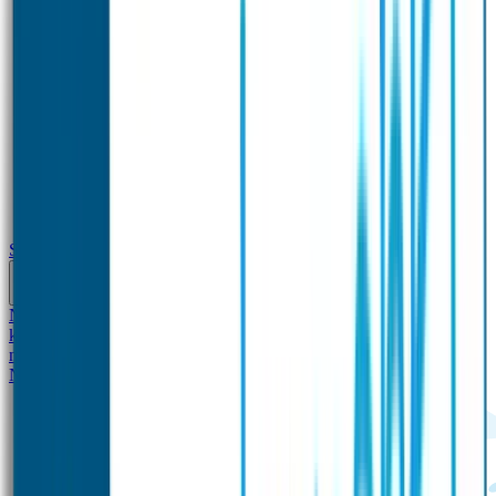
School
Naamstickers
Kleding merken
Veiligheidshesjes voor
kinderen
Schoolpakket XXL
Sportpakket
Broodtrommel en drinkfles
met naam
Gepersonaliseerde kleurpotloden
Tassenhangers
Flessen
Naambandje
SOS Naambandje
STABILO producten