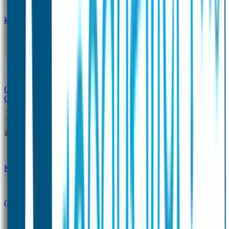
kledingstickers
Assortiment strijklabels voor kleding
Instrijklabels
Kledingstempel
Gepersonaliseerde schoenlabels
Kledingtag
Combivoordeel
Super Deals
Starterspakket
Kinderdagverblijfpakket
Schoolpakket
(Kraam)cadeaupakketten
Sportpakket