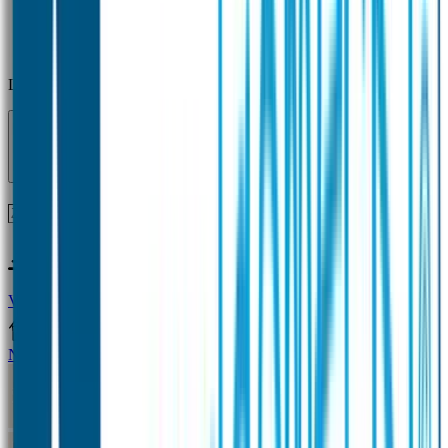
Laden...
Voor 12 uur besteld = zelfde dag verzonden!
Vragen?
+31(0)33-4615834
Naamstickers
Naamstickers Voordeelsets
Mini Naamstickers