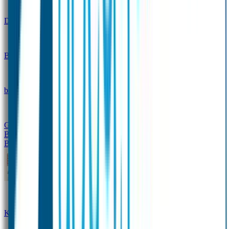
Design
Drinkfles met naam – Real World
Broodtrommel met naam – Real World
Ontwerp je eigen
broodtrommel
Ontwerp je eigen Drinkfles
Gepersonaliseerde Drinkfles
Vervangende onderdelen
Broodtrommel & Drinkfles
Baby & Peuter
Naamstickers
Kledinglabels
Kraamcadeau met naam
BIBS speen met naam