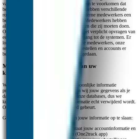
van 2 factor authenticatie bij het inloggen om te voorkomen dat
belangrijke accounts worden gehackt. We hebben verschillende
rollen met toegangsrechten waarmee we interne medewerkers een
bepaald autorisatie niveau kunnen geven. Medewerkers hebben
alleen toestemming voor de werkzaamheden die zij moeten doen.
Ons personeelsaannamebeleid bevat ook het verplicht opvragen van
een VOG voor alle medewerkers met toegang tot de systemen. Er
loopt ook uitgebreide logging voor al onze medewerkers, onze
security officer kan precies zien welke toestellen en accounts er
bekeken zijn en wat er op het account is gedaan.
Mogelijkheid tot verwijderen van uw
klantinformatie
Wij vinden het belangrijk dat jouw persoonlijke informatie
priv&eacute; blijft. Daarom verwijderen wij jouw gegevens als je
dat wilt. Wij hebben de controle over onze databases, dus we
kunnen er zeker van zijn dat jouw informatie echt verwijderd wordt.
Onze security officer zorgt dat dit goed gebeurt.
Goedgemerkt gebruikt 2 systemen om jouw informatie op te slaan:
Het GPS / app platform: Hier staat jouw accountinformatie en
de positie van jouw horloge in (One2track app)