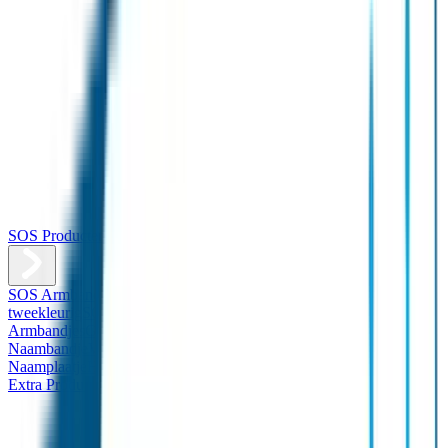
SOS Producten
SOS Armband
Smalle SOS Armband kind
SOS Armband kind –
tweekleurig
SOS Naambandje - Glow in the dark
Duopakket SOS
Armbandjes
Gepersonaliseerd Naambandje – Luxe
Design
Naambandje
Veiligheidshesjes
SOS
Naamplaatje
Hondenpenning
Reflectiestickers
SOS Naamplaatje
Extra Product