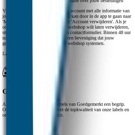
Webshop: Hier staat de informatie over jouw bestellingen
Via de One2track app, kun je jouw account met alle informatie van
jouw GPS horloge verwijderen. Dit kan door in de app te gaan naar
'Mijn profiel' en daar te kiezen voor 'Account verwijderen'. Als je
ook de aankoopgegevens uit onze webshop wilt laten verwijderen,
stuur dan even een verzoek via ons contactformulier. Binnen 48 uur
na jouw verzoek, krijg je van ons een bevestiging dat jouw
gegevens verwijderd zijn uit onze webshop systemen.
Laatst bijgewerkt
:
7 juli 2025
Goedgemerkt
Al ruim 20 jaar zijn de naamlabels van Goedgemerkt een begrip.
Ouders zijn zeer te spreken over de topkwaliteit van onze labels en
onze uitstekende klantenservice.
✓