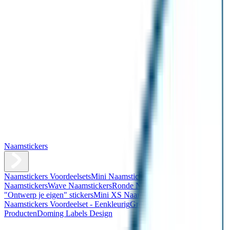
Naamstickers
Naamstickers Voordeelsets
Mini Naamstickers
Kleine
Naamstickers
Wave Naamstickers
Ronde Naamstickers
Assortiment
"Ontwerp je eigen" stickers
Mini XS Naamstickers
Kleine
Naamstickers Voordeelset - Eenkleurig
Grote Naamstickers
QR
Producten
Doming Labels Design