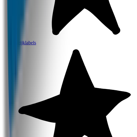
Strijklabels