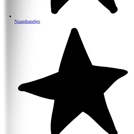
Naambandjes