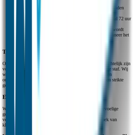
GPS-informatie van horloges wordt maximaal 3 maanden
bewaard voor gebruik in de app.
Gesproken en geschreven berichten worden maximaal 72 uur
bewaard.
Andere informatie zoals telefoonnummers en foto's wordt
bewaard totdat de gebruiker het account wist of wanneer het
account 2 jaar niet gebruikt is.
Toegang tot data
Op basis van een serviceverzoek kan uw informatie inzichtelijk zijn
voor medewerkers van onze klantenservice en technische staf. Wij
werken ook met Nederlandse partners voor onderhoud en
ontwikkeling van onze systemen. Deze bedrijven hebben strikte
geheimhoudingscontracten met ons.
Encryptie
Wij gebruiken een monitorsysteem om te zien of er gevoelige
gegevens onrechtmatig worden bekeken. De
verwerkersovereenkomsten zijn beschikbaar op verzoek van
klanten.