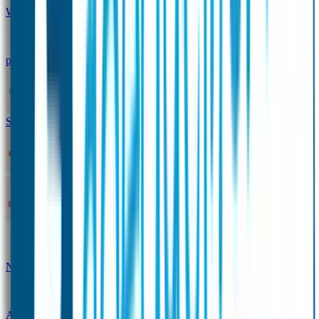
Winterpakket
Seniorenpakket
Alles-in-één-
pakket
Themapakket
TOPmodel-voordeelpakket
Duopakket SOS Armbandjes
SOS Producten
SOS Armband
Smalle SOS Armband kind
SOS Armband kind – tweekleurig
SOS
Naambandje - Glow in the dark
Duopakket SOS
Armbandjes
Gepersonaliseerd Naambandje – Luxe