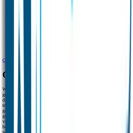
Conditions Of Sale Gps
O2T terms
We verzamelen persoonlijke gegevens en informatie over jouw
gebruik van onze producten (app en GPS platform) alleen om onze
diensten te laten werken. Onze technische medewerkers en de
technische medewerkers van onze partner One2Track kunnen deze
gegevens zien als je ons vraagt om hulp. We delen of verkopen deze
gegevens nooit, tenzij de wet ons daartoe verplicht of er sprake is
van een bedrijfsovername. In dat laatste geval, zullen we je op de
hoogte stellen. We verzamelen de volgende gegevens voor het
werken van onze diensten: