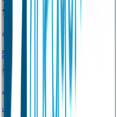
Design Naambandje
Veiligheidshesjes
SOS Naamplaatje
Hondenpenning
Reflectiestickers
SOS Naamplaatje Extra Product
Broodtrommel & Fles
Set - Broodtrommel & Drinkfles
Drinkfles met
naam Thema
Broodtrommel met naam Thema
Drinkfles met naam Design
Broodtrommel met naam