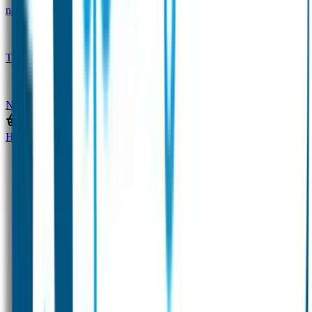
naam
Gepersonaliseerde kleurpotloden
Tassenhangers
Flessen Naambandje
SOS
Naambandje
STABILO producten
Home