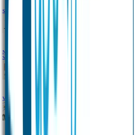
Siliconen slabbetje met naam
Groeimeter met naam
Deurstickers
Tassenhangers
Flessen
Naambandje
Datum Labels
School
Naamstickers
Kleding merken
Veiligheidshesjes voor kinderen
Schoolpakket XXL
Sportpakket
Broodtrommel en drinkfles met