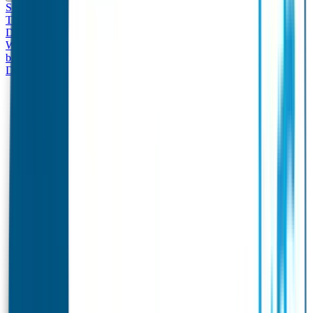
Set - Broodtrommel & Drinkfles
Drinkfles met naam
Thema
Broodtrommel met naam Thema
Drinkfles met naam
Design
Broodtrommel met naam Design
Drinkfles met naam – Real
World
Broodtrommel met naam – Real World
Ontwerp je eigen
broodtrommel
Ontwerp je eigen Drinkfles
Gepersonaliseerde
Drinkfles
Vervangende onderdelen Broodtrommel & Drinkfles