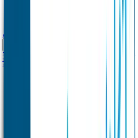
Baby & Peuter
Naamstickers
Kledinglabels
Kraamcadeau met naam
BIBS speen met
naam
Siliconen slabbetje met naam
Groeimeter met
naam
Deurstickers
Tassenhangers
Flessen Naambandje
Datum Labels