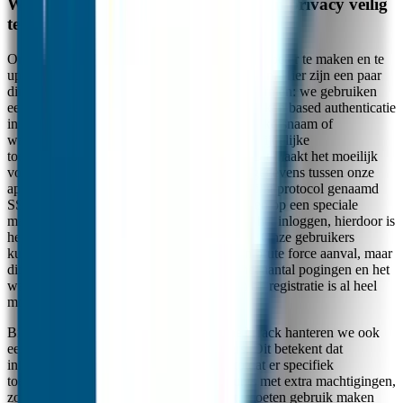
Wat doen wij concreet om uw data en privacy veilig
te houden?
Onze mensen werken hard om onze systemen beter te maken en te
updaten met de nieuwste veiligheidstechnieken. Hier zijn een paar
dingen die we doen om uw privacy te beschermen: we gebruiken
een speciale manier van inloggen genaamd token based authenticatie
in onze app . Hierdoor sturen we geen gebruikersnaam of
wachtwoord via internet maar gebruiken we tijdelijke
toegangstokens die regelmatig veranderen. Dit maakt het moeilijk
voor hackers om in te breken. Ook al onze gegevens tussen onze
app en servers worden beveiligd met een veilig protocol genaamd
SSL TLSv1.2. We controleren wachtwoorden op een speciale
manier genaamd constant time algoritme bij het inloggen, hierdoor is
het moeilijk voor hackers om te achterhalen. Onze gebruikers
kunnen alleen worden aangevallen met een brute force aanval, maar
dit is moeilijk omdat er een limiet is voor het aantal pogingen en het
wachtwoord dat gebruikers moeten kiezen bij registratie is al heel
moeilijk.
Bij Goedgemerkt en bij onze partner One2Track hanteren we ook
een whitelist principe voor onze engineers. Dit betekent dat
informatie standaard niet beschikbaar is totdat er specifiek
toestemming voor gegeven is. Alle accounts met extra machtigingen,
zoals klantenservice en technische dienst, moeten gebruik maken