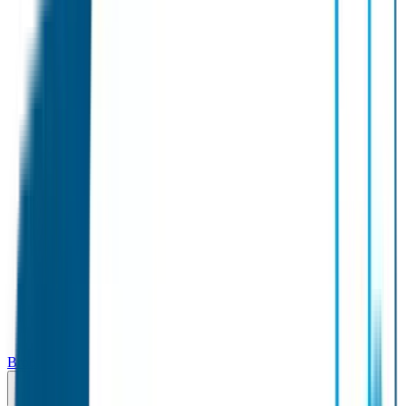
Broodtrommel & Fles