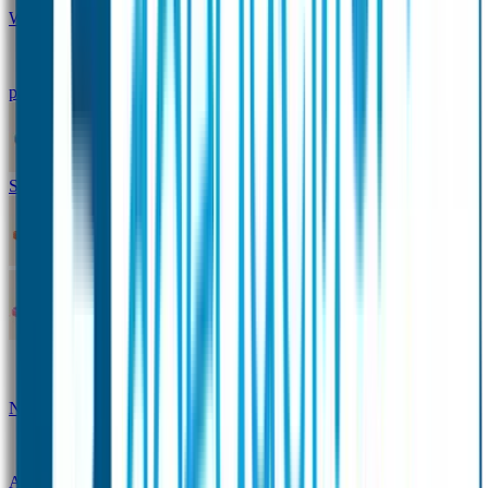
Winterpakket
Seniorenpakket
Alles-in-één-
pakket
Themapakket
TOPmodel-voordeelpakket
Duopakket SOS Armbandjes
SOS Producten
SOS Armband
Smalle SOS Armband kind
SOS Armband kind – tweekleurig
SOS
Naambandje - Glow in the dark
Duopakket SOS
Armbandjes
Gepersonaliseerd Naambandje – Luxe