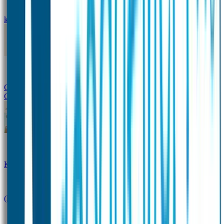
kledingstickers
Assortiment strijklabels voor kleding
Instrijklabels
Kledingstempel
Gepersonaliseerde schoenlabels
Kledingtag
Combivoordeel
Super Deals
Starterspakket
Kinderdagverblijfpakket
Schoolpakket
(Kraam)cadeaupakketten
Sportpakket