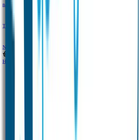
naam
Gepersonaliseerde kleurpotloden
Tassenhangers
Flessen Naambandje
SOS
Naambandje
STABILO producten
Home