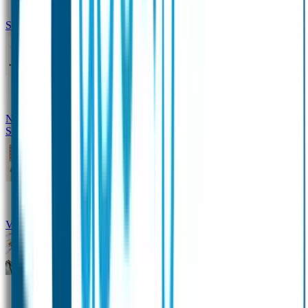
Siliconen slabbetje met naam
Groeimeter met naam
Deurstickers
Tassenhangers
Flessen
Naambandje
Datum Labels
School
Naamstickers
Kleding merken
Veiligheidshesjes voor kinderen
Schoolpakket XXL
Sportpakket
Broodtrommel en drinkfles met