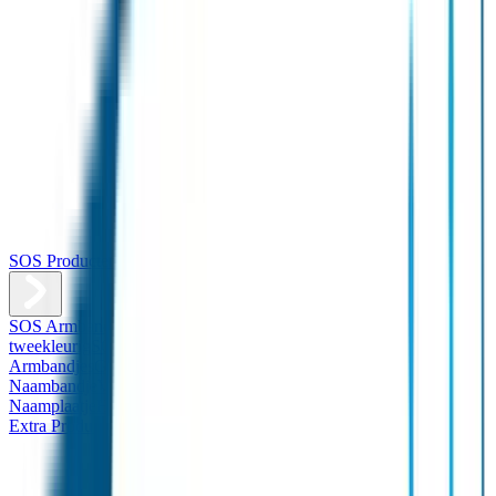
SOS Producten
SOS Armband
Smalle SOS Armband kind
SOS Armband kind –
tweekleurig
SOS Naambandje - Glow in the dark
Duopakket SOS
Armbandjes
Gepersonaliseerd Naambandje – Luxe
Design
Naambandje
Veiligheidshesjes
SOS
Naamplaatje
Hondenpenning
Reflectiestickers
SOS Naamplaatje
Extra Product