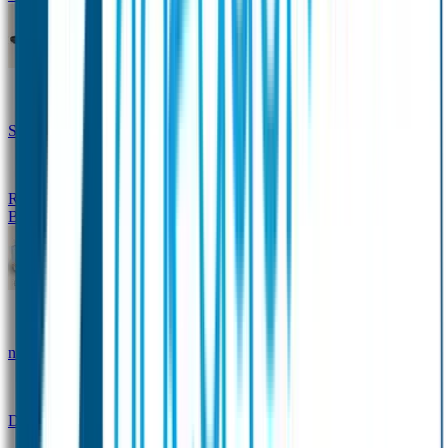
Design Naambandje
Veiligheidshesjes
SOS Naamplaatje
Hondenpenning
Reflectiestickers
SOS Naamplaatje Extra Product
Broodtrommel & Fles
Set - Broodtrommel & Drinkfles
Drinkfles met
naam Thema
Broodtrommel met naam Thema
Drinkfles met naam Design
Broodtrommel met naam