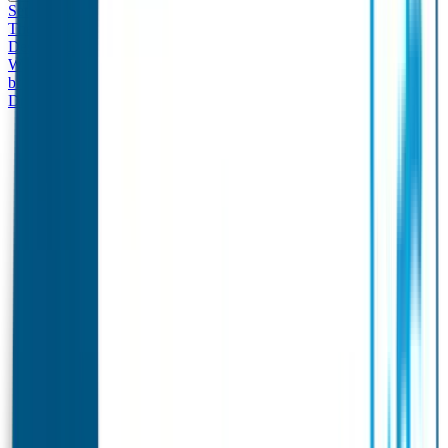
Set - Broodtrommel & Drinkfles
Drinkfles met naam
Thema
Broodtrommel met naam Thema
Drinkfles met naam
Design
Broodtrommel met naam Design
Drinkfles met naam – Real
World
Broodtrommel met naam – Real World
Ontwerp je eigen
broodtrommel
Ontwerp je eigen Drinkfles
Gepersonaliseerde
Drinkfles
Vervangende onderdelen Broodtrommel & Drinkfles