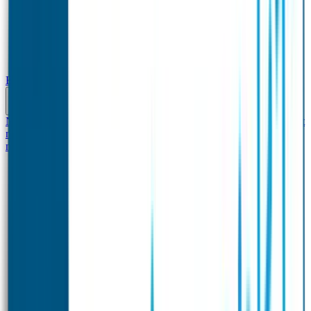
Baby & Peuter
Naamstickers
Kledinglabels
Kraamcadeau met naam
BIBS speen met
naam
Siliconen slabbetje met naam
Groeimeter met
naam
Deurstickers
Tassenhangers
Flessen Naambandje
Datum Labels