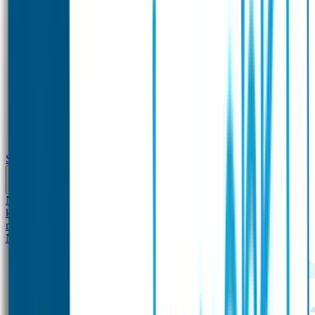
School
Naamstickers
Kleding merken
Veiligheidshesjes voor
kinderen
Schoolpakket XXL
Sportpakket
Broodtrommel en drinkfles
met naam
Gepersonaliseerde kleurpotloden
Tassenhangers
Flessen
Naambandje
SOS Naambandje
STABILO producten