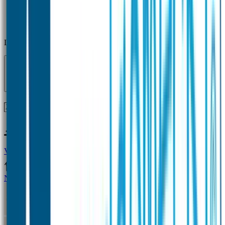
Laden...
Voor 12 uur besteld = zelfde dag verzonden!
Vragen?
+31(0)33-4615834
Naamstickers
Naamstickers Voordeelsets
Mini Naamstickers