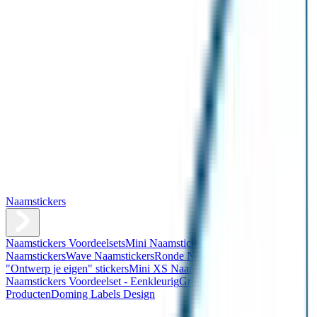
Naamstickers
Naamstickers Voordeelsets
Mini Naamstickers
Kleine
Naamstickers
Wave Naamstickers
Ronde Naamstickers
Assortiment
"Ontwerp je eigen" stickers
Mini XS Naamstickers
Kleine
Naamstickers Voordeelset - Eenkleurig
Grote Naamstickers
QR
Producten
Doming Labels Design