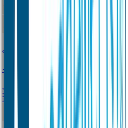
Kleine Naamstickers
Wave Naamstickers
Ronde Naamstickers
Assortiment "Ontwerp je
eigen" stickers
Mini XS Naamstickers
Kleine
Naamstickers Voordeelset - Eenkleurig
Grote
Naamstickers
QR Producten
Doming Labels
Design
Kleding Merken
Kledingsticker voordeelsets
Assortiment