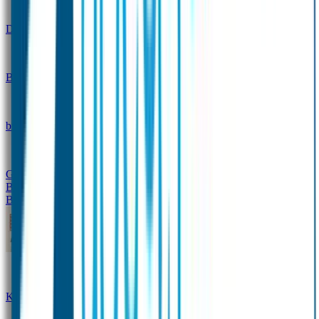
Design
Drinkfles met naam – Real World
Broodtrommel met naam – Real World
Ontwerp je eigen
broodtrommel
Ontwerp je eigen Drinkfles
Gepersonaliseerde Drinkfles
Vervangende onderdelen
Broodtrommel & Drinkfles
Baby & Peuter
Naamstickers
Kledinglabels
Kraamcadeau met naam
BIBS speen met naam