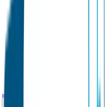
Broodtrommel & Fles