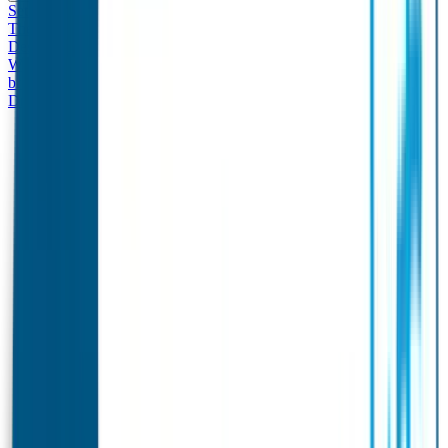
Set - Broodtrommel & Drinkfles
Drinkfles met naam
Thema
Broodtrommel met naam Thema
Drinkfles met naam
Design
Broodtrommel met naam Design
Drinkfles met naam – Real
World
Broodtrommel met naam – Real World
Ontwerp je eigen
broodtrommel
Ontwerp je eigen Drinkfles
Gepersonaliseerde
Drinkfles
Vervangende onderdelen Broodtrommel & Drinkfles