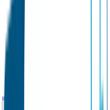
Broodtrommel & Fles