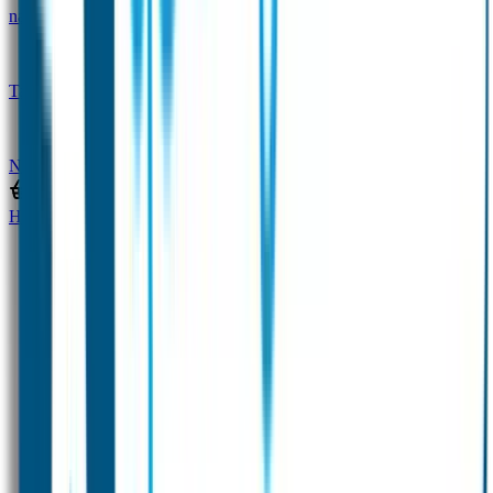
naam
Gepersonaliseerde kleurpotloden
Tassenhangers
Flessen Naambandje
SOS
Naambandje
STABILO producten
Home