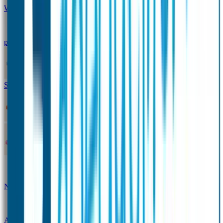
Winterpakket
Seniorenpakket
Alles-in-één-
pakket
Themapakket
TOPmodel-voordeelpakket
Duopakket SOS Armbandjes
SOS Producten
SOS Armband
Smalle SOS Armband kind
SOS Armband kind – tweekleurig
SOS
Naambandje - Glow in the dark
Duopakket SOS
Armbandjes
Gepersonaliseerd Naambandje – Luxe