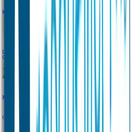
kledingstickers
Assortiment strijklabels voor kleding
Instrijklabels
Kledingstempel
Gepersonaliseerde schoenlabels
Kledingtag
Combivoordeel
Super Deals
Starterspakket
Kinderdagverblijfpakket
Schoolpakket
(Kraam)cadeaupakketten
Sportpakket