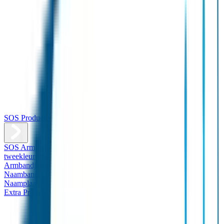
SOS Producten
SOS Armband
Smalle SOS Armband kind
SOS Armband kind –
tweekleurig
SOS Naambandje - Glow in the dark
Duopakket SOS
Armbandjes
Gepersonaliseerd Naambandje – Luxe
Design
Naambandje
Veiligheidshesjes
SOS
Naamplaatje
Hondenpenning
Reflectiestickers
SOS Naamplaatje
Extra Product