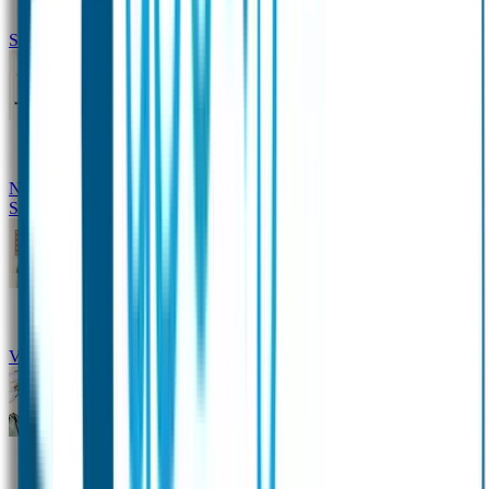
Siliconen slabbetje met naam
Groeimeter met naam
Deurstickers
Tassenhangers
Flessen
Naambandje
Datum Labels
School
Naamstickers
Kleding merken
Veiligheidshesjes voor kinderen
Schoolpakket XXL
Sportpakket
Broodtrommel en drinkfles met