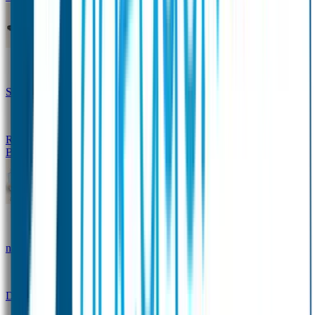
Design Naambandje
Veiligheidshesjes
SOS Naamplaatje
Hondenpenning
Reflectiestickers
SOS Naamplaatje Extra Product
Broodtrommel & Fles
Set - Broodtrommel & Drinkfles
Drinkfles met
naam Thema
Broodtrommel met naam Thema
Drinkfles met naam Design
Broodtrommel met naam