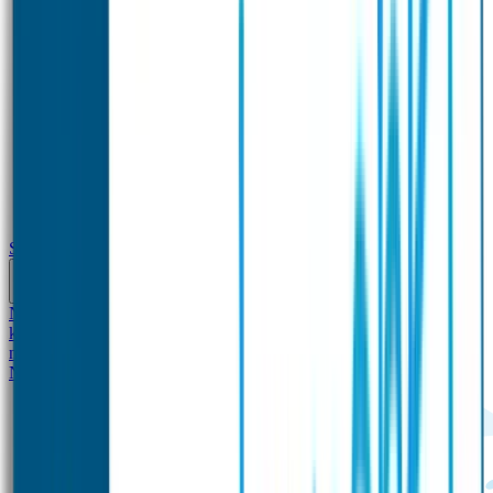
School
Naamstickers
Kleding merken
Veiligheidshesjes voor
kinderen
Schoolpakket XXL
Sportpakket
Broodtrommel en drinkfles
met naam
Gepersonaliseerde kleurpotloden
Tassenhangers
Flessen
Naambandje
SOS Naambandje
STABILO producten