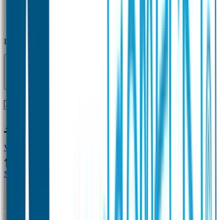
Laden...
Voor 12 uur besteld = zelfde dag verzonden!
Vragen?
+31(0)33-4615834
Naamstickers
Naamstickers Voordeelsets
Mini Naamstickers