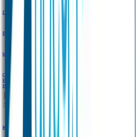
Design
Drinkfles met naam – Real World
Broodtrommel met naam – Real World
Ontwerp je eigen
broodtrommel
Ontwerp je eigen Drinkfles
Gepersonaliseerde Drinkfles
Vervangende onderdelen
Broodtrommel & Drinkfles
Baby & Peuter
Naamstickers
Kledinglabels
Kraamcadeau met naam
BIBS speen met naam