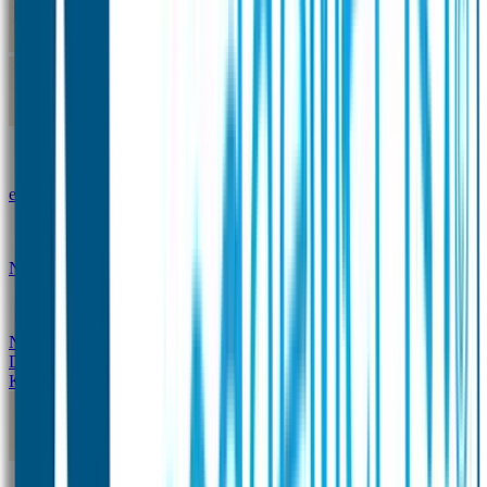
Kleine Naamstickers
Wave Naamstickers
Ronde Naamstickers
Assortiment "Ontwerp je
eigen" stickers
Mini XS Naamstickers
Kleine
Naamstickers Voordeelset - Eenkleurig
Grote
Naamstickers
QR Producten
Doming Labels
Design
Kleding Merken
Kledingsticker voordeelsets
Assortiment