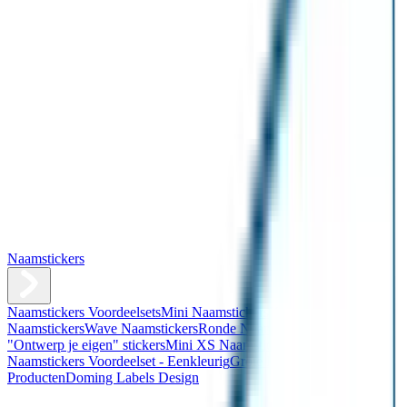
Naamstickers
Naamstickers Voordeelsets
Mini Naamstickers
Kleine
Naamstickers
Wave Naamstickers
Ronde Naamstickers
Assortiment
"Ontwerp je eigen" stickers
Mini XS Naamstickers
Kleine
Naamstickers Voordeelset - Eenkleurig
Grote Naamstickers
QR
Producten
Doming Labels Design