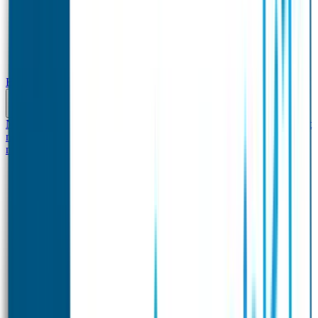
Baby & Peuter
Naamstickers
Kledinglabels
Kraamcadeau met naam
BIBS speen met
naam
Siliconen slabbetje met naam
Groeimeter met
naam
Deurstickers
Tassenhangers
Flessen Naambandje
Datum Labels