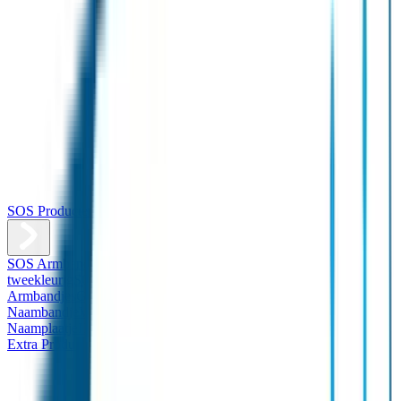
SOS Producten
SOS Armband
Smalle SOS Armband kind
SOS Armband kind –
tweekleurig
SOS Naambandje - Glow in the dark
Duopakket SOS
Armbandjes
Gepersonaliseerd Naambandje – Luxe
Design
Naambandje
Veiligheidshesjes
SOS
Naamplaatje
Hondenpenning
Reflectiestickers
SOS Naamplaatje
Extra Product