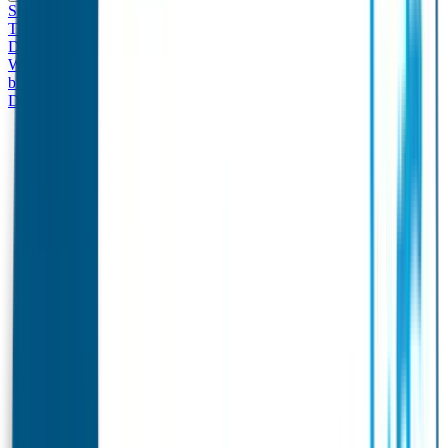
Set - Broodtrommel & Drinkfles
Drinkfles met naam
Thema
Broodtrommel met naam Thema
Drinkfles met naam
Design
Broodtrommel met naam Design
Drinkfles met naam – Real
World
Broodtrommel met naam – Real World
Ontwerp je eigen
broodtrommel
Ontwerp je eigen Drinkfles
Gepersonaliseerde
Drinkfles
Vervangende onderdelen Broodtrommel & Drinkfles