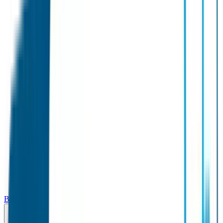
Broodtrommel & Fles