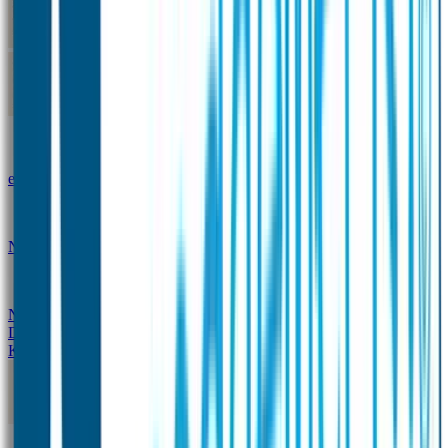
Kleine Naamstickers
Wave Naamstickers
Ronde Naamstickers
Assortiment "Ontwerp je
eigen" stickers
Mini XS Naamstickers
Kleine
Naamstickers Voordeelset - Eenkleurig
Grote
Naamstickers
QR Producten
Doming Labels
Design
Kleding Merken
Kledingsticker voordeelsets
Assortiment