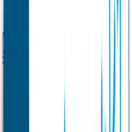
Baby & Peuter
Naamstickers
Kledinglabels
Kraamcadeau met naam
BIBS speen met
naam
Siliconen slabbetje met naam
Groeimeter met
naam
Deurstickers
Tassenhangers
Flessen Naambandje
Datum Labels