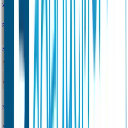
Winterpakket
Seniorenpakket
Alles-in-één-
pakket
Themapakket
TOPmodel-voordeelpakket
Duopakket SOS Armbandjes
SOS Producten
SOS Armband
Smalle SOS Armband kind
SOS Armband kind – tweekleurig
SOS
Naambandje - Glow in the dark
Duopakket SOS
Armbandjes
Gepersonaliseerd Naambandje – Luxe