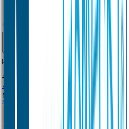
Laden...
Voor 12 uur besteld = zelfde dag verzonden!
Vragen?
+31(0)33-4615834
Naamstickers
Naamstickers Voordeelsets
Mini Naamstickers