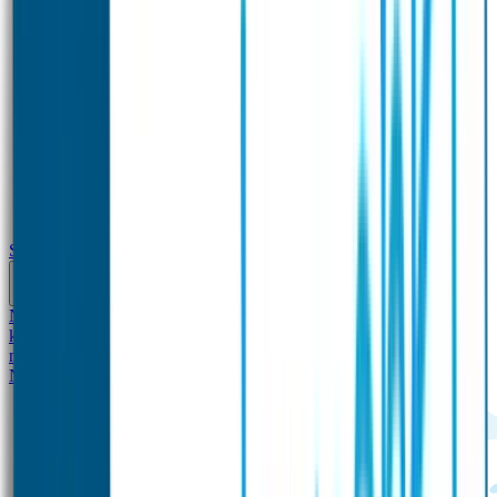
School
Naamstickers
Kleding merken
Veiligheidshesjes voor
kinderen
Schoolpakket XXL
Sportpakket
Broodtrommel en drinkfles
met naam
Gepersonaliseerde kleurpotloden
Tassenhangers
Flessen
Naambandje
SOS Naambandje
STABILO producten