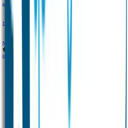
naam
Gepersonaliseerde kleurpotloden
Tassenhangers
Flessen Naambandje
SOS
Naambandje
STABILO producten
Home