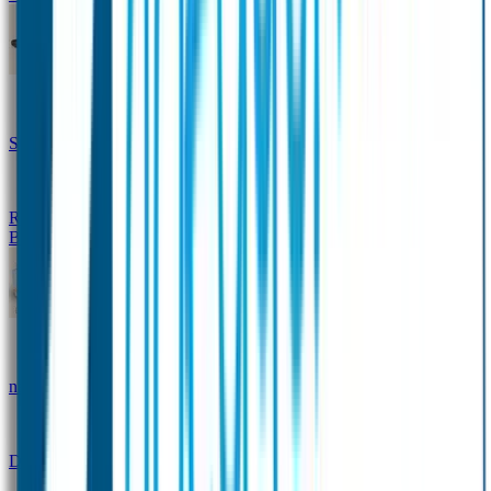
Design Naambandje
Veiligheidshesjes
SOS Naamplaatje
Hondenpenning
Reflectiestickers
SOS Naamplaatje Extra Product
Broodtrommel & Fles
Set - Broodtrommel & Drinkfles
Drinkfles met
naam Thema
Broodtrommel met naam Thema
Drinkfles met naam Design
Broodtrommel met naam