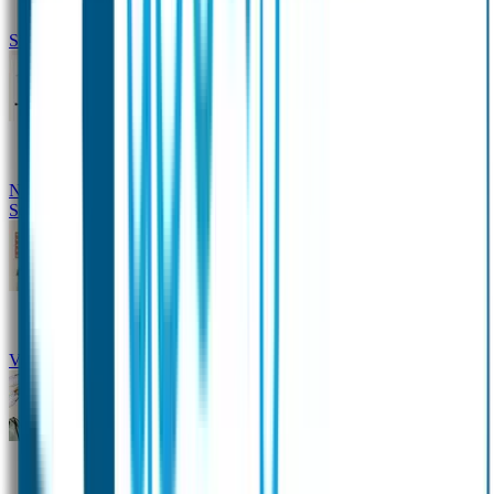
Siliconen slabbetje met naam
Groeimeter met naam
Deurstickers
Tassenhangers
Flessen
Naambandje
Datum Labels
School
Naamstickers
Kleding merken
Veiligheidshesjes voor kinderen
Schoolpakket XXL
Sportpakket
Broodtrommel en drinkfles met