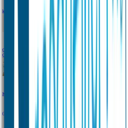
kledingstickers
Assortiment strijklabels voor kleding
Instrijklabels
Kledingstempel
Gepersonaliseerde schoenlabels
Kledingtag
Combivoordeel
Super Deals
Starterspakket
Kinderdagverblijfpakket
Schoolpakket
(Kraam)cadeaupakketten
Sportpakket