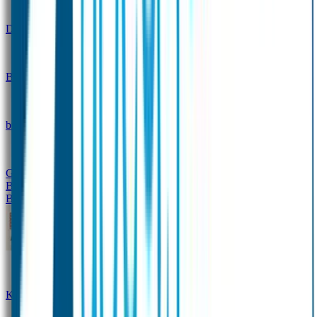
Design
Drinkfles met naam – Real World
Broodtrommel met naam – Real World
Ontwerp je eigen
broodtrommel
Ontwerp je eigen Drinkfles
Gepersonaliseerde Drinkfles
Vervangende onderdelen
Broodtrommel & Drinkfles
Baby & Peuter
Naamstickers
Kledinglabels
Kraamcadeau met naam
BIBS speen met naam