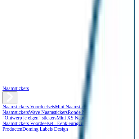
Naamstickers
Naamstickers Voordeelsets
Mini Naamstickers
Kleine
Naamstickers
Wave Naamstickers
Ronde Naamstickers
Assortiment
"Ontwerp je eigen" stickers
Mini XS Naamstickers
Kleine
Naamstickers Voordeelset - Eenkleurig
Grote Naamstickers
QR
Producten
Doming Labels Design