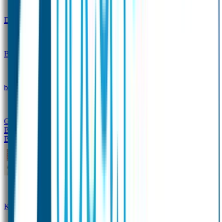
Design
Drinkfles met naam – Real World
Broodtrommel met naam – Real World
Ontwerp je eigen
broodtrommel
Ontwerp je eigen Drinkfles
Gepersonaliseerde Drinkfles
Vervangende onderdelen
Broodtrommel & Drinkfles
Baby & Peuter
Naamstickers
Kledinglabels
Kraamcadeau met naam
BIBS speen met naam