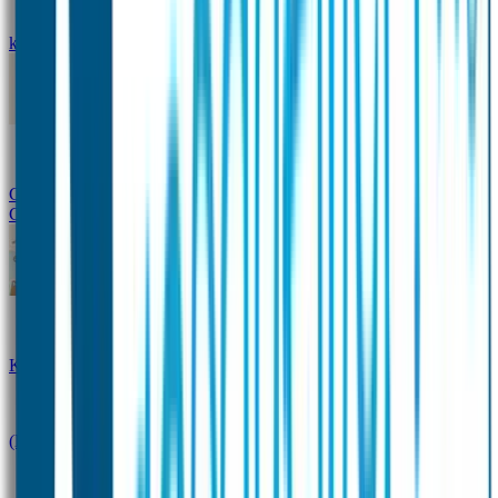
kledingstickers
Assortiment strijklabels voor kleding
Instrijklabels
Kledingstempel
Gepersonaliseerde schoenlabels
Kledingtag
Combivoordeel
Super Deals
Starterspakket
Kinderdagverblijfpakket
Schoolpakket
(Kraam)cadeaupakketten
Sportpakket