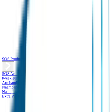
SOS Producten
SOS Armband
Smalle SOS Armband kind
SOS Armband kind –
tweekleurig
SOS Naambandje - Glow in the dark
Duopakket SOS
Armbandjes
Gepersonaliseerd Naambandje – Luxe
Design
Naambandje
Veiligheidshesjes
SOS
Naamplaatje
Hondenpenning
Reflectiestickers
SOS Naamplaatje
Extra Product