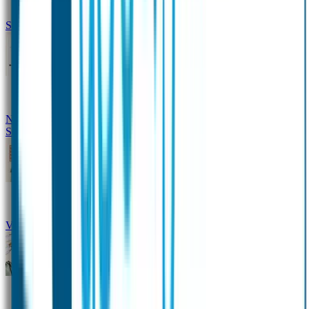
Siliconen slabbetje met naam
Groeimeter met naam
Deurstickers
Tassenhangers
Flessen
Naambandje
Datum Labels
School
Naamstickers
Kleding merken
Veiligheidshesjes voor kinderen
Schoolpakket XXL
Sportpakket
Broodtrommel en drinkfles met