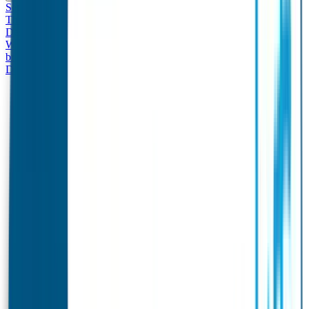
Set - Broodtrommel & Drinkfles
Drinkfles met naam
Thema
Broodtrommel met naam Thema
Drinkfles met naam
Design
Broodtrommel met naam Design
Drinkfles met naam – Real
World
Broodtrommel met naam – Real World
Ontwerp je eigen
broodtrommel
Ontwerp je eigen Drinkfles
Gepersonaliseerde
Drinkfles
Vervangende onderdelen Broodtrommel & Drinkfles