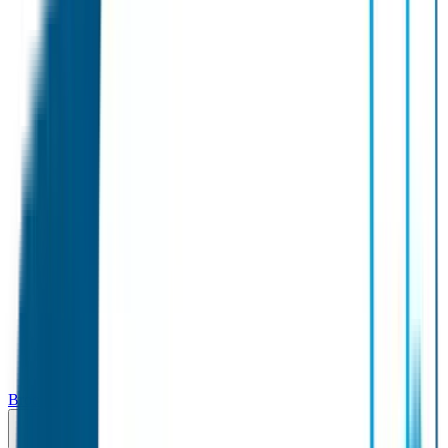
Broodtrommel & Fles