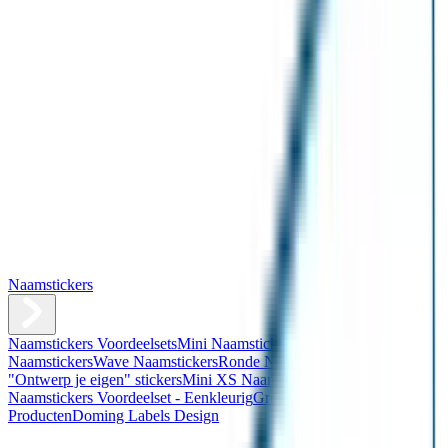
Naamstickers
Naamstickers Voordeelsets
Mini Naamstickers
Kleine
Naamstickers
Wave Naamstickers
Ronde Naamstickers
Assortiment
"Ontwerp je eigen" stickers
Mini XS Naamstickers
Kleine
Naamstickers Voordeelset - Eenkleurig
Grote Naamstickers
QR
Producten
Doming Labels Design