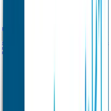
Baby & Peuter
Naamstickers
Kledinglabels
Kraamcadeau met naam
BIBS speen met
naam
Siliconen slabbetje met naam
Groeimeter met
naam
Deurstickers
Tassenhangers
Flessen Naambandje
Datum Labels