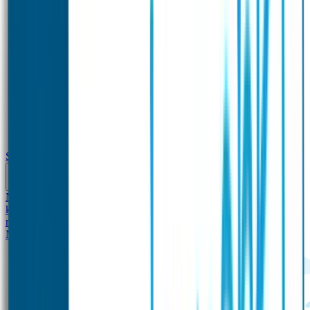
School
Naamstickers
Kleding merken
Veiligheidshesjes voor
kinderen
Schoolpakket XXL
Sportpakket
Broodtrommel en drinkfles
met naam
Gepersonaliseerde kleurpotloden
Tassenhangers
Flessen
Naambandje
SOS Naambandje
STABILO producten