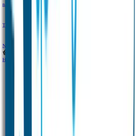
naam
Gepersonaliseerde kleurpotloden
Tassenhangers
Flessen Naambandje
SOS
Naambandje
STABILO producten
Home