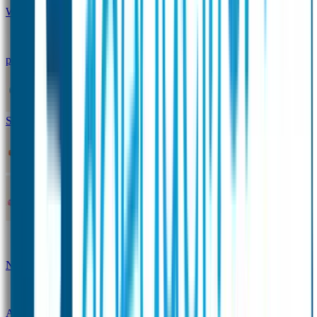
Winterpakket
Seniorenpakket
Alles-in-één-
pakket
Themapakket
TOPmodel-voordeelpakket
Duopakket SOS Armbandjes
SOS Producten
SOS Armband
Smalle SOS Armband kind
SOS Armband kind – tweekleurig
SOS
Naambandje - Glow in the dark
Duopakket SOS
Armbandjes
Gepersonaliseerd Naambandje – Luxe