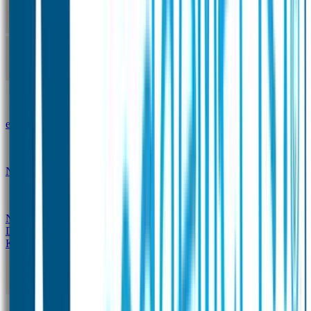
Kleine Naamstickers
Wave Naamstickers
Ronde Naamstickers
Assortiment "Ontwerp je
eigen" stickers
Mini XS Naamstickers
Kleine
Naamstickers Voordeelset - Eenkleurig
Grote
Naamstickers
QR Producten
Doming Labels
Design
Kleding Merken
Kledingsticker voordeelsets
Assortiment