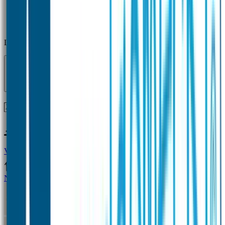
Laden...
Voor 12 uur besteld = zelfde dag verzonden!
Vragen?
+31(0)33-4615834
Naamstickers
Naamstickers Voordeelsets
Mini Naamstickers