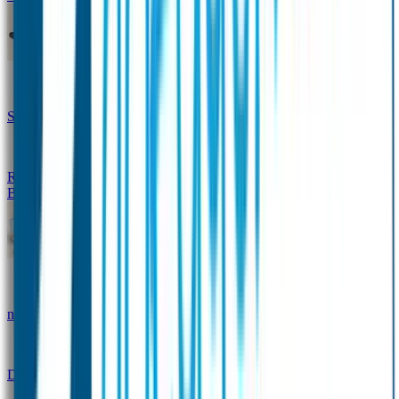
Design Naambandje
Veiligheidshesjes
SOS Naamplaatje
Hondenpenning
Reflectiestickers
SOS Naamplaatje Extra Product
Broodtrommel & Fles
Set - Broodtrommel & Drinkfles
Drinkfles met
naam Thema
Broodtrommel met naam Thema
Drinkfles met naam Design
Broodtrommel met naam