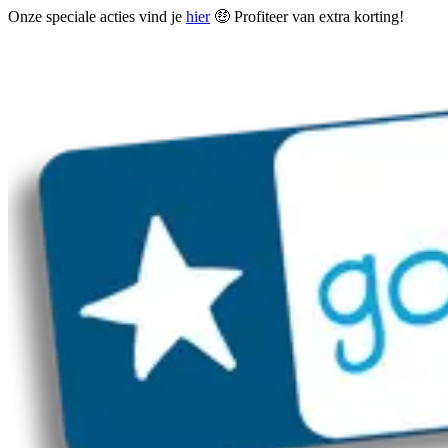
Onze speciale acties vind je
hier
🤑 Profiteer van extra korting!