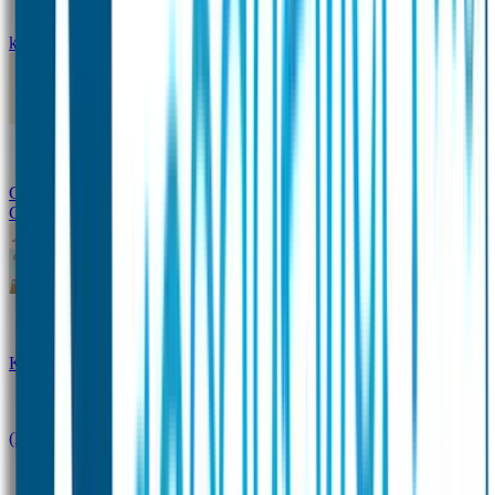
kledingstickers
Assortiment strijklabels voor kleding
Instrijklabels
Kledingstempel
Gepersonaliseerde schoenlabels
Kledingtag
Combivoordeel
Super Deals
Starterspakket
Kinderdagverblijfpakket
Schoolpakket
(Kraam)cadeaupakketten
Sportpakket