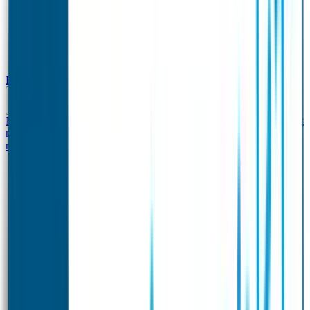
Baby & Peuter
Naamstickers
Kledinglabels
Kraamcadeau met naam
BIBS speen met
naam
Siliconen slabbetje met naam
Groeimeter met
naam
Deurstickers
Tassenhangers
Flessen Naambandje
Datum Labels