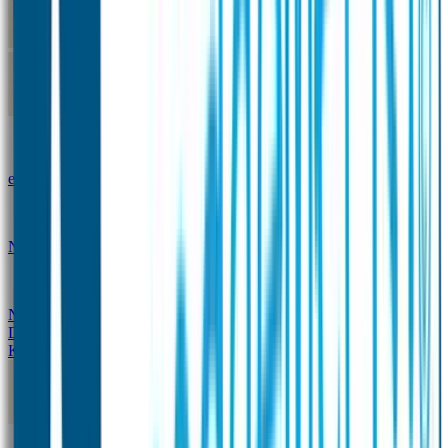
Kleine Naamstickers
Wave Naamstickers
Ronde Naamstickers
Assortiment "Ontwerp je
eigen" stickers
Mini XS Naamstickers
Kleine
Naamstickers Voordeelset - Eenkleurig
Grote
Naamstickers
QR Producten
Doming Labels
Design
Kleding Merken
Kledingsticker voordeelsets
Assortiment