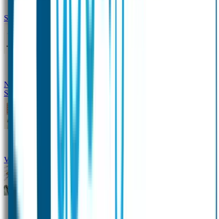
Siliconen slabbetje met naam
Groeimeter met naam
Deurstickers
Tassenhangers
Flessen
Naambandje
Datum Labels
School
Naamstickers
Kleding merken
Veiligheidshesjes voor kinderen
Schoolpakket XXL
Sportpakket
Broodtrommel en drinkfles met