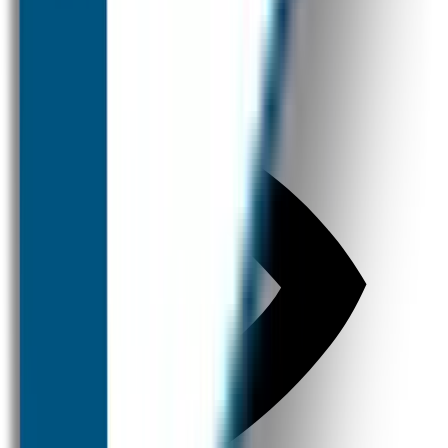
Broodtrommel & Fles