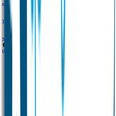
naam
Gepersonaliseerde kleurpotloden
Tassenhangers
Flessen Naambandje
SOS
Naambandje
STABILO producten
Home