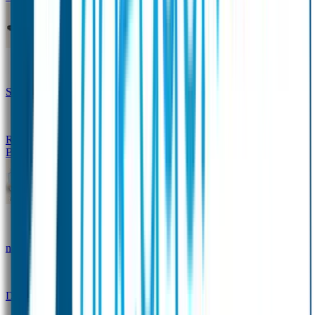
Design Naambandje
Veiligheidshesjes
SOS Naamplaatje
Hondenpenning
Reflectiestickers
SOS Naamplaatje Extra Product
Broodtrommel & Fles
Set - Broodtrommel & Drinkfles
Drinkfles met
naam Thema
Broodtrommel met naam Thema
Drinkfles met naam Design
Broodtrommel met naam