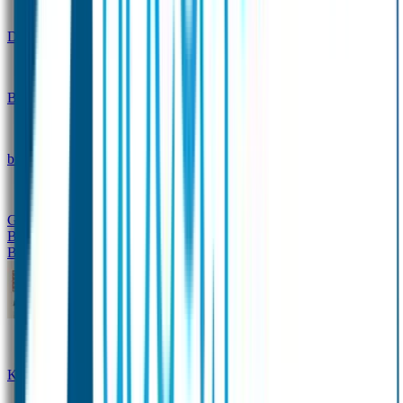
Design
Drinkfles met naam – Real World
Broodtrommel met naam – Real World
Ontwerp je eigen
broodtrommel
Ontwerp je eigen Drinkfles
Gepersonaliseerde Drinkfles
Vervangende onderdelen
Broodtrommel & Drinkfles
Baby & Peuter
Naamstickers
Kledinglabels
Kraamcadeau met naam
BIBS speen met naam