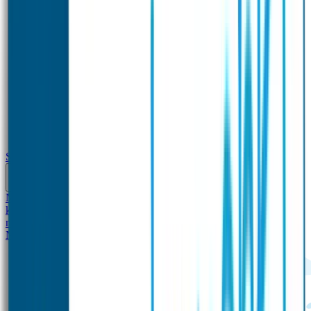
School
Naamstickers
Kleding merken
Veiligheidshesjes voor
kinderen
Schoolpakket XXL
Sportpakket
Broodtrommel en drinkfles
met naam
Gepersonaliseerde kleurpotloden
Tassenhangers
Flessen
Naambandje
SOS Naambandje
STABILO producten