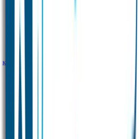
Kledingsticker Voordeelset
Naamstickers