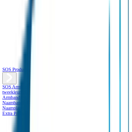
SOS Producten
SOS Armband
Smalle SOS Armband kind
SOS Armband kind –
tweekleurig
SOS Naambandje - Glow in the dark
Duopakket SOS
Armbandjes
Gepersonaliseerd Naambandje – Luxe
Design
Naambandje
Veiligheidshesjes
SOS
Naamplaatje
Hondenpenning
Reflectiestickers
SOS Naamplaatje
Extra Product