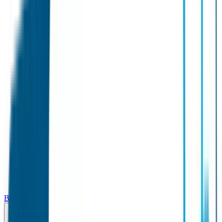
Broodtrommel & Fles