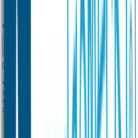
Laden...
Voor 12 uur besteld = zelfde dag verzonden!
Vragen?
+31(0)33-4615834
Naamstickers
Naamstickers Voordeelsets
Mini Naamstickers