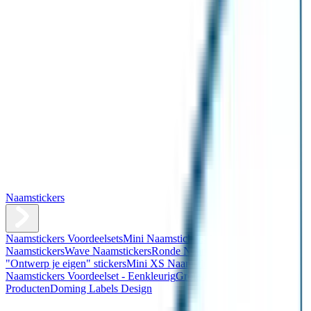
Naamstickers
Naamstickers Voordeelsets
Mini Naamstickers
Kleine
Naamstickers
Wave Naamstickers
Ronde Naamstickers
Assortiment
"Ontwerp je eigen" stickers
Mini XS Naamstickers
Kleine
Naamstickers Voordeelset - Eenkleurig
Grote Naamstickers
QR
Producten
Doming Labels Design