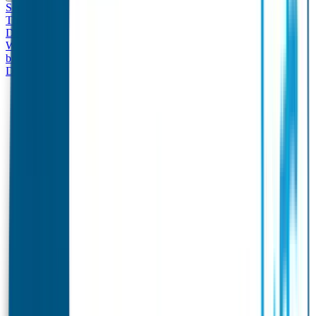
Set - Broodtrommel & Drinkfles
Drinkfles met naam
Thema
Broodtrommel met naam Thema
Drinkfles met naam
Design
Broodtrommel met naam Design
Drinkfles met naam – Real
World
Broodtrommel met naam – Real World
Ontwerp je eigen
broodtrommel
Ontwerp je eigen Drinkfles
Gepersonaliseerde
Drinkfles
Vervangende onderdelen Broodtrommel & Drinkfles