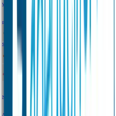
Winterpakket
Seniorenpakket
Alles-in-één-
pakket
Themapakket
TOPmodel-voordeelpakket
Duopakket SOS Armbandjes
SOS Producten
SOS Armband
Smalle SOS Armband kind
SOS Armband kind – tweekleurig
SOS
Naambandje - Glow in the dark
Duopakket SOS
Armbandjes
Gepersonaliseerd Naambandje – Luxe