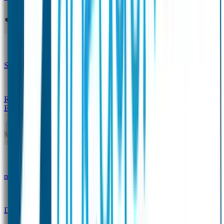
Design Naambandje
Veiligheidshesjes
SOS Naamplaatje
Hondenpenning
Reflectiestickers
SOS Naamplaatje Extra Product
Broodtrommel & Fles
Set - Broodtrommel & Drinkfles
Drinkfles met
naam Thema
Broodtrommel met naam Thema
Drinkfles met naam Design
Broodtrommel met naam