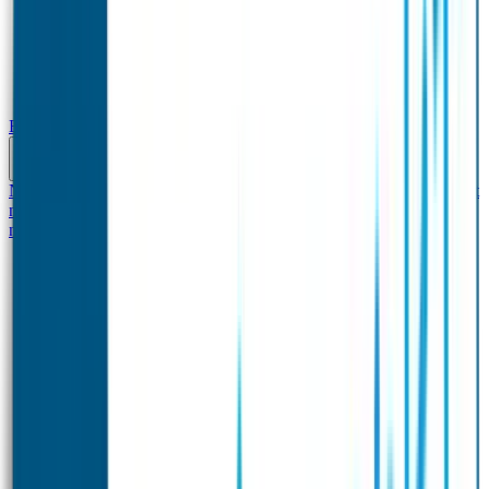
Baby & Peuter
Naamstickers
Kledinglabels
Kraamcadeau met naam
BIBS speen met
naam
Siliconen slabbetje met naam
Groeimeter met
naam
Deurstickers
Tassenhangers
Flessen Naambandje
Datum Labels