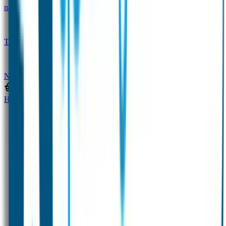
naam
Gepersonaliseerde kleurpotloden
Tassenhangers
Flessen Naambandje
SOS
Naambandje
STABILO producten
Home