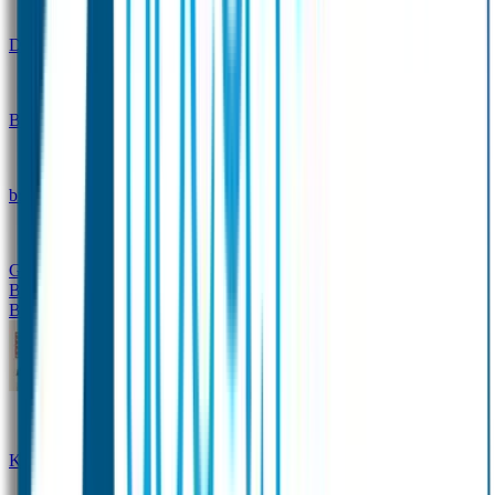
Design
Drinkfles met naam – Real World
Broodtrommel met naam – Real World
Ontwerp je eigen
broodtrommel
Ontwerp je eigen Drinkfles
Gepersonaliseerde Drinkfles
Vervangende onderdelen
Broodtrommel & Drinkfles
Baby & Peuter
Naamstickers
Kledinglabels
Kraamcadeau met naam
BIBS speen met naam