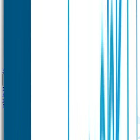
School
Naamstickers
Kleding merken
Veiligheidshesjes voor
kinderen
Schoolpakket XXL
Sportpakket
Broodtrommel en drinkfles
met naam
Gepersonaliseerde kleurpotloden
Tassenhangers
Flessen
Naambandje
SOS Naambandje
STABILO producten