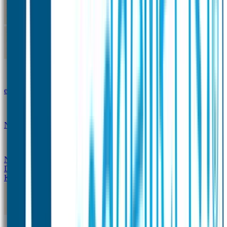
Kleine Naamstickers
Wave Naamstickers
Ronde Naamstickers
Assortiment "Ontwerp je
eigen" stickers
Mini XS Naamstickers
Kleine
Naamstickers Voordeelset - Eenkleurig
Grote
Naamstickers
QR Producten
Doming Labels
Design
Kleding Merken
Kledingsticker voordeelsets
Assortiment