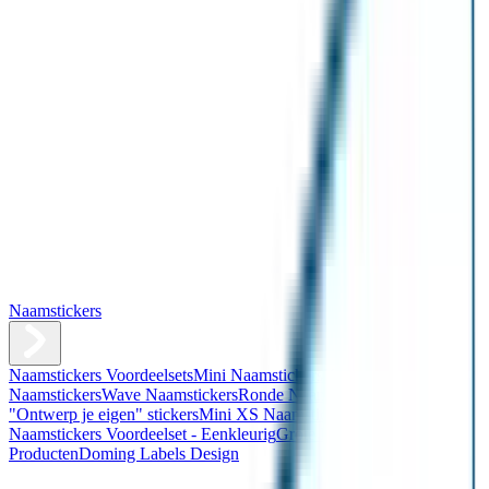
Naamstickers
Naamstickers Voordeelsets
Mini Naamstickers
Kleine
Naamstickers
Wave Naamstickers
Ronde Naamstickers
Assortiment
"Ontwerp je eigen" stickers
Mini XS Naamstickers
Kleine
Naamstickers Voordeelset - Eenkleurig
Grote Naamstickers
QR
Producten
Doming Labels Design