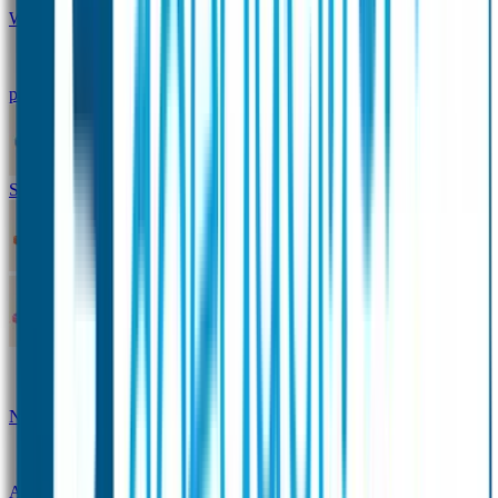
Winterpakket
Seniorenpakket
Alles-in-één-
pakket
Themapakket
TOPmodel-voordeelpakket
Duopakket SOS Armbandjes
SOS Producten
SOS Armband
Smalle SOS Armband kind
SOS Armband kind – tweekleurig
SOS
Naambandje - Glow in the dark
Duopakket SOS
Armbandjes
Gepersonaliseerd Naambandje – Luxe