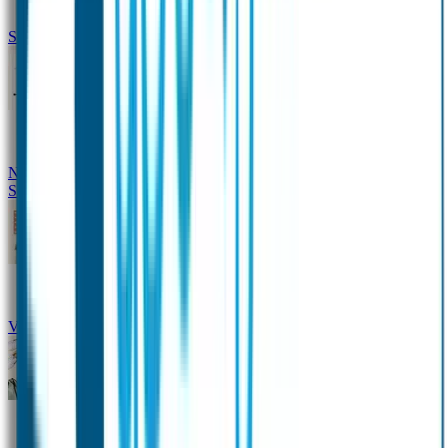
Siliconen slabbetje met naam
Groeimeter met naam
Deurstickers
Tassenhangers
Flessen
Naambandje
Datum Labels
School
Naamstickers
Kleding merken
Veiligheidshesjes voor kinderen
Schoolpakket XXL
Sportpakket
Broodtrommel en drinkfles met