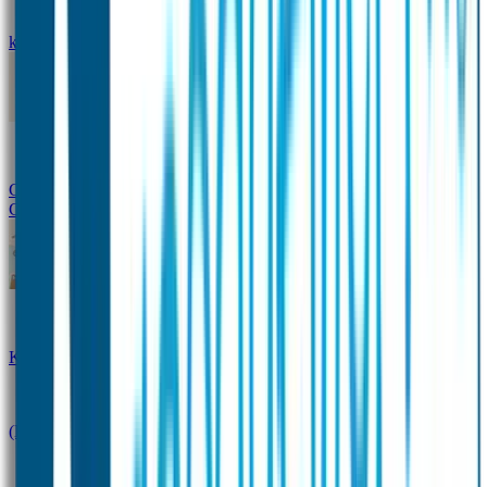
kledingstickers
Assortiment strijklabels voor kleding
Instrijklabels
Kledingstempel
Gepersonaliseerde schoenlabels
Kledingtag
Combivoordeel
Super Deals
Starterspakket
Kinderdagverblijfpakket
Schoolpakket
(Kraam)cadeaupakketten
Sportpakket