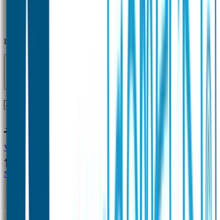
Laden...
Voor 12 uur besteld = zelfde dag verzonden!
Vragen?
+31(0)33-4615834
Naamstickers
Naamstickers Voordeelsets
Mini Naamstickers