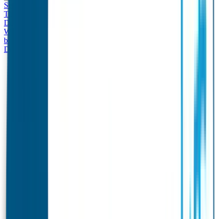
Set - Broodtrommel & Drinkfles
Drinkfles met naam
Thema
Broodtrommel met naam Thema
Drinkfles met naam
Design
Broodtrommel met naam Design
Drinkfles met naam – Real
World
Broodtrommel met naam – Real World
Ontwerp je eigen
broodtrommel
Ontwerp je eigen Drinkfles
Gepersonaliseerde
Drinkfles
Vervangende onderdelen Broodtrommel & Drinkfles