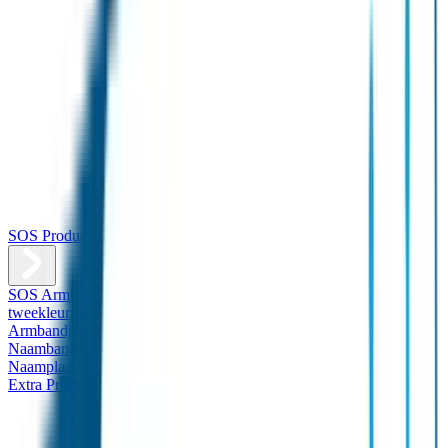
SOS Producten
SOS Armband
Smalle SOS Armband kind
SOS Armband kind –
tweekleurig
SOS Naambandje - Glow in the dark
Duopakket SOS
Armbandjes
Gepersonaliseerd Naambandje – Luxe
Design
Naambandje
Veiligheidshesjes
SOS
Naamplaatje
Hondenpenning
Reflectiestickers
SOS Naamplaatje
Extra Product