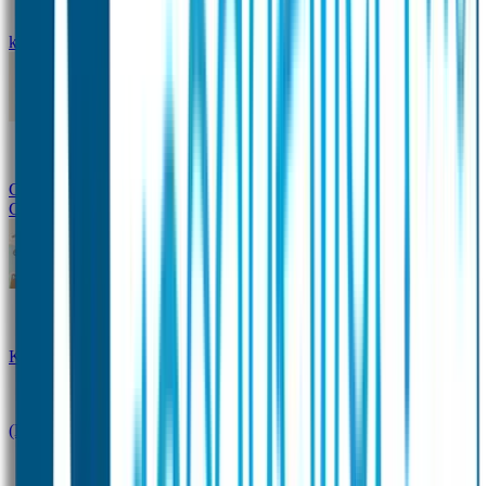
kledingstickers
Assortiment strijklabels voor kleding
Instrijklabels
Kledingstempel
Gepersonaliseerde schoenlabels
Kledingtag
Combivoordeel
Super Deals
Starterspakket
Kinderdagverblijfpakket
Schoolpakket
(Kraam)cadeaupakketten
Sportpakket