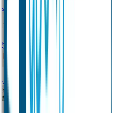
Siliconen slabbetje met naam
Groeimeter met naam
Deurstickers
Tassenhangers
Flessen
Naambandje
Datum Labels
School
Naamstickers
Kleding merken
Veiligheidshesjes voor kinderen
Schoolpakket XXL
Sportpakket
Broodtrommel en drinkfles met