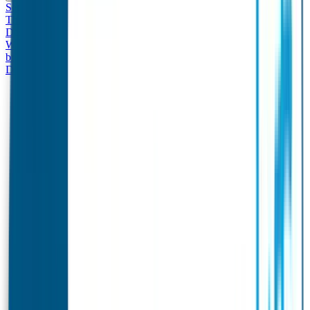
Set - Broodtrommel & Drinkfles
Drinkfles met naam
Thema
Broodtrommel met naam Thema
Drinkfles met naam
Design
Broodtrommel met naam Design
Drinkfles met naam – Real
World
Broodtrommel met naam – Real World
Ontwerp je eigen
broodtrommel
Ontwerp je eigen Drinkfles
Gepersonaliseerde
Drinkfles
Vervangende onderdelen Broodtrommel & Drinkfles