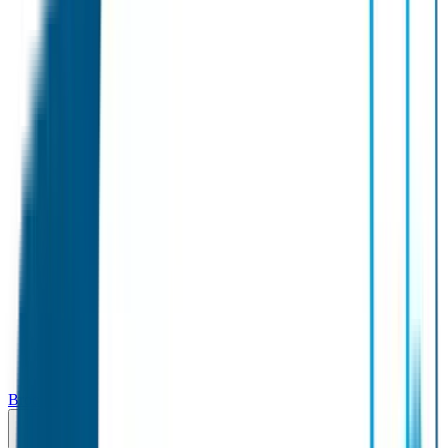
Broodtrommel & Fles