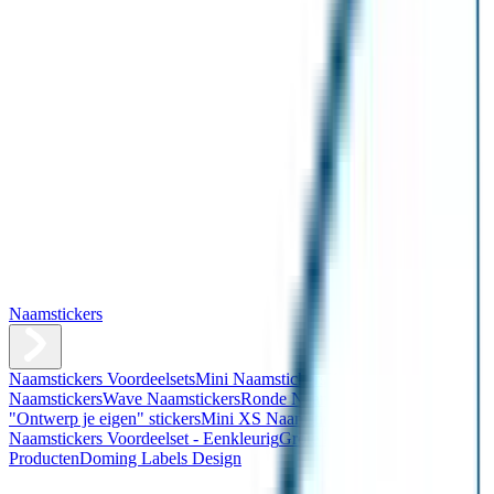
Naamstickers
Naamstickers Voordeelsets
Mini Naamstickers
Kleine
Naamstickers
Wave Naamstickers
Ronde Naamstickers
Assortiment
"Ontwerp je eigen" stickers
Mini XS Naamstickers
Kleine
Naamstickers Voordeelset - Eenkleurig
Grote Naamstickers
QR
Producten
Doming Labels Design