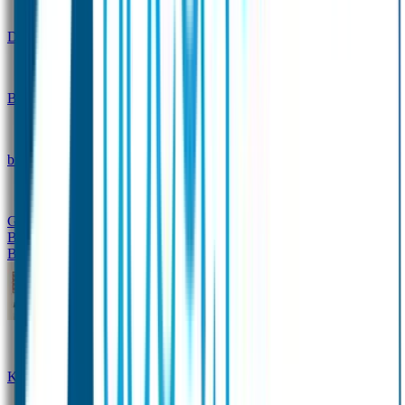
Design
Drinkfles met naam – Real World
Broodtrommel met naam – Real World
Ontwerp je eigen
broodtrommel
Ontwerp je eigen Drinkfles
Gepersonaliseerde Drinkfles
Vervangende onderdelen
Broodtrommel & Drinkfles
Baby & Peuter
Naamstickers
Kledinglabels
Kraamcadeau met naam
BIBS speen met naam