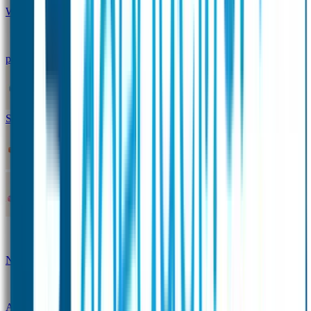
Winterpakket
Seniorenpakket
Alles-in-één-
pakket
Themapakket
TOPmodel-voordeelpakket
Duopakket SOS Armbandjes
SOS Producten
SOS Armband
Smalle SOS Armband kind
SOS Armband kind – tweekleurig
SOS
Naambandje - Glow in the dark
Duopakket SOS
Armbandjes
Gepersonaliseerd Naambandje – Luxe