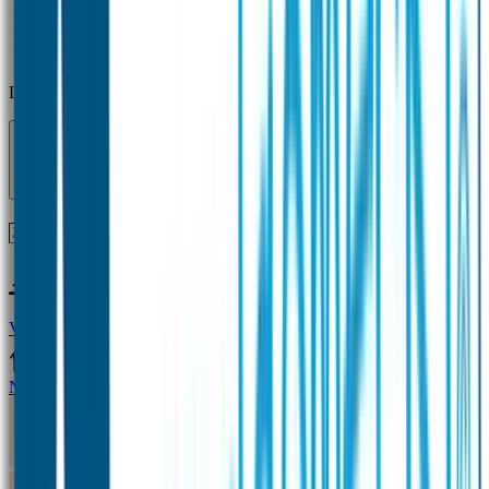
Laden...
Voor 12 uur besteld = zelfde dag verzonden!
Vragen?
+31(0)33-4615834
Naamstickers
Naamstickers Voordeelsets
Mini Naamstickers