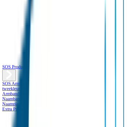
SOS Producten
SOS Armband
Smalle SOS Armband kind
SOS Armband kind –
tweekleurig
SOS Naambandje - Glow in the dark
Duopakket SOS
Armbandjes
Gepersonaliseerd Naambandje – Luxe
Design
Naambandje
Veiligheidshesjes
SOS
Naamplaatje
Hondenpenning
Reflectiestickers
SOS Naamplaatje
Extra Product