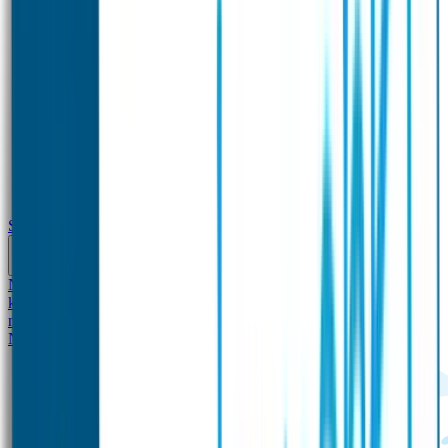
School
Naamstickers
Kleding merken
Veiligheidshesjes voor
kinderen
Schoolpakket XXL
Sportpakket
Broodtrommel en drinkfles
met naam
Gepersonaliseerde kleurpotloden
Tassenhangers
Flessen
Naambandje
SOS Naambandje
STABILO producten