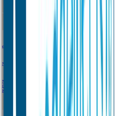
Kleine Naamstickers
Wave Naamstickers
Ronde Naamstickers
Assortiment "Ontwerp je
eigen" stickers
Mini XS Naamstickers
Kleine
Naamstickers Voordeelset - Eenkleurig
Grote
Naamstickers
QR Producten
Doming Labels
Design
Kleding Merken
Kledingsticker voordeelsets
Assortiment