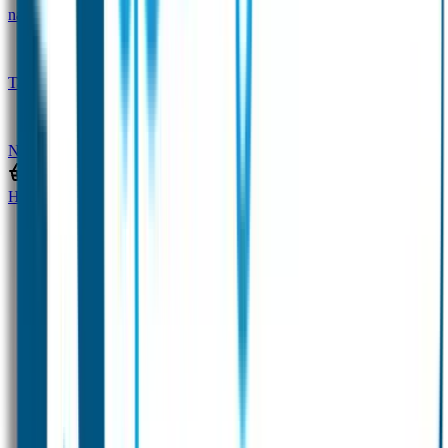
naam
Gepersonaliseerde kleurpotloden
Tassenhangers
Flessen Naambandje
SOS
Naambandje
STABILO producten
Home