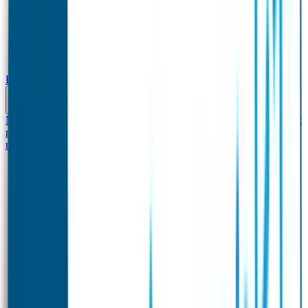
Baby & Peuter
Naamstickers
Kledinglabels
Kraamcadeau met naam
BIBS speen met
naam
Siliconen slabbetje met naam
Groeimeter met
naam
Deurstickers
Tassenhangers
Flessen Naambandje
Datum Labels