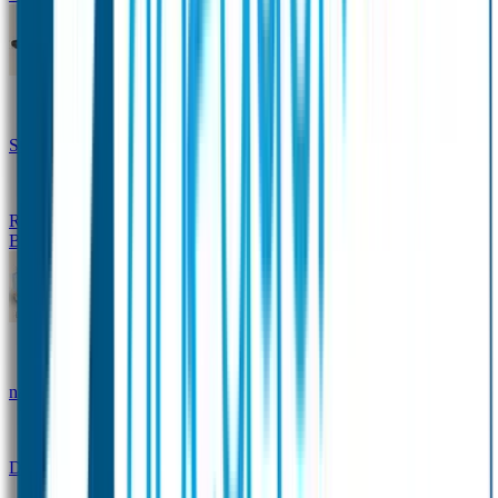
Design Naambandje
Veiligheidshesjes
SOS Naamplaatje
Hondenpenning
Reflectiestickers
SOS Naamplaatje Extra Product
Broodtrommel & Fles
Set - Broodtrommel & Drinkfles
Drinkfles met
naam Thema
Broodtrommel met naam Thema
Drinkfles met naam Design
Broodtrommel met naam