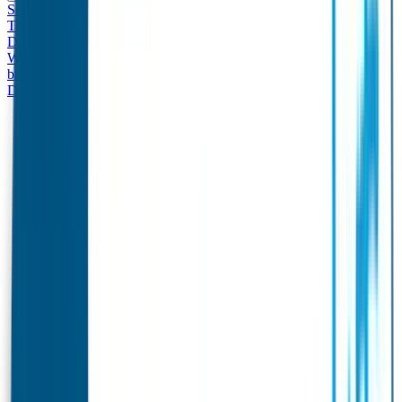
Set - Broodtrommel & Drinkfles
Drinkfles met naam
Thema
Broodtrommel met naam Thema
Drinkfles met naam
Design
Broodtrommel met naam Design
Drinkfles met naam – Real
World
Broodtrommel met naam – Real World
Ontwerp je eigen
broodtrommel
Ontwerp je eigen Drinkfles
Gepersonaliseerde
Drinkfles
Vervangende onderdelen Broodtrommel & Drinkfles