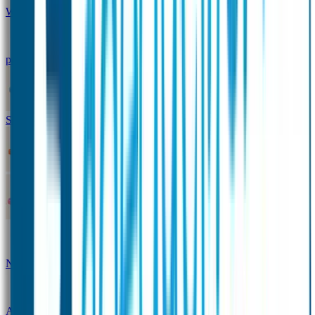
Winterpakket
Seniorenpakket
Alles-in-één-
pakket
Themapakket
TOPmodel-voordeelpakket
Duopakket SOS Armbandjes
SOS Producten
SOS Armband
Smalle SOS Armband kind
SOS Armband kind – tweekleurig
SOS
Naambandje - Glow in the dark
Duopakket SOS
Armbandjes
Gepersonaliseerd Naambandje – Luxe