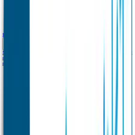
Baby & Peuter
Naamstickers
Kledinglabels
Kraamcadeau met naam
BIBS speen met
naam
Siliconen slabbetje met naam
Groeimeter met
naam
Deurstickers
Tassenhangers
Flessen Naambandje
Datum Labels