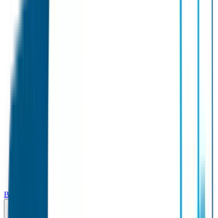
Broodtrommel & Fles