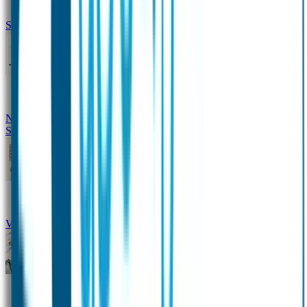
Siliconen slabbetje met naam
Groeimeter met naam
Deurstickers
Tassenhangers
Flessen
Naambandje
Datum Labels
School
Naamstickers
Kleding merken
Veiligheidshesjes voor kinderen
Schoolpakket XXL
Sportpakket
Broodtrommel en drinkfles met