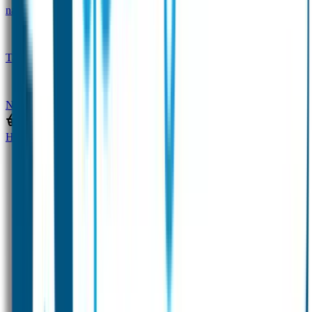
naam
Gepersonaliseerde kleurpotloden
Tassenhangers
Flessen Naambandje
SOS
Naambandje
STABILO producten
Home