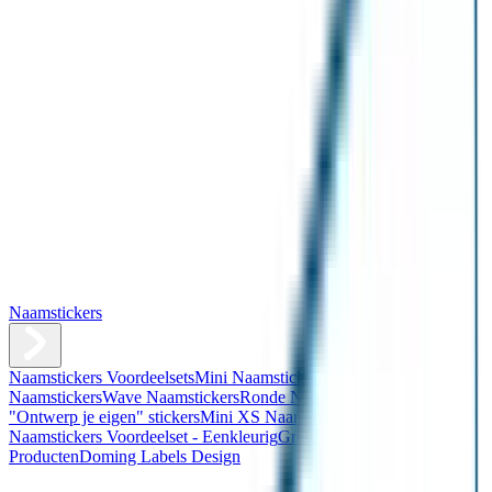
Naamstickers
Naamstickers Voordeelsets
Mini Naamstickers
Kleine
Naamstickers
Wave Naamstickers
Ronde Naamstickers
Assortiment
"Ontwerp je eigen" stickers
Mini XS Naamstickers
Kleine
Naamstickers Voordeelset - Eenkleurig
Grote Naamstickers
QR
Producten
Doming Labels Design