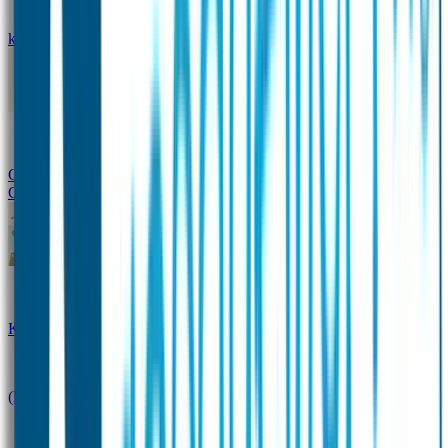
kledingstickers
Assortiment strijklabels voor kleding
Instrijklabels
Kledingstempel
Gepersonaliseerde schoenlabels
Kledingtag
Combivoordeel
Super Deals
Starterspakket
Kinderdagverblijfpakket
Schoolpakket
(Kraam)cadeaupakketten
Sportpakket