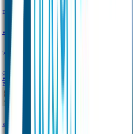
Design
Drinkfles met naam – Real World
Broodtrommel met naam – Real World
Ontwerp je eigen
broodtrommel
Ontwerp je eigen Drinkfles
Gepersonaliseerde Drinkfles
Vervangende onderdelen
Broodtrommel & Drinkfles
Baby & Peuter
Naamstickers
Kledinglabels
Kraamcadeau met naam
BIBS speen met naam