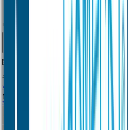
Laden...
Voor 12 uur besteld = zelfde dag verzonden!
Vragen?
+31(0)33-4615834
Naamstickers
Naamstickers Voordeelsets
Mini Naamstickers