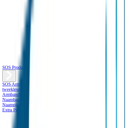
SOS Producten
SOS Armband
Smalle SOS Armband kind
SOS Armband kind –
tweekleurig
SOS Naambandje - Glow in the dark
Duopakket SOS
Armbandjes
Gepersonaliseerd Naambandje – Luxe
Design
Naambandje
Veiligheidshesjes
SOS
Naamplaatje
Hondenpenning
Reflectiestickers
SOS Naamplaatje
Extra Product