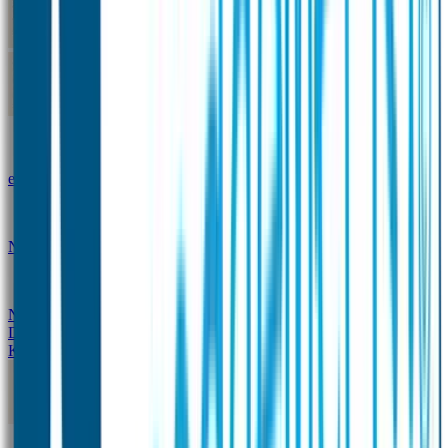
Kleine Naamstickers
Wave Naamstickers
Ronde Naamstickers
Assortiment "Ontwerp je
eigen" stickers
Mini XS Naamstickers
Kleine
Naamstickers Voordeelset - Eenkleurig
Grote
Naamstickers
QR Producten
Doming Labels
Design
Kleding Merken
Kledingsticker voordeelsets
Assortiment