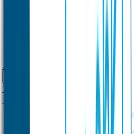
School
Naamstickers
Kleding merken
Veiligheidshesjes voor
kinderen
Schoolpakket XXL
Sportpakket
Broodtrommel en drinkfles
met naam
Gepersonaliseerde kleurpotloden
Tassenhangers
Flessen
Naambandje
SOS Naambandje
STABILO producten