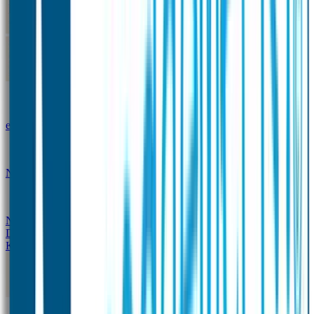
Kleine Naamstickers
Wave Naamstickers
Ronde Naamstickers
Assortiment "Ontwerp je
eigen" stickers
Mini XS Naamstickers
Kleine
Naamstickers Voordeelset - Eenkleurig
Grote
Naamstickers
QR Producten
Doming Labels
Design
Kleding Merken
Kledingsticker voordeelsets
Assortiment