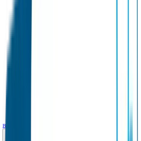
Broodtrommel & Fles