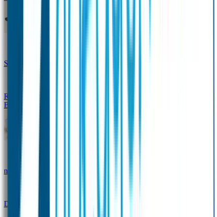
Design Naambandje
Veiligheidshesjes
SOS Naamplaatje
Hondenpenning
Reflectiestickers
SOS Naamplaatje Extra Product
Broodtrommel & Fles
Set - Broodtrommel & Drinkfles
Drinkfles met
naam Thema
Broodtrommel met naam Thema
Drinkfles met naam Design
Broodtrommel met naam