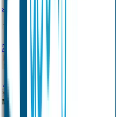
Siliconen slabbetje met naam
Groeimeter met naam
Deurstickers
Tassenhangers
Flessen
Naambandje
Datum Labels
School
Naamstickers
Kleding merken
Veiligheidshesjes voor kinderen
Schoolpakket XXL
Sportpakket
Broodtrommel en drinkfles met