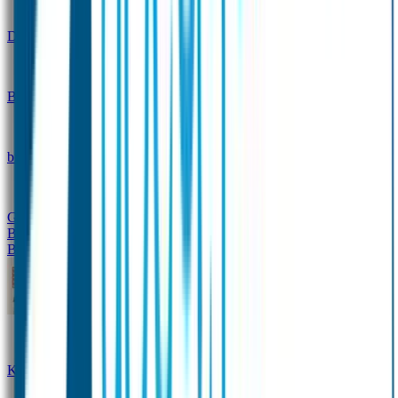
Design
Drinkfles met naam – Real World
Broodtrommel met naam – Real World
Ontwerp je eigen
broodtrommel
Ontwerp je eigen Drinkfles
Gepersonaliseerde Drinkfles
Vervangende onderdelen
Broodtrommel & Drinkfles
Baby & Peuter
Naamstickers
Kledinglabels
Kraamcadeau met naam
BIBS speen met naam