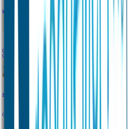
kledingstickers
Assortiment strijklabels voor kleding
Instrijklabels
Kledingstempel
Gepersonaliseerde schoenlabels
Kledingtag
Combivoordeel
Super Deals
Starterspakket
Kinderdagverblijfpakket
Schoolpakket
(Kraam)cadeaupakketten
Sportpakket