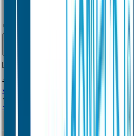
Laden...
Voor 12 uur besteld = zelfde dag verzonden!
Vragen?
+31(0)33-4615834
Naamstickers
Naamstickers Voordeelsets
Mini Naamstickers