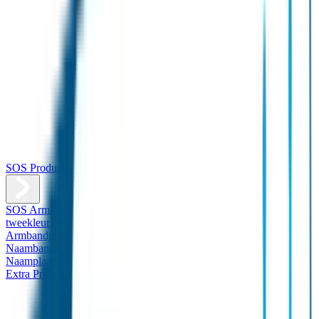
SOS Producten
SOS Armband
Smalle SOS Armband kind
SOS Armband kind –
tweekleurig
SOS Naambandje - Glow in the dark
Duopakket SOS
Armbandjes
Gepersonaliseerd Naambandje – Luxe
Design
Naambandje
Veiligheidshesjes
SOS
Naamplaatje
Hondenpenning
Reflectiestickers
SOS Naamplaatje
Extra Product