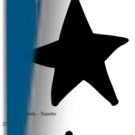
Strijklabels – Transfer
27,90
26,50