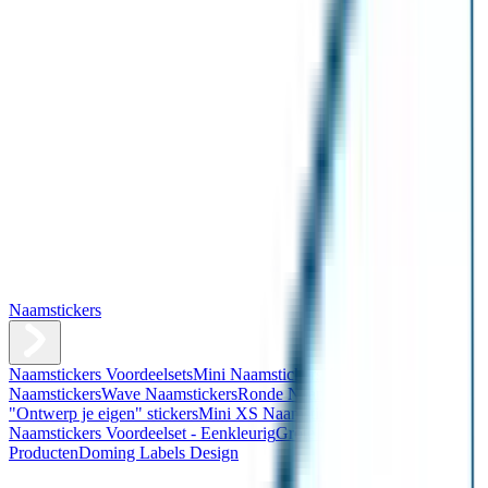
Naamstickers
Naamstickers Voordeelsets
Mini Naamstickers
Kleine
Naamstickers
Wave Naamstickers
Ronde Naamstickers
Assortiment
"Ontwerp je eigen" stickers
Mini XS Naamstickers
Kleine
Naamstickers Voordeelset - Eenkleurig
Grote Naamstickers
QR
Producten
Doming Labels Design