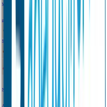
Winterpakket
Seniorenpakket
Alles-in-één-
pakket
Themapakket
TOPmodel-voordeelpakket
Duopakket SOS Armbandjes
SOS Producten
SOS Armband
Smalle SOS Armband kind
SOS Armband kind – tweekleurig
SOS
Naambandje - Glow in the dark
Duopakket SOS
Armbandjes
Gepersonaliseerd Naambandje – Luxe