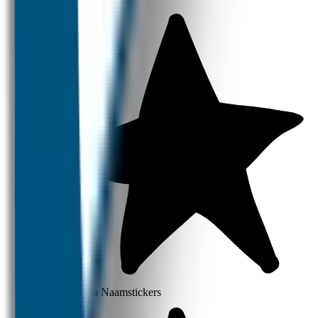
babykleding.
Kleine Thema Naamstickers