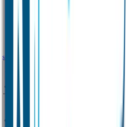
Strijklabels – Transfer
Combideals
Combideals