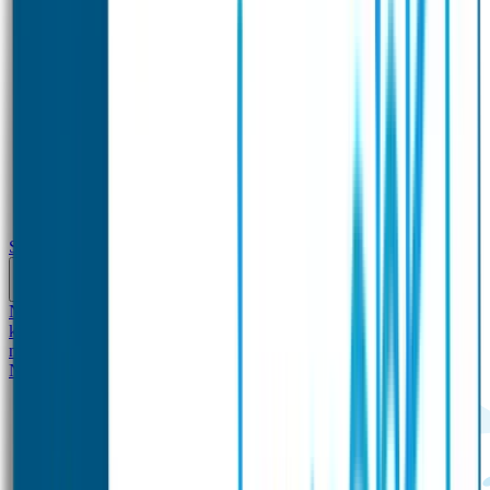
School
Naamstickers
Kleding merken
Veiligheidshesjes voor
kinderen
Schoolpakket XXL
Sportpakket
Broodtrommel en drinkfles
met naam
Gepersonaliseerde kleurpotloden
Tassenhangers
Flessen
Naambandje
SOS Naambandje
STABILO producten