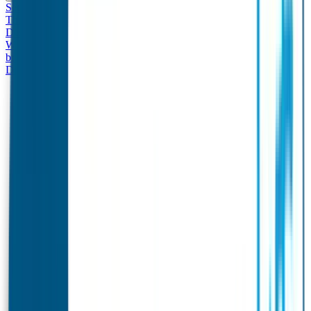
Set - Broodtrommel & Drinkfles
Drinkfles met naam
Thema
Broodtrommel met naam Thema
Drinkfles met naam
Design
Broodtrommel met naam Design
Drinkfles met naam – Real
World
Broodtrommel met naam – Real World
Ontwerp je eigen
broodtrommel
Ontwerp je eigen Drinkfles
Gepersonaliseerde
Drinkfles
Vervangende onderdelen Broodtrommel & Drinkfles