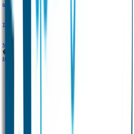
naam
Gepersonaliseerde kleurpotloden
Tassenhangers
Flessen Naambandje
SOS
Naambandje
STABILO producten
Home