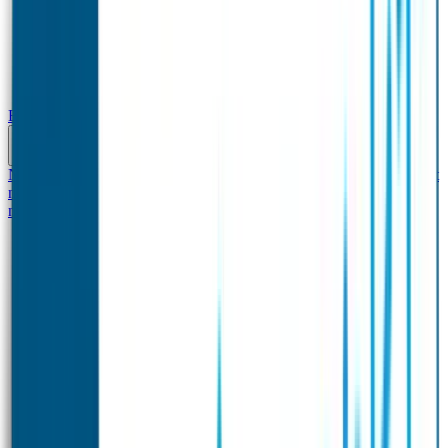
Baby & Peuter
Naamstickers
Kledinglabels
Kraamcadeau met naam
BIBS speen met
naam
Siliconen slabbetje met naam
Groeimeter met
naam
Deurstickers
Tassenhangers
Flessen Naambandje
Datum Labels