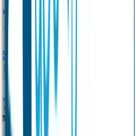
Siliconen slabbetje met naam
Groeimeter met naam
Deurstickers
Tassenhangers
Flessen
Naambandje
Datum Labels
School
Naamstickers
Kleding merken
Veiligheidshesjes voor kinderen
Schoolpakket XXL
Sportpakket
Broodtrommel en drinkfles met