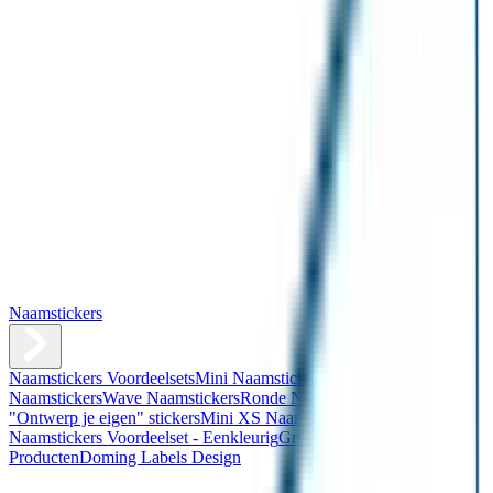
Naamstickers
Naamstickers Voordeelsets
Mini Naamstickers
Kleine
Naamstickers
Wave Naamstickers
Ronde Naamstickers
Assortiment
"Ontwerp je eigen" stickers
Mini XS Naamstickers
Kleine
Naamstickers Voordeelset - Eenkleurig
Grote Naamstickers
QR
Producten
Doming Labels Design