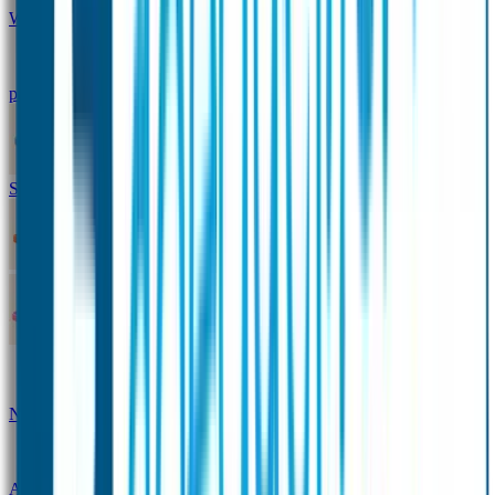
Winterpakket
Seniorenpakket
Alles-in-één-
pakket
Themapakket
TOPmodel-voordeelpakket
Duopakket SOS Armbandjes
SOS Producten
SOS Armband
Smalle SOS Armband kind
SOS Armband kind – tweekleurig
SOS
Naambandje - Glow in the dark
Duopakket SOS
Armbandjes
Gepersonaliseerd Naambandje – Luxe