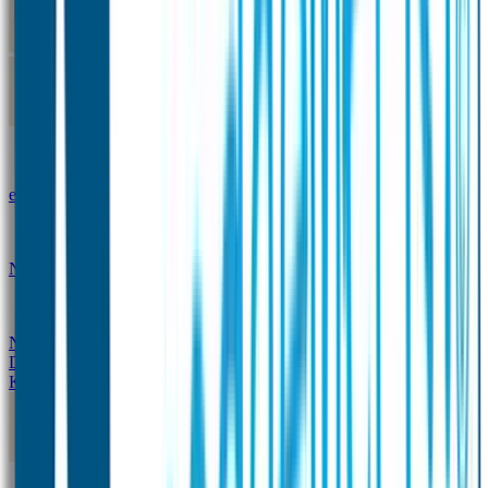
Kleine Naamstickers
Wave Naamstickers
Ronde Naamstickers
Assortiment "Ontwerp je
eigen" stickers
Mini XS Naamstickers
Kleine
Naamstickers Voordeelset - Eenkleurig
Grote
Naamstickers
QR Producten
Doming Labels
Design
Kleding Merken
Kledingsticker voordeelsets
Assortiment