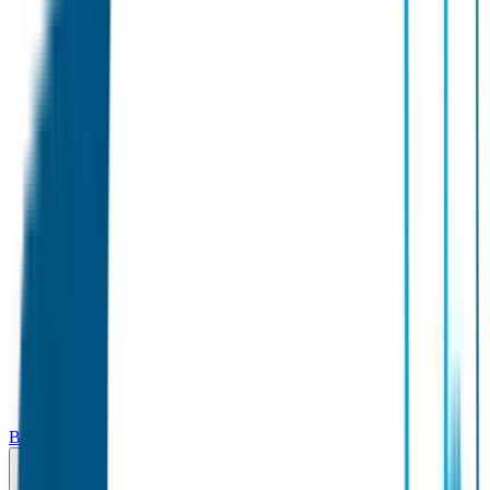
Broodtrommel & Fles