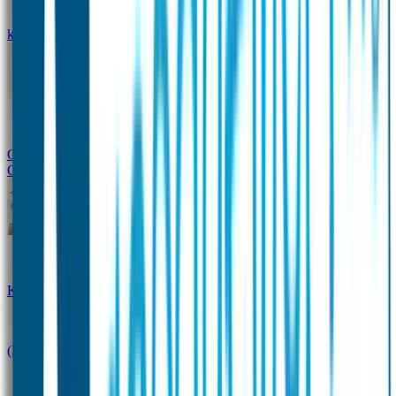
kledingstickers
Assortiment strijklabels voor kleding
Instrijklabels
Kledingstempel
Gepersonaliseerde schoenlabels
Kledingtag
Combivoordeel
Super Deals
Starterspakket
Kinderdagverblijfpakket
Schoolpakket
(Kraam)cadeaupakketten
Sportpakket