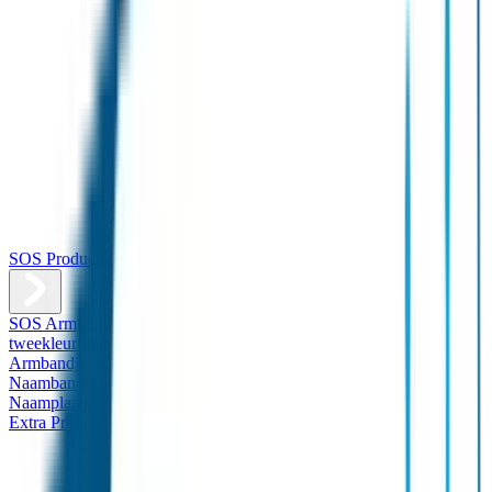
SOS Producten
SOS Armband
Smalle SOS Armband kind
SOS Armband kind –
tweekleurig
SOS Naambandje - Glow in the dark
Duopakket SOS
Armbandjes
Gepersonaliseerd Naambandje – Luxe
Design
Naambandje
Veiligheidshesjes
SOS
Naamplaatje
Hondenpenning
Reflectiestickers
SOS Naamplaatje
Extra Product