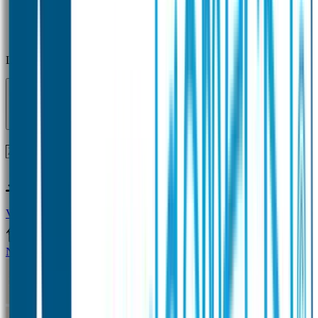
Laden...
Voor 12 uur besteld = zelfde dag verzonden!
Vragen?
+31(0)33-4615834
Naamstickers
Naamstickers Voordeelsets
Mini Naamstickers