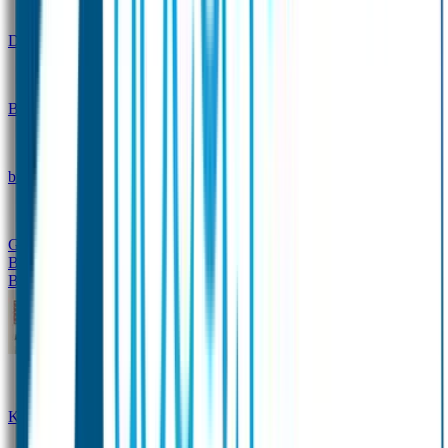
Design
Drinkfles met naam – Real World
Broodtrommel met naam – Real World
Ontwerp je eigen
broodtrommel
Ontwerp je eigen Drinkfles
Gepersonaliseerde Drinkfles
Vervangende onderdelen
Broodtrommel & Drinkfles
Baby & Peuter
Naamstickers
Kledinglabels
Kraamcadeau met naam
BIBS speen met naam