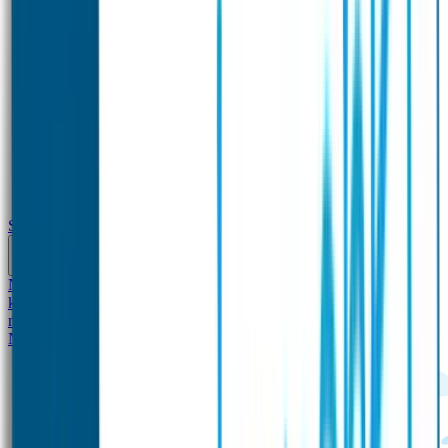
School
Naamstickers
Kleding merken
Veiligheidshesjes voor
kinderen
Schoolpakket XXL
Sportpakket
Broodtrommel en drinkfles
met naam
Gepersonaliseerde kleurpotloden
Tassenhangers
Flessen
Naambandje
SOS Naambandje
STABILO producten