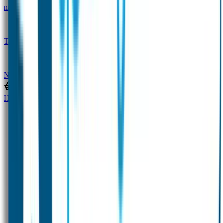
naam
Gepersonaliseerde kleurpotloden
Tassenhangers
Flessen Naambandje
SOS
Naambandje
STABILO producten
Home