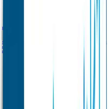
Baby & Peuter
Naamstickers
Kledinglabels
Kraamcadeau met naam
BIBS speen met
naam
Siliconen slabbetje met naam
Groeimeter met
naam
Deurstickers
Tassenhangers
Flessen Naambandje
Datum Labels