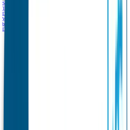
Set - Broodtrommel & Drinkfles
Drinkfles met naam
Thema
Broodtrommel met naam Thema
Drinkfles met naam
Design
Broodtrommel met naam Design
Drinkfles met naam – Real
World
Broodtrommel met naam – Real World
Ontwerp je eigen
broodtrommel
Ontwerp je eigen Drinkfles
Gepersonaliseerde
Drinkfles
Vervangende onderdelen Broodtrommel & Drinkfles