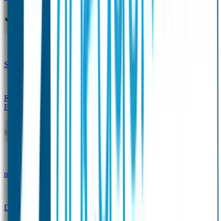
Design Naambandje
Veiligheidshesjes
SOS Naamplaatje
Hondenpenning
Reflectiestickers
SOS Naamplaatje Extra Product
Broodtrommel & Fles
Set - Broodtrommel & Drinkfles
Drinkfles met
naam Thema
Broodtrommel met naam Thema
Drinkfles met naam Design
Broodtrommel met naam