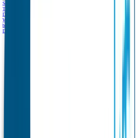
Set - Broodtrommel & Drinkfles
Drinkfles met naam
Thema
Broodtrommel met naam Thema
Drinkfles met naam
Design
Broodtrommel met naam Design
Drinkfles met naam – Real
World
Broodtrommel met naam – Real World
Ontwerp je eigen
broodtrommel
Ontwerp je eigen Drinkfles
Gepersonaliseerde
Drinkfles
Vervangende onderdelen Broodtrommel & Drinkfles