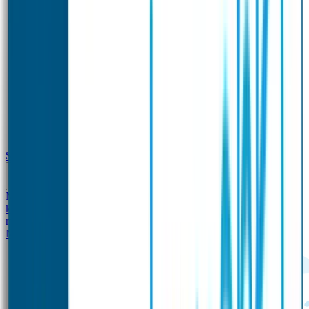
School
Naamstickers
Kleding merken
Veiligheidshesjes voor
kinderen
Schoolpakket XXL
Sportpakket
Broodtrommel en drinkfles
met naam
Gepersonaliseerde kleurpotloden
Tassenhangers
Flessen
Naambandje
SOS Naambandje
STABILO producten