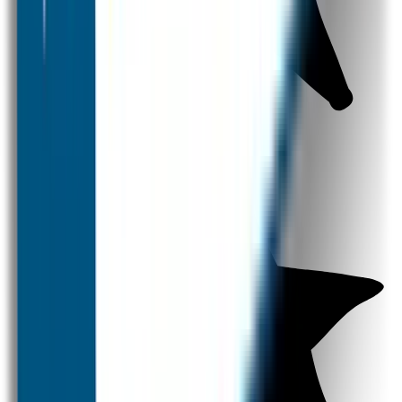
Strijklabels