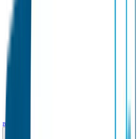
Broodtrommel & Fles