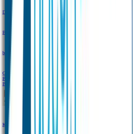
Design
Drinkfles met naam – Real World
Broodtrommel met naam – Real World
Ontwerp je eigen
broodtrommel
Ontwerp je eigen Drinkfles
Gepersonaliseerde Drinkfles
Vervangende onderdelen
Broodtrommel & Drinkfles
Baby & Peuter
Naamstickers
Kledinglabels
Kraamcadeau met naam
BIBS speen met naam