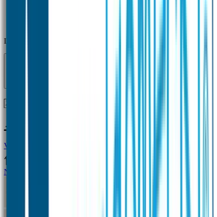
Laden...
Voor 12 uur besteld = zelfde dag verzonden!
Vragen?
+31(0)33-4615834
Naamstickers
Naamstickers Voordeelsets
Mini Naamstickers