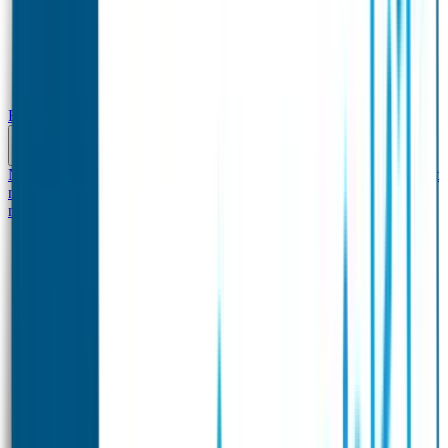
Baby & Peuter
Naamstickers
Kledinglabels
Kraamcadeau met naam
BIBS speen met
naam
Siliconen slabbetje met naam
Groeimeter met
naam
Deurstickers
Tassenhangers
Flessen Naambandje
Datum Labels