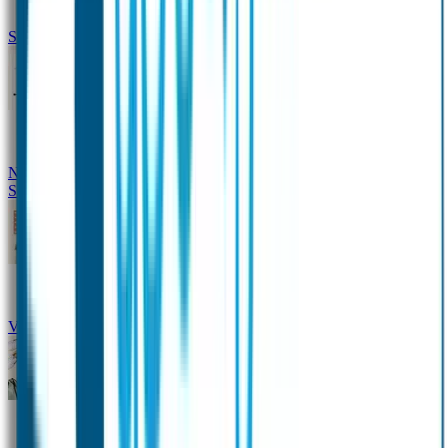
Siliconen slabbetje met naam
Groeimeter met naam
Deurstickers
Tassenhangers
Flessen
Naambandje
Datum Labels
School
Naamstickers
Kleding merken
Veiligheidshesjes voor kinderen
Schoolpakket XXL
Sportpakket
Broodtrommel en drinkfles met