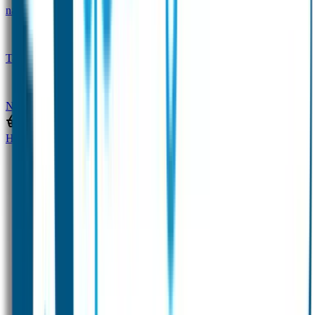
naam
Gepersonaliseerde kleurpotloden
Tassenhangers
Flessen Naambandje
SOS
Naambandje
STABILO producten
Home