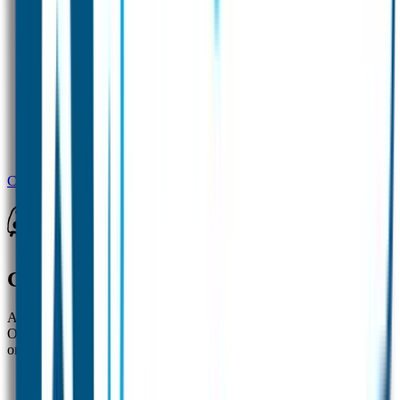
Combideal 2 Grote Naamstickers
Goedgemerkt
Al ruim 20 jaar zijn de naamlabels van Goedgemerkt een begrip.
Ouders zijn zeer te spreken over de topkwaliteit van onze labels en
onze uitstekende klantenservice.
✓