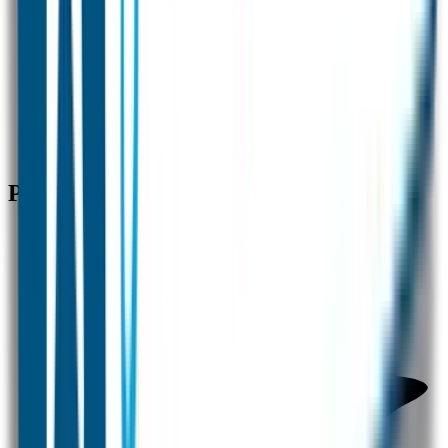
Nummer 1 in naamstickers
✓
Beste kwaliteit en service
✓
Snelle verzending
Producten