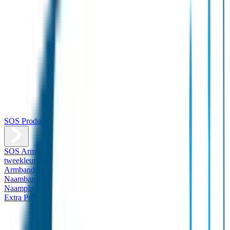
SOS Producten
SOS Armband
Smalle SOS Armband kind
SOS Armband kind –
tweekleurig
SOS Naambandje - Glow in the dark
Duopakket SOS
Armbandjes
Gepersonaliseerd Naambandje – Luxe
Design
Naambandje
Veiligheidshesjes
SOS
Naamplaatje
Hondenpenning
Reflectiestickers
SOS Naamplaatje
Extra Product