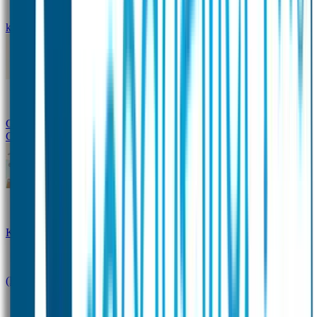
kledingstickers
Assortiment strijklabels voor kleding
Instrijklabels
Kledingstempel
Gepersonaliseerde schoenlabels
Kledingtag
Combivoordeel
Super Deals
Starterspakket
Kinderdagverblijfpakket
Schoolpakket
(Kraam)cadeaupakketten
Sportpakket