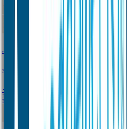
Kleine Naamstickers
Wave Naamstickers
Ronde Naamstickers
Assortiment "Ontwerp je
eigen" stickers
Mini XS Naamstickers
Kleine
Naamstickers Voordeelset - Eenkleurig
Grote
Naamstickers
QR Producten
Doming Labels
Design
Kleding Merken
Kledingsticker voordeelsets
Assortiment