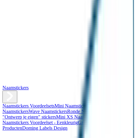
Naamstickers
Naamstickers Voordeelsets
Mini Naamstickers
Kleine
Naamstickers
Wave Naamstickers
Ronde Naamstickers
Assortiment
"Ontwerp je eigen" stickers
Mini XS Naamstickers
Kleine
Naamstickers Voordeelset - Eenkleurig
Grote Naamstickers
QR
Producten
Doming Labels Design