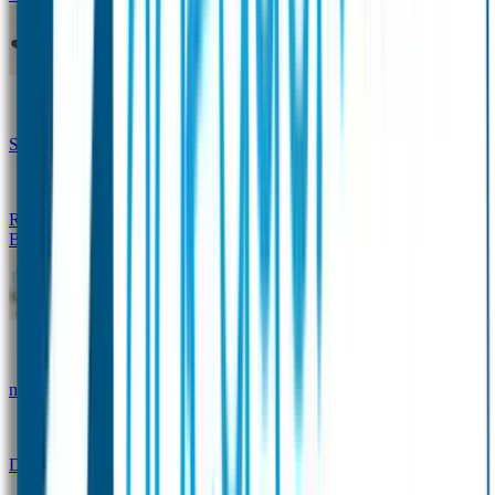
Design Naambandje
Veiligheidshesjes
SOS Naamplaatje
Hondenpenning
Reflectiestickers
SOS Naamplaatje Extra Product
Broodtrommel & Fles
Set - Broodtrommel & Drinkfles
Drinkfles met
naam Thema
Broodtrommel met naam Thema
Drinkfles met naam Design
Broodtrommel met naam