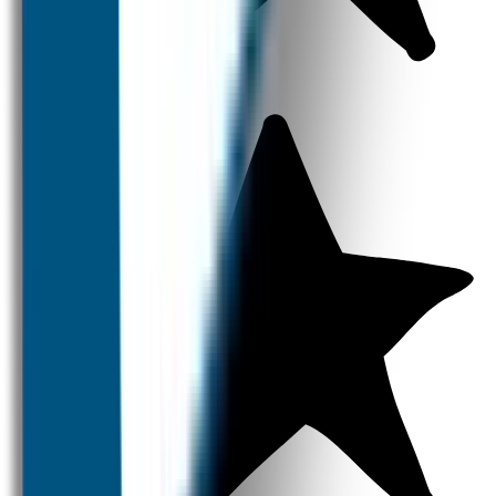
Naambandjes