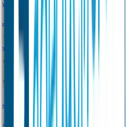
Winterpakket
Seniorenpakket
Alles-in-één-
pakket
Themapakket
TOPmodel-voordeelpakket
Duopakket SOS Armbandjes
SOS Producten
SOS Armband
Smalle SOS Armband kind
SOS Armband kind – tweekleurig
SOS
Naambandje - Glow in the dark
Duopakket SOS
Armbandjes
Gepersonaliseerd Naambandje – Luxe