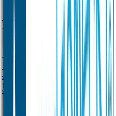
Laden...
Voor 12 uur besteld = zelfde dag verzonden!
Vragen?
+31(0)33-4615834
Naamstickers
Naamstickers Voordeelsets
Mini Naamstickers