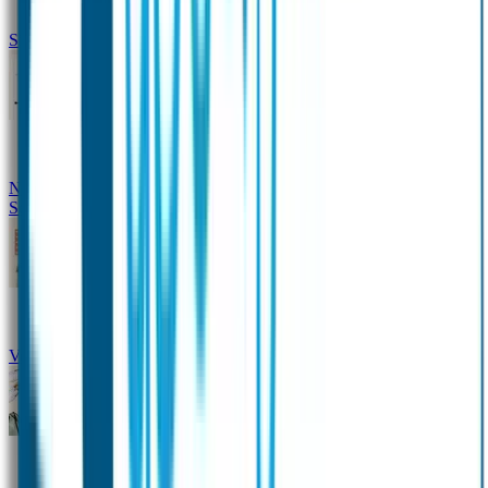
Siliconen slabbetje met naam
Groeimeter met naam
Deurstickers
Tassenhangers
Flessen
Naambandje
Datum Labels
School
Naamstickers
Kleding merken
Veiligheidshesjes voor kinderen
Schoolpakket XXL
Sportpakket
Broodtrommel en drinkfles met