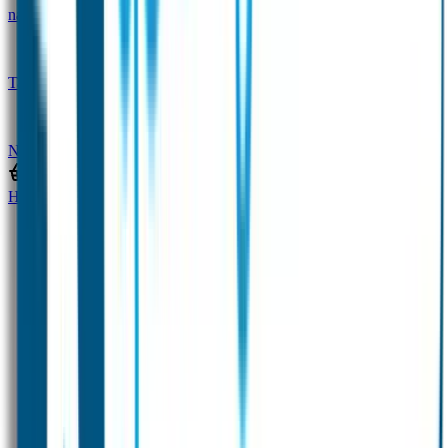
naam
Gepersonaliseerde kleurpotloden
Tassenhangers
Flessen Naambandje
SOS
Naambandje
STABILO producten
Home