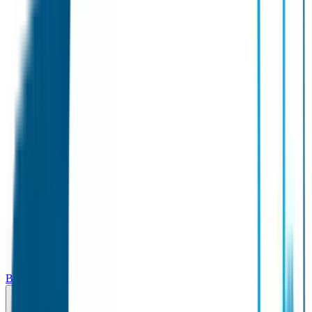
Broodtrommel & Fles