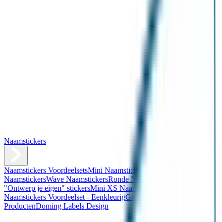
Naamstickers
Naamstickers Voordeelsets
Mini Naamstickers
Kleine
Naamstickers
Wave Naamstickers
Ronde Naamstickers
Assortiment
"Ontwerp je eigen" stickers
Mini XS Naamstickers
Kleine
Naamstickers Voordeelset - Eenkleurig
Grote Naamstickers
QR
Producten
Doming Labels Design