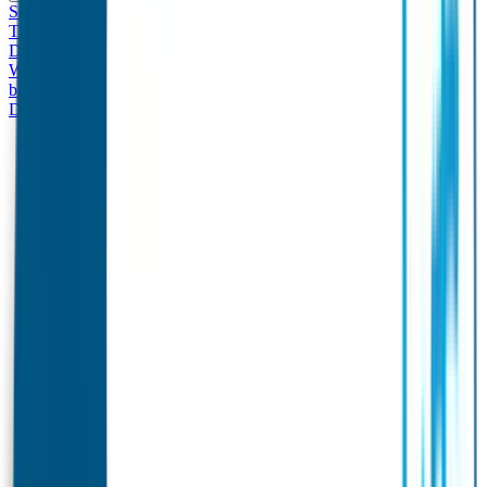
Set - Broodtrommel & Drinkfles
Drinkfles met naam
Thema
Broodtrommel met naam Thema
Drinkfles met naam
Design
Broodtrommel met naam Design
Drinkfles met naam – Real
World
Broodtrommel met naam – Real World
Ontwerp je eigen
broodtrommel
Ontwerp je eigen Drinkfles
Gepersonaliseerde
Drinkfles
Vervangende onderdelen Broodtrommel & Drinkfles