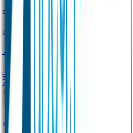
Design
Drinkfles met naam – Real World
Broodtrommel met naam – Real World
Ontwerp je eigen
broodtrommel
Ontwerp je eigen Drinkfles
Gepersonaliseerde Drinkfles
Vervangende onderdelen
Broodtrommel & Drinkfles
Baby & Peuter
Naamstickers
Kledinglabels
Kraamcadeau met naam
BIBS speen met naam