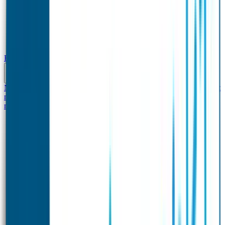
Baby & Peuter
Naamstickers
Kledinglabels
Kraamcadeau met naam
BIBS speen met
naam
Siliconen slabbetje met naam
Groeimeter met
naam
Deurstickers
Tassenhangers
Flessen Naambandje
Datum Labels