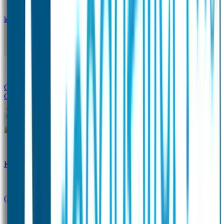
kledingstickers
Assortiment strijklabels voor kleding
Instrijklabels
Kledingstempel
Gepersonaliseerde schoenlabels
Kledingtag
Combivoordeel
Super Deals
Starterspakket
Kinderdagverblijfpakket
Schoolpakket
(Kraam)cadeaupakketten
Sportpakket