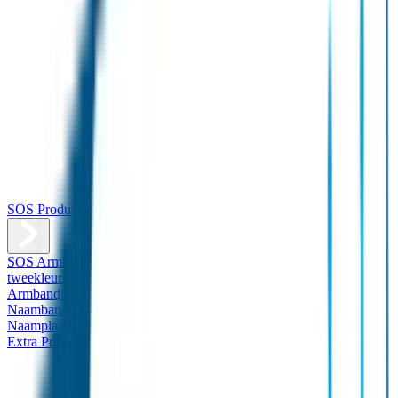
SOS Producten
SOS Armband
Smalle SOS Armband kind
SOS Armband kind –
tweekleurig
SOS Naambandje - Glow in the dark
Duopakket SOS
Armbandjes
Gepersonaliseerd Naambandje – Luxe
Design
Naambandje
Veiligheidshesjes
SOS
Naamplaatje
Hondenpenning
Reflectiestickers
SOS Naamplaatje
Extra Product