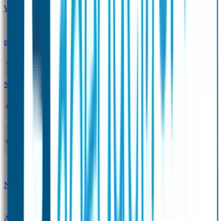
Winterpakket
Seniorenpakket
Alles-in-één-
pakket
Themapakket
TOPmodel-voordeelpakket
Duopakket SOS Armbandjes
SOS Producten
SOS Armband
Smalle SOS Armband kind
SOS Armband kind – tweekleurig
SOS
Naambandje - Glow in the dark
Duopakket SOS
Armbandjes
Gepersonaliseerd Naambandje – Luxe