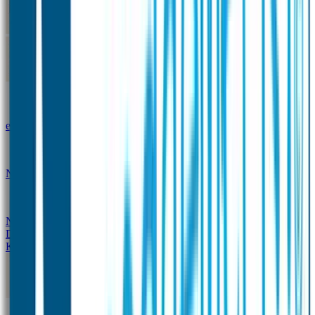
Kleine Naamstickers
Wave Naamstickers
Ronde Naamstickers
Assortiment "Ontwerp je
eigen" stickers
Mini XS Naamstickers
Kleine
Naamstickers Voordeelset - Eenkleurig
Grote
Naamstickers
QR Producten
Doming Labels
Design
Kleding Merken
Kledingsticker voordeelsets
Assortiment