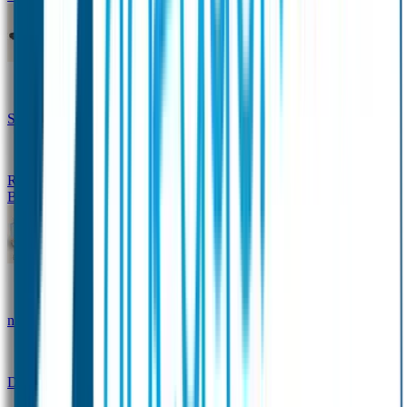
Design Naambandje
Veiligheidshesjes
SOS Naamplaatje
Hondenpenning
Reflectiestickers
SOS Naamplaatje Extra Product
Broodtrommel & Fles
Set - Broodtrommel & Drinkfles
Drinkfles met
naam Thema
Broodtrommel met naam Thema
Drinkfles met naam Design
Broodtrommel met naam