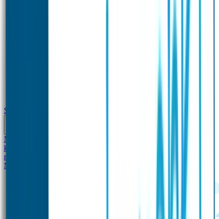
School
Naamstickers
Kleding merken
Veiligheidshesjes voor
kinderen
Schoolpakket XXL
Sportpakket
Broodtrommel en drinkfles
met naam
Gepersonaliseerde kleurpotloden
Tassenhangers
Flessen
Naambandje
SOS Naambandje
STABILO producten