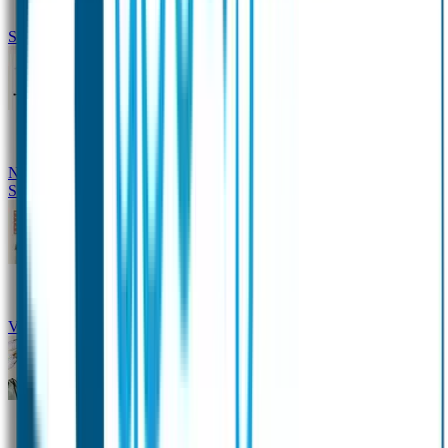
Siliconen slabbetje met naam
Groeimeter met naam
Deurstickers
Tassenhangers
Flessen
Naambandje
Datum Labels
School
Naamstickers
Kleding merken
Veiligheidshesjes voor kinderen
Schoolpakket XXL
Sportpakket
Broodtrommel en drinkfles met