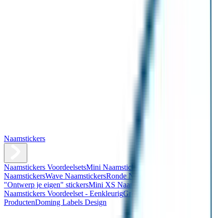
Naamstickers
Naamstickers Voordeelsets
Mini Naamstickers
Kleine
Naamstickers
Wave Naamstickers
Ronde Naamstickers
Assortiment
"Ontwerp je eigen" stickers
Mini XS Naamstickers
Kleine
Naamstickers Voordeelset - Eenkleurig
Grote Naamstickers
QR
Producten
Doming Labels Design