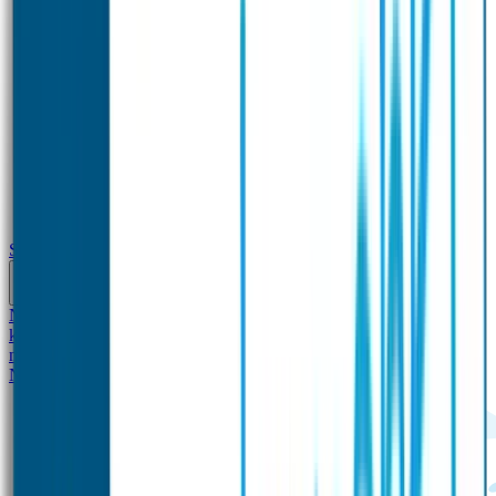
School
Naamstickers
Kleding merken
Veiligheidshesjes voor
kinderen
Schoolpakket XXL
Sportpakket
Broodtrommel en drinkfles
met naam
Gepersonaliseerde kleurpotloden
Tassenhangers
Flessen
Naambandje
SOS Naambandje
STABILO producten