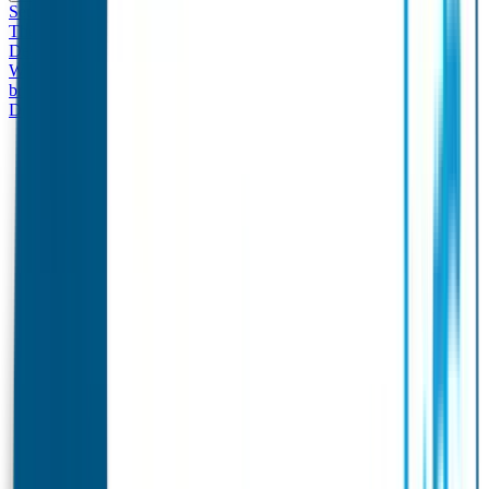
Set - Broodtrommel & Drinkfles
Drinkfles met naam
Thema
Broodtrommel met naam Thema
Drinkfles met naam
Design
Broodtrommel met naam Design
Drinkfles met naam – Real
World
Broodtrommel met naam – Real World
Ontwerp je eigen
broodtrommel
Ontwerp je eigen Drinkfles
Gepersonaliseerde
Drinkfles
Vervangende onderdelen Broodtrommel & Drinkfles