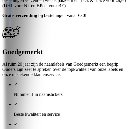
bestellingen verzenden we als pakket met Track & Trace voor €4,95
(DHL voor NL en BPost voor BE).
Gratis verzending
bij bestellingen vanaf €30!
Goedgemerkt
Al ruim 20 jaar zijn de naamlabels van Goedgemerkt een begrip.
Ouders zijn zeer te spreken over de topkwaliteit van onze labels en
onze uitstekende klantenservice.
✓
Nummer 1 in naamstickers
✓
Beste kwaliteit en service
✓