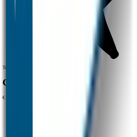
Tevredenheid gegarandeerd
Combideal 1 Prenatal
€ 33,85
1 Set