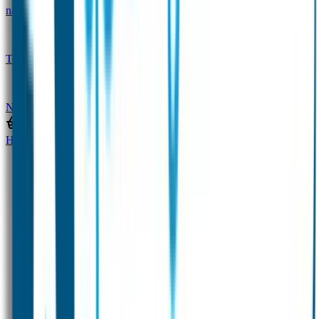
naam
Gepersonaliseerde kleurpotloden
Tassenhangers
Flessen Naambandje
SOS
Naambandje
STABILO producten
Home