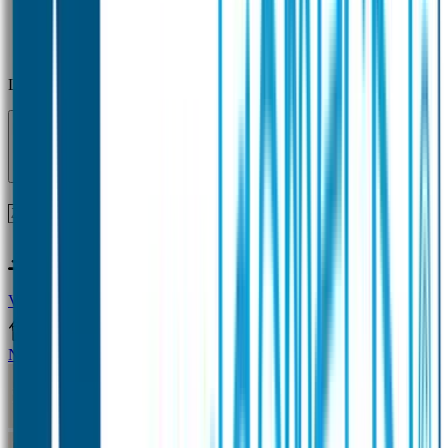
Laden...
Voor 12 uur besteld = zelfde dag verzonden!
Vragen?
+31(0)33-4615834
Naamstickers
Naamstickers Voordeelsets
Mini Naamstickers