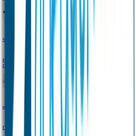
Design Naambandje
Veiligheidshesjes
SOS Naamplaatje
Hondenpenning
Reflectiestickers
SOS Naamplaatje Extra Product
Broodtrommel & Fles
Set - Broodtrommel & Drinkfles
Drinkfles met
naam Thema
Broodtrommel met naam Thema
Drinkfles met naam Design
Broodtrommel met naam