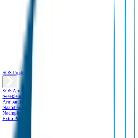
SOS Producten
SOS Armband
Smalle SOS Armband kind
SOS Armband kind –
tweekleurig
SOS Naambandje - Glow in the dark
Duopakket SOS
Armbandjes
Gepersonaliseerd Naambandje – Luxe
Design
Naambandje
Veiligheidshesjes
SOS
Naamplaatje
Hondenpenning
Reflectiestickers
SOS Naamplaatje
Extra Product