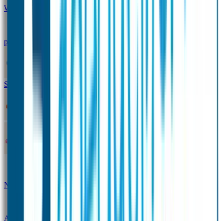
Winterpakket
Seniorenpakket
Alles-in-één-
pakket
Themapakket
TOPmodel-voordeelpakket
Duopakket SOS Armbandjes
SOS Producten
SOS Armband
Smalle SOS Armband kind
SOS Armband kind – tweekleurig
SOS
Naambandje - Glow in the dark
Duopakket SOS
Armbandjes
Gepersonaliseerd Naambandje – Luxe