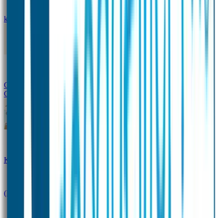
kledingstickers
Assortiment strijklabels voor kleding
Instrijklabels
Kledingstempel
Gepersonaliseerde schoenlabels
Kledingtag
Combivoordeel
Super Deals
Starterspakket
Kinderdagverblijfpakket
Schoolpakket
(Kraam)cadeaupakketten
Sportpakket