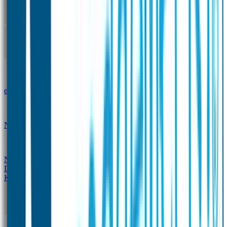
Kleine Naamstickers
Wave Naamstickers
Ronde Naamstickers
Assortiment "Ontwerp je
eigen" stickers
Mini XS Naamstickers
Kleine
Naamstickers Voordeelset - Eenkleurig
Grote
Naamstickers
QR Producten
Doming Labels
Design
Kleding Merken
Kledingsticker voordeelsets
Assortiment