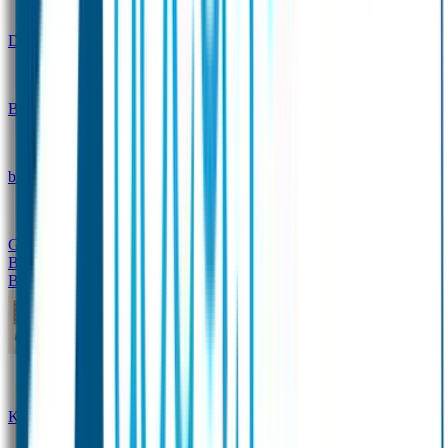
Design
Drinkfles met naam – Real World
Broodtrommel met naam – Real World
Ontwerp je eigen
broodtrommel
Ontwerp je eigen Drinkfles
Gepersonaliseerde Drinkfles
Vervangende onderdelen
Broodtrommel & Drinkfles
Baby & Peuter
Naamstickers
Kledinglabels
Kraamcadeau met naam
BIBS speen met naam