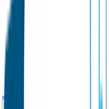
Broodtrommel & Fles