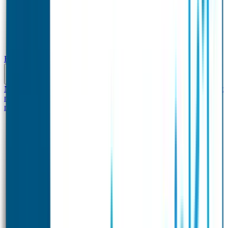
Baby & Peuter
Naamstickers
Kledinglabels
Kraamcadeau met naam
BIBS speen met
naam
Siliconen slabbetje met naam
Groeimeter met
naam
Deurstickers
Tassenhangers
Flessen Naambandje
Datum Labels