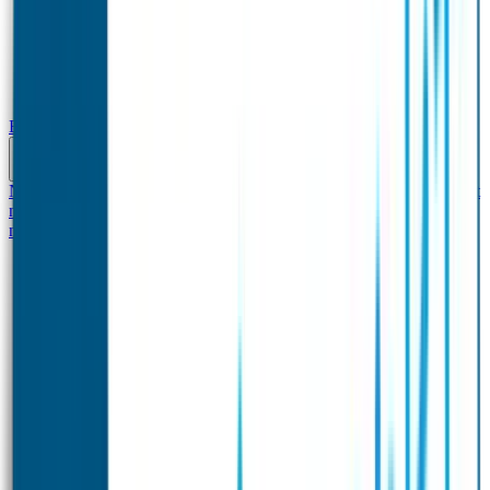
Baby & Peuter
Naamstickers
Kledinglabels
Kraamcadeau met naam
BIBS speen met
naam
Siliconen slabbetje met naam
Groeimeter met
naam
Deurstickers
Tassenhangers
Flessen Naambandje
Datum Labels