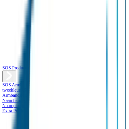
SOS Producten
SOS Armband
Smalle SOS Armband kind
SOS Armband kind –
tweekleurig
SOS Naambandje - Glow in the dark
Duopakket SOS
Armbandjes
Gepersonaliseerd Naambandje – Luxe
Design
Naambandje
Veiligheidshesjes
SOS
Naamplaatje
Hondenpenning
Reflectiestickers
SOS Naamplaatje
Extra Product