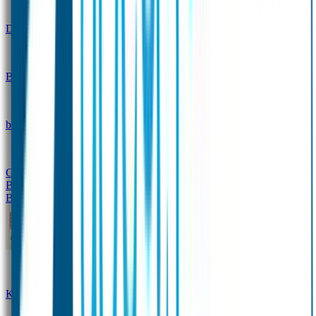
Design
Drinkfles met naam – Real World
Broodtrommel met naam – Real World
Ontwerp je eigen
broodtrommel
Ontwerp je eigen Drinkfles
Gepersonaliseerde Drinkfles
Vervangende onderdelen
Broodtrommel & Drinkfles
Baby & Peuter
Naamstickers
Kledinglabels
Kraamcadeau met naam
BIBS speen met naam