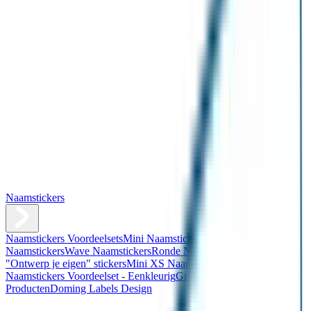
Naamstickers
Naamstickers Voordeelsets
Mini Naamstickers
Kleine
Naamstickers
Wave Naamstickers
Ronde Naamstickers
Assortiment
"Ontwerp je eigen" stickers
Mini XS Naamstickers
Kleine
Naamstickers Voordeelset - Eenkleurig
Grote Naamstickers
QR
Producten
Doming Labels Design