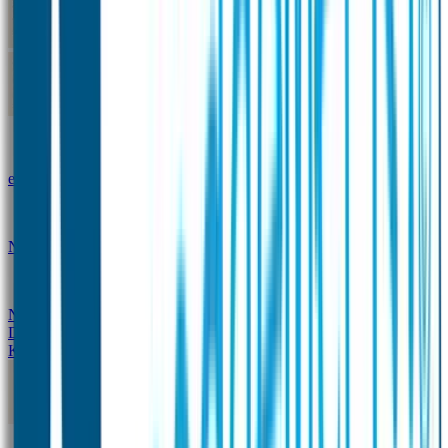
Kleine Naamstickers
Wave Naamstickers
Ronde Naamstickers
Assortiment "Ontwerp je
eigen" stickers
Mini XS Naamstickers
Kleine
Naamstickers Voordeelset - Eenkleurig
Grote
Naamstickers
QR Producten
Doming Labels
Design
Kleding Merken
Kledingsticker voordeelsets
Assortiment