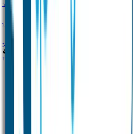
naam
Gepersonaliseerde kleurpotloden
Tassenhangers
Flessen Naambandje
SOS
Naambandje
STABILO producten
Home