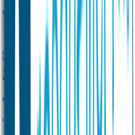
kledingstickers
Assortiment strijklabels voor kleding
Instrijklabels
Kledingstempel
Gepersonaliseerde schoenlabels
Kledingtag
Combivoordeel
Super Deals
Starterspakket
Kinderdagverblijfpakket
Schoolpakket
(Kraam)cadeaupakketten
Sportpakket