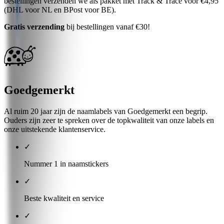
bestellingen verzenden we als pakket met Track & Trace voor €4,95
(DHL voor NL en BPost voor BE).
Gratis verzending
bij bestellingen vanaf €30!
Goedgemerkt
Al ruim 20 jaar zijn de naamlabels van Goedgemerkt een begrip.
Ouders zijn zeer te spreken over de topkwaliteit van onze labels en
onze uitstekende klantenservice.
✓
Nummer 1 in naamstickers
✓
Beste kwaliteit en service
✓