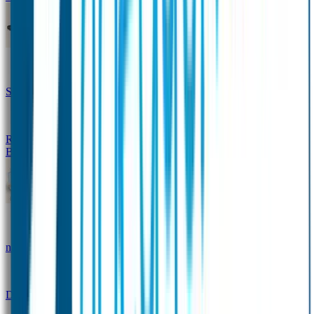
Design Naambandje
Veiligheidshesjes
SOS Naamplaatje
Hondenpenning
Reflectiestickers
SOS Naamplaatje Extra Product
Broodtrommel & Fles
Set - Broodtrommel & Drinkfles
Drinkfles met
naam Thema
Broodtrommel met naam Thema
Drinkfles met naam Design
Broodtrommel met naam