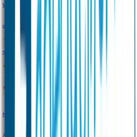
Winterpakket
Seniorenpakket
Alles-in-één-
pakket
Themapakket
TOPmodel-voordeelpakket
Duopakket SOS Armbandjes
SOS Producten
SOS Armband
Smalle SOS Armband kind
SOS Armband kind – tweekleurig
SOS
Naambandje - Glow in the dark
Duopakket SOS
Armbandjes
Gepersonaliseerd Naambandje – Luxe