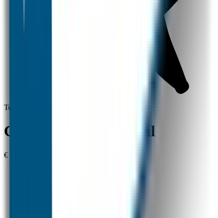
Tevredenheid gegarandeerd
Combideals 3 Prenatal
€ 35,95
1 Set