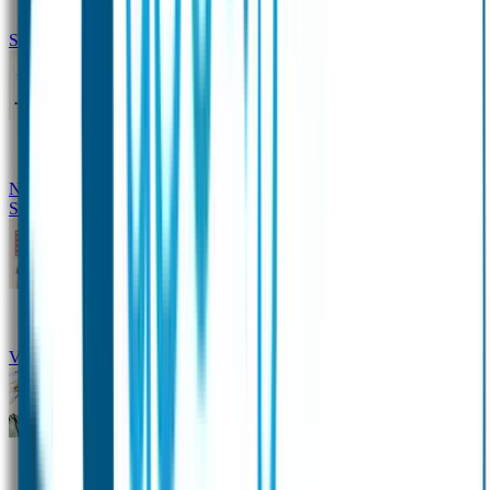
Siliconen slabbetje met naam
Groeimeter met naam
Deurstickers
Tassenhangers
Flessen
Naambandje
Datum Labels
School
Naamstickers
Kleding merken
Veiligheidshesjes voor kinderen
Schoolpakket XXL
Sportpakket
Broodtrommel en drinkfles met