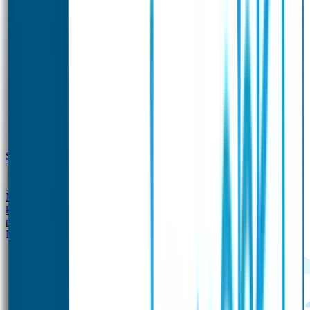
School
Naamstickers
Kleding merken
Veiligheidshesjes voor
kinderen
Schoolpakket XXL
Sportpakket
Broodtrommel en drinkfles
met naam
Gepersonaliseerde kleurpotloden
Tassenhangers
Flessen
Naambandje
SOS Naambandje
STABILO producten