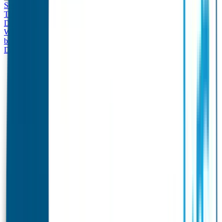
Set - Broodtrommel & Drinkfles
Drinkfles met naam
Thema
Broodtrommel met naam Thema
Drinkfles met naam
Design
Broodtrommel met naam Design
Drinkfles met naam – Real
World
Broodtrommel met naam – Real World
Ontwerp je eigen
broodtrommel
Ontwerp je eigen Drinkfles
Gepersonaliseerde
Drinkfles
Vervangende onderdelen Broodtrommel & Drinkfles