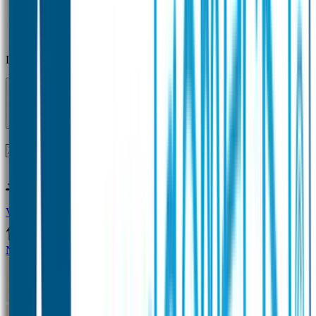
Laden...
Voor 12 uur besteld = zelfde dag verzonden!
Vragen?
+31(0)33-4615834
Naamstickers
Naamstickers Voordeelsets
Mini Naamstickers