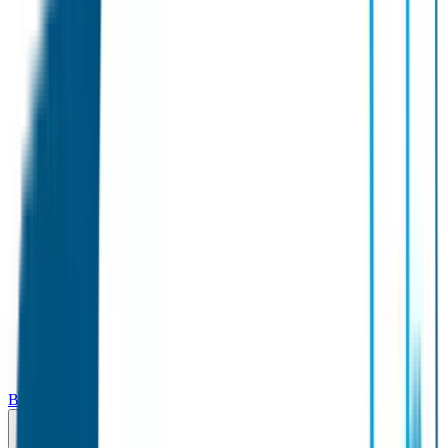
Broodtrommel & Fles