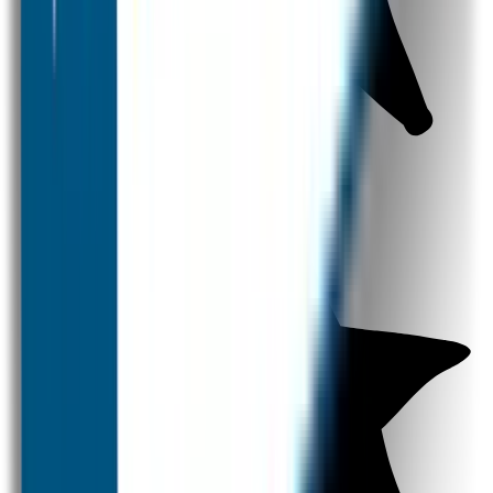
Strijklabels