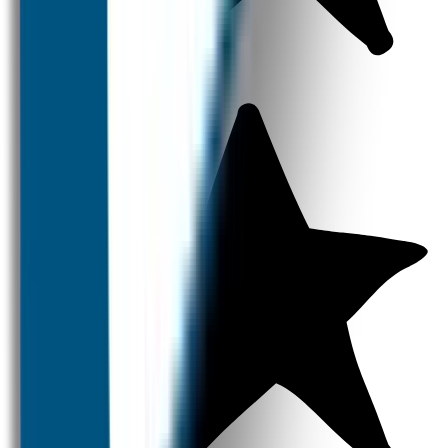
Naambandjes