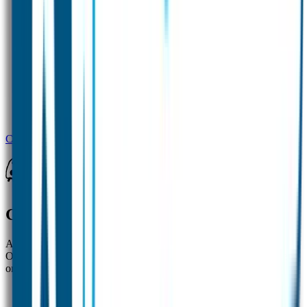
Combideal 1 SOS Naamplaatje
Goedgemerkt
Al ruim 20 jaar zijn de naamlabels van Goedgemerkt een begrip.
Ouders zijn zeer te spreken over de topkwaliteit van onze labels en
onze uitstekende klantenservice.
✓