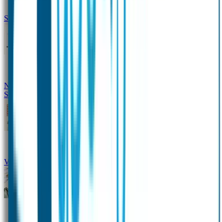
Siliconen slabbetje met naam
Groeimeter met naam
Deurstickers
Tassenhangers
Flessen
Naambandje
Datum Labels
School
Naamstickers
Kleding merken
Veiligheidshesjes voor kinderen
Schoolpakket XXL
Sportpakket
Broodtrommel en drinkfles met