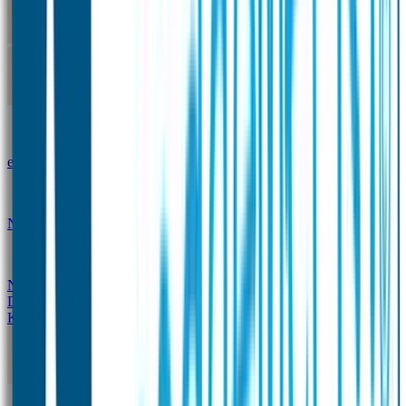
Kleine Naamstickers
Wave Naamstickers
Ronde Naamstickers
Assortiment "Ontwerp je
eigen" stickers
Mini XS Naamstickers
Kleine
Naamstickers Voordeelset - Eenkleurig
Grote
Naamstickers
QR Producten
Doming Labels
Design
Kleding Merken
Kledingsticker voordeelsets
Assortiment