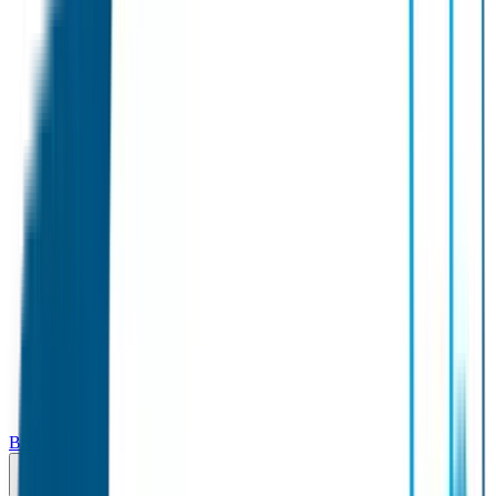
Broodtrommel & Fles