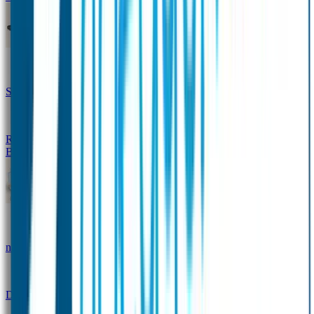
Design Naambandje
Veiligheidshesjes
SOS Naamplaatje
Hondenpenning
Reflectiestickers
SOS Naamplaatje Extra Product
Broodtrommel & Fles
Set - Broodtrommel & Drinkfles
Drinkfles met
naam Thema
Broodtrommel met naam Thema
Drinkfles met naam Design
Broodtrommel met naam