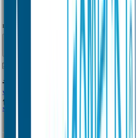
Laden...
Voor 12 uur besteld = zelfde dag verzonden!
Vragen?
+31(0)33-4615834
Naamstickers
Naamstickers Voordeelsets
Mini Naamstickers