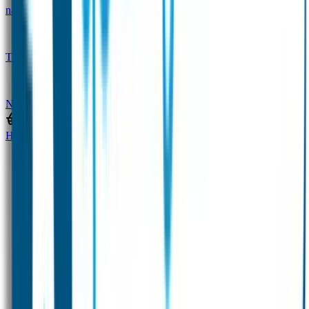
naam
Gepersonaliseerde kleurpotloden
Tassenhangers
Flessen Naambandje
SOS
Naambandje
STABILO producten
Home