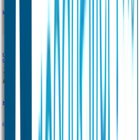
kledingstickers
Assortiment strijklabels voor kleding
Instrijklabels
Kledingstempel
Gepersonaliseerde schoenlabels
Kledingtag
Combivoordeel
Super Deals
Starterspakket
Kinderdagverblijfpakket
Schoolpakket
(Kraam)cadeaupakketten
Sportpakket