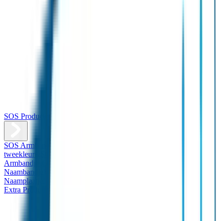
SOS Producten
SOS Armband
Smalle SOS Armband kind
SOS Armband kind –
tweekleurig
SOS Naambandje - Glow in the dark
Duopakket SOS
Armbandjes
Gepersonaliseerd Naambandje – Luxe
Design
Naambandje
Veiligheidshesjes
SOS
Naamplaatje
Hondenpenning
Reflectiestickers
SOS Naamplaatje
Extra Product