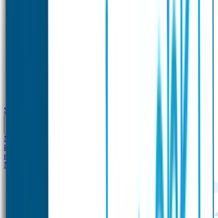
School
Naamstickers
Kleding merken
Veiligheidshesjes voor
kinderen
Schoolpakket XXL
Sportpakket
Broodtrommel en drinkfles
met naam
Gepersonaliseerde kleurpotloden
Tassenhangers
Flessen
Naambandje
SOS Naambandje
STABILO producten