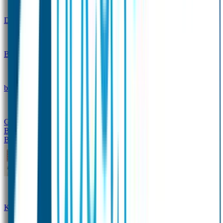
Design
Drinkfles met naam – Real World
Broodtrommel met naam – Real World
Ontwerp je eigen
broodtrommel
Ontwerp je eigen Drinkfles
Gepersonaliseerde Drinkfles
Vervangende onderdelen
Broodtrommel & Drinkfles
Baby & Peuter
Naamstickers
Kledinglabels
Kraamcadeau met naam
BIBS speen met naam