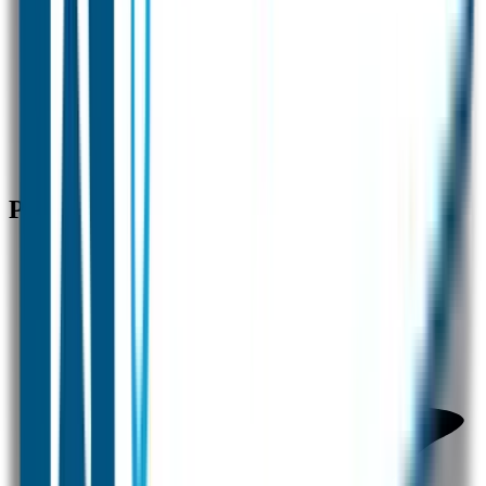
Nummer 1 in naamstickers
✓
Beste kwaliteit en service
✓
Snelle verzending
Producten