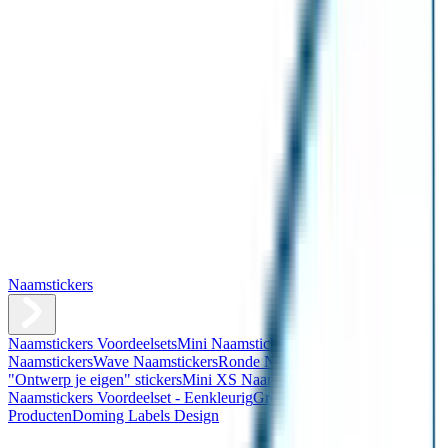
Naamstickers
Naamstickers Voordeelsets
Mini Naamstickers
Kleine
Naamstickers
Wave Naamstickers
Ronde Naamstickers
Assortiment
"Ontwerp je eigen" stickers
Mini XS Naamstickers
Kleine
Naamstickers Voordeelset - Eenkleurig
Grote Naamstickers
QR
Producten
Doming Labels Design