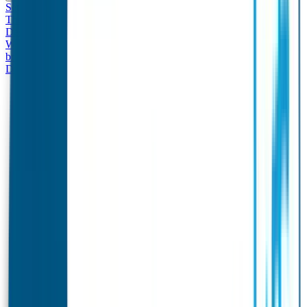
Set - Broodtrommel & Drinkfles
Drinkfles met naam
Thema
Broodtrommel met naam Thema
Drinkfles met naam
Design
Broodtrommel met naam Design
Drinkfles met naam – Real
World
Broodtrommel met naam – Real World
Ontwerp je eigen
broodtrommel
Ontwerp je eigen Drinkfles
Gepersonaliseerde
Drinkfles
Vervangende onderdelen Broodtrommel & Drinkfles