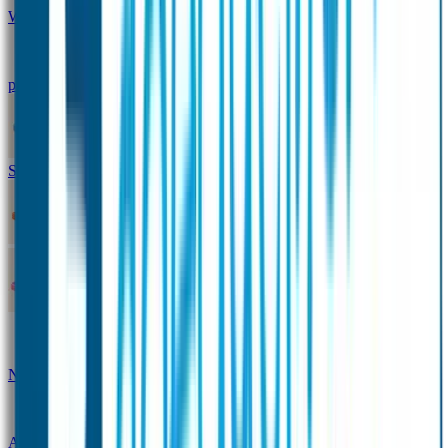
Winterpakket
Seniorenpakket
Alles-in-één-
pakket
Themapakket
TOPmodel-voordeelpakket
Duopakket SOS Armbandjes
SOS Producten
SOS Armband
Smalle SOS Armband kind
SOS Armband kind – tweekleurig
SOS
Naambandje - Glow in the dark
Duopakket SOS
Armbandjes
Gepersonaliseerd Naambandje – Luxe