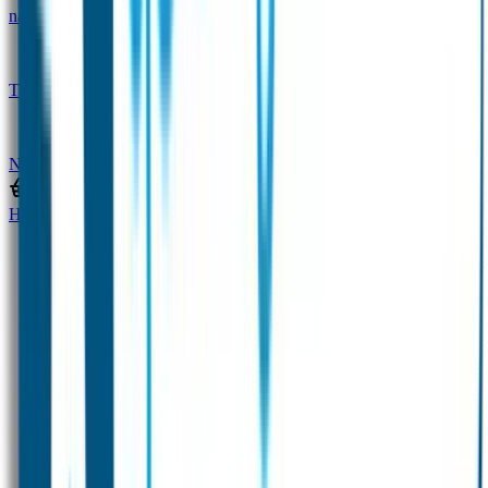
naam
Gepersonaliseerde kleurpotloden
Tassenhangers
Flessen Naambandje
SOS
Naambandje
STABILO producten
Home