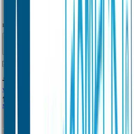
Laden...
Voor 12 uur besteld = zelfde dag verzonden!
Vragen?
+31(0)33-4615834
Naamstickers
Naamstickers Voordeelsets
Mini Naamstickers