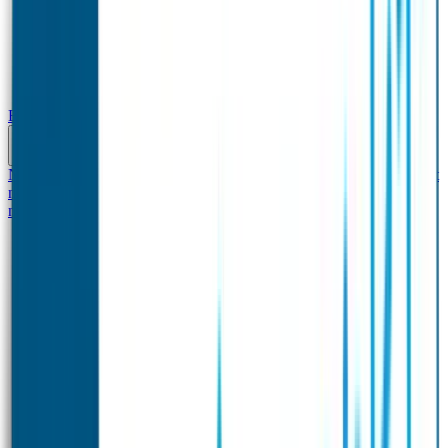
Baby & Peuter
Naamstickers
Kledinglabels
Kraamcadeau met naam
BIBS speen met
naam
Siliconen slabbetje met naam
Groeimeter met
naam
Deurstickers
Tassenhangers
Flessen Naambandje
Datum Labels