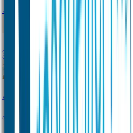
kledingstickers
Assortiment strijklabels voor kleding
Instrijklabels
Kledingstempel
Gepersonaliseerde schoenlabels
Kledingtag
Combivoordeel
Super Deals
Starterspakket
Kinderdagverblijfpakket
Schoolpakket
(Kraam)cadeaupakketten
Sportpakket