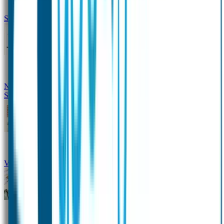
Siliconen slabbetje met naam
Groeimeter met naam
Deurstickers
Tassenhangers
Flessen
Naambandje
Datum Labels
School
Naamstickers
Kleding merken
Veiligheidshesjes voor kinderen
Schoolpakket XXL
Sportpakket
Broodtrommel en drinkfles met