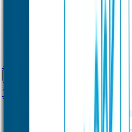
School
Naamstickers
Kleding merken
Veiligheidshesjes voor
kinderen
Schoolpakket XXL
Sportpakket
Broodtrommel en drinkfles
met naam
Gepersonaliseerde kleurpotloden
Tassenhangers
Flessen
Naambandje
SOS Naambandje
STABILO producten