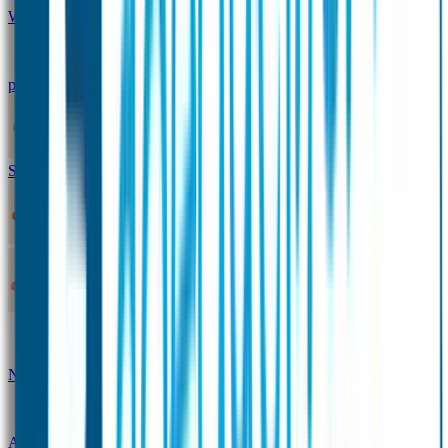
Winterpakket
Seniorenpakket
Alles-in-één-
pakket
Themapakket
TOPmodel-voordeelpakket
Duopakket SOS Armbandjes
SOS Producten
SOS Armband
Smalle SOS Armband kind
SOS Armband kind – tweekleurig
SOS
Naambandje - Glow in the dark
Duopakket SOS
Armbandjes
Gepersonaliseerd Naambandje – Luxe