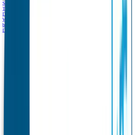
Set - Broodtrommel & Drinkfles
Drinkfles met naam
Thema
Broodtrommel met naam Thema
Drinkfles met naam
Design
Broodtrommel met naam Design
Drinkfles met naam – Real
World
Broodtrommel met naam – Real World
Ontwerp je eigen
broodtrommel
Ontwerp je eigen Drinkfles
Gepersonaliseerde
Drinkfles
Vervangende onderdelen Broodtrommel & Drinkfles