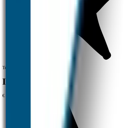
Tevredenheid gegarandeerd
Instrijklabels 5x
€ 1,00
1 Label