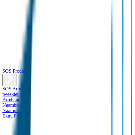
SOS Producten
SOS Armband
Smalle SOS Armband kind
SOS Armband kind –
tweekleurig
SOS Naambandje - Glow in the dark
Duopakket SOS
Armbandjes
Gepersonaliseerd Naambandje – Luxe
Design
Naambandje
Veiligheidshesjes
SOS
Naamplaatje
Hondenpenning
Reflectiestickers
SOS Naamplaatje
Extra Product