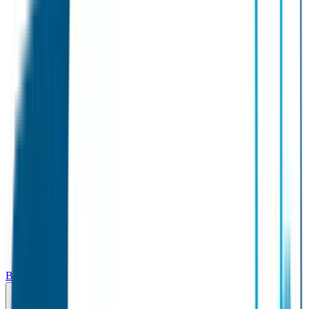
Broodtrommel & Fles