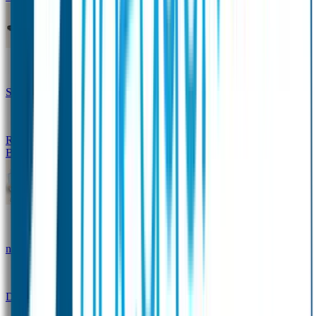
Design Naambandje
Veiligheidshesjes
SOS Naamplaatje
Hondenpenning
Reflectiestickers
SOS Naamplaatje Extra Product
Broodtrommel & Fles
Set - Broodtrommel & Drinkfles
Drinkfles met
naam Thema
Broodtrommel met naam Thema
Drinkfles met naam Design
Broodtrommel met naam