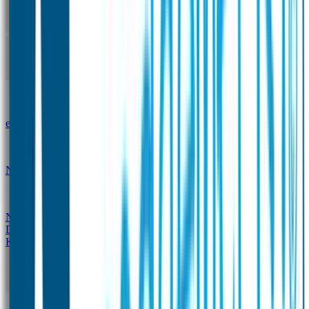
Kleine Naamstickers
Wave Naamstickers
Ronde Naamstickers
Assortiment "Ontwerp je
eigen" stickers
Mini XS Naamstickers
Kleine
Naamstickers Voordeelset - Eenkleurig
Grote
Naamstickers
QR Producten
Doming Labels
Design
Kleding Merken
Kledingsticker voordeelsets
Assortiment