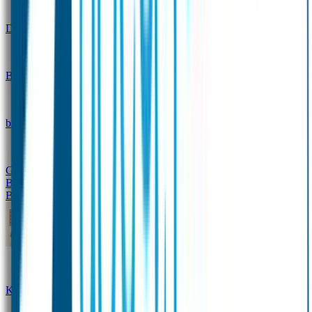
Design
Drinkfles met naam – Real World
Broodtrommel met naam – Real World
Ontwerp je eigen
broodtrommel
Ontwerp je eigen Drinkfles
Gepersonaliseerde Drinkfles
Vervangende onderdelen
Broodtrommel & Drinkfles
Baby & Peuter
Naamstickers
Kledinglabels
Kraamcadeau met naam
BIBS speen met naam