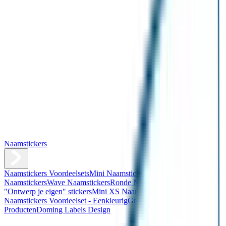
Naamstickers
Naamstickers Voordeelsets
Mini Naamstickers
Kleine
Naamstickers
Wave Naamstickers
Ronde Naamstickers
Assortiment
"Ontwerp je eigen" stickers
Mini XS Naamstickers
Kleine
Naamstickers Voordeelset - Eenkleurig
Grote Naamstickers
QR
Producten
Doming Labels Design