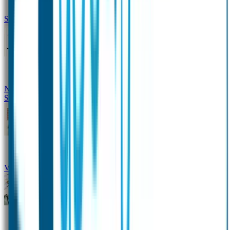
Siliconen slabbetje met naam
Groeimeter met naam
Deurstickers
Tassenhangers
Flessen
Naambandje
Datum Labels
School
Naamstickers
Kleding merken
Veiligheidshesjes voor kinderen
Schoolpakket XXL
Sportpakket
Broodtrommel en drinkfles met