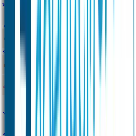
Winterpakket
Seniorenpakket
Alles-in-één-
pakket
Themapakket
TOPmodel-voordeelpakket
Duopakket SOS Armbandjes
SOS Producten
SOS Armband
Smalle SOS Armband kind
SOS Armband kind – tweekleurig
SOS
Naambandje - Glow in the dark
Duopakket SOS
Armbandjes
Gepersonaliseerd Naambandje – Luxe