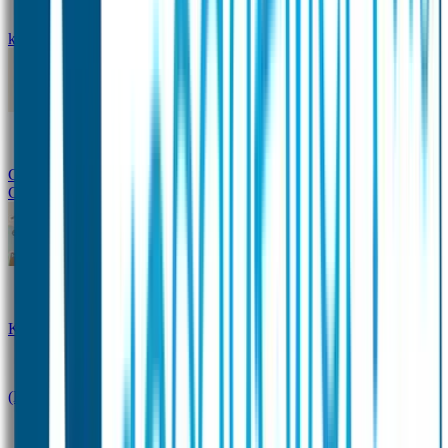
kledingstickers
Assortiment strijklabels voor kleding
Instrijklabels
Kledingstempel
Gepersonaliseerde schoenlabels
Kledingtag
Combivoordeel
Super Deals
Starterspakket
Kinderdagverblijfpakket
Schoolpakket
(Kraam)cadeaupakketten
Sportpakket