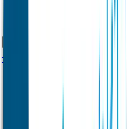
Baby & Peuter
Naamstickers
Kledinglabels
Kraamcadeau met naam
BIBS speen met
naam
Siliconen slabbetje met naam
Groeimeter met
naam
Deurstickers
Tassenhangers
Flessen Naambandje
Datum Labels