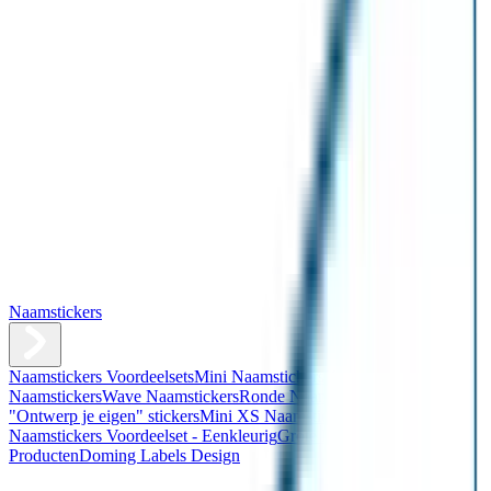
Naamstickers
Naamstickers Voordeelsets
Mini Naamstickers
Kleine
Naamstickers
Wave Naamstickers
Ronde Naamstickers
Assortiment
"Ontwerp je eigen" stickers
Mini XS Naamstickers
Kleine
Naamstickers Voordeelset - Eenkleurig
Grote Naamstickers
QR
Producten
Doming Labels Design