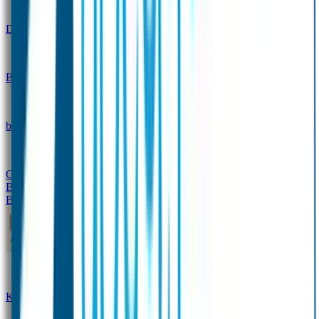
Design
Drinkfles met naam – Real World
Broodtrommel met naam – Real World
Ontwerp je eigen
broodtrommel
Ontwerp je eigen Drinkfles
Gepersonaliseerde Drinkfles
Vervangende onderdelen
Broodtrommel & Drinkfles
Baby & Peuter
Naamstickers
Kledinglabels
Kraamcadeau met naam
BIBS speen met naam