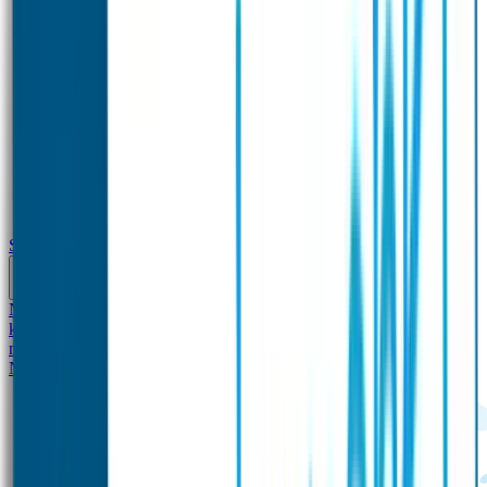
School
Naamstickers
Kleding merken
Veiligheidshesjes voor
kinderen
Schoolpakket XXL
Sportpakket
Broodtrommel en drinkfles
met naam
Gepersonaliseerde kleurpotloden
Tassenhangers
Flessen
Naambandje
SOS Naambandje
STABILO producten