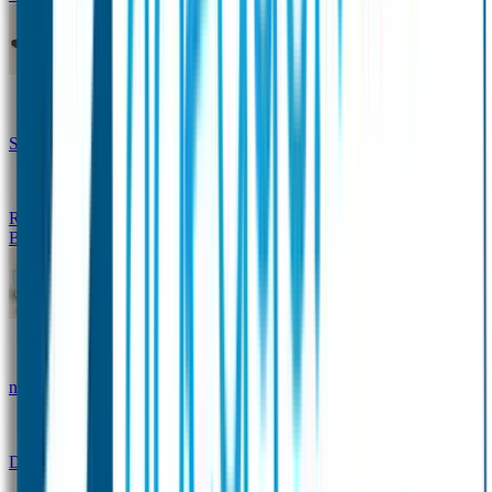
Design Naambandje
Veiligheidshesjes
SOS Naamplaatje
Hondenpenning
Reflectiestickers
SOS Naamplaatje Extra Product
Broodtrommel & Fles
Set - Broodtrommel & Drinkfles
Drinkfles met
naam Thema
Broodtrommel met naam Thema
Drinkfles met naam Design
Broodtrommel met naam