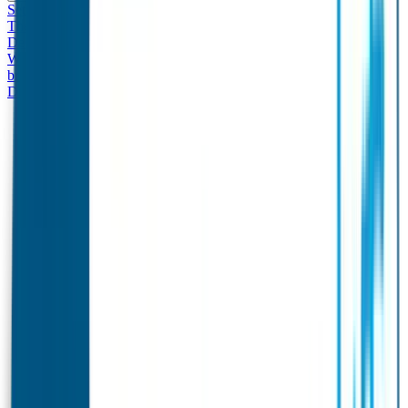
Set - Broodtrommel & Drinkfles
Drinkfles met naam
Thema
Broodtrommel met naam Thema
Drinkfles met naam
Design
Broodtrommel met naam Design
Drinkfles met naam – Real
World
Broodtrommel met naam – Real World
Ontwerp je eigen
broodtrommel
Ontwerp je eigen Drinkfles
Gepersonaliseerde
Drinkfles
Vervangende onderdelen Broodtrommel & Drinkfles