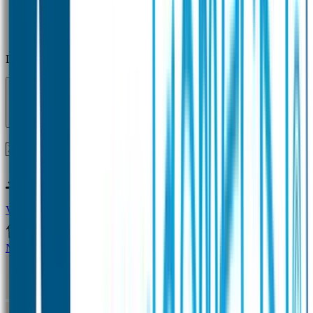
Laden...
Voor 12 uur besteld = zelfde dag verzonden!
Vragen?
+31(0)33-4615834
Naamstickers
Naamstickers Voordeelsets
Mini Naamstickers