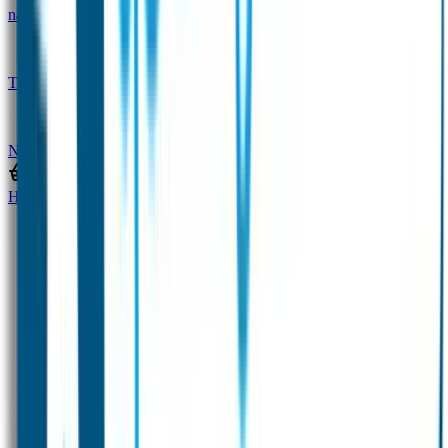
naam
Gepersonaliseerde kleurpotloden
Tassenhangers
Flessen Naambandje
SOS
Naambandje
STABILO producten
Home