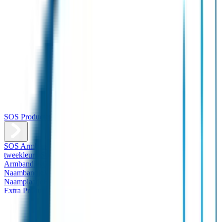
SOS Producten
SOS Armband
Smalle SOS Armband kind
SOS Armband kind –
tweekleurig
SOS Naambandje - Glow in the dark
Duopakket SOS
Armbandjes
Gepersonaliseerd Naambandje – Luxe
Design
Naambandje
Veiligheidshesjes
SOS
Naamplaatje
Hondenpenning
Reflectiestickers
SOS Naamplaatje
Extra Product