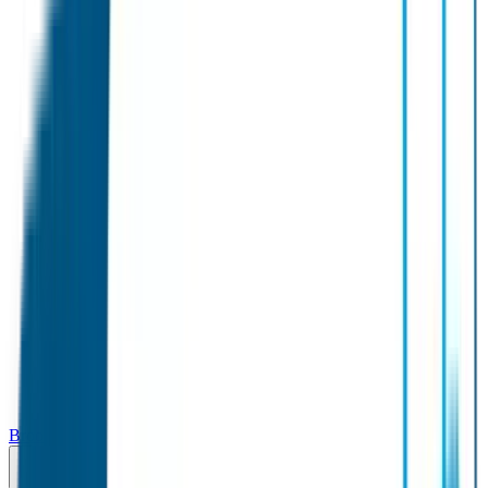
Broodtrommel & Fles