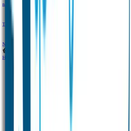
naam
Gepersonaliseerde kleurpotloden
Tassenhangers
Flessen Naambandje
SOS
Naambandje
STABILO producten
Home