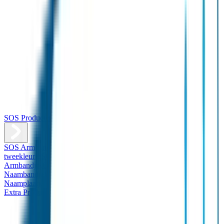
SOS Producten
SOS Armband
Smalle SOS Armband kind
SOS Armband kind –
tweekleurig
SOS Naambandje - Glow in the dark
Duopakket SOS
Armbandjes
Gepersonaliseerd Naambandje – Luxe
Design
Naambandje
Veiligheidshesjes
SOS
Naamplaatje
Hondenpenning
Reflectiestickers
SOS Naamplaatje
Extra Product