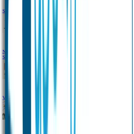
Siliconen slabbetje met naam
Groeimeter met naam
Deurstickers
Tassenhangers
Flessen
Naambandje
Datum Labels
School
Naamstickers
Kleding merken
Veiligheidshesjes voor kinderen
Schoolpakket XXL
Sportpakket
Broodtrommel en drinkfles met