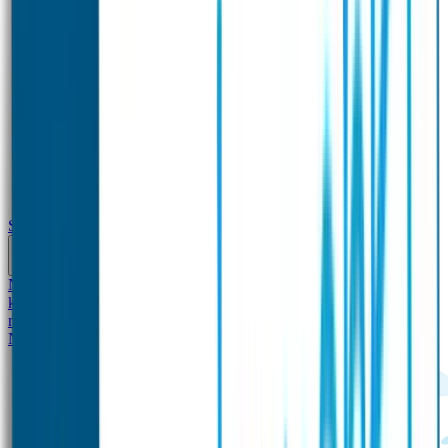
School
Naamstickers
Kleding merken
Veiligheidshesjes voor
kinderen
Schoolpakket XXL
Sportpakket
Broodtrommel en drinkfles
met naam
Gepersonaliseerde kleurpotloden
Tassenhangers
Flessen
Naambandje
SOS Naambandje
STABILO producten