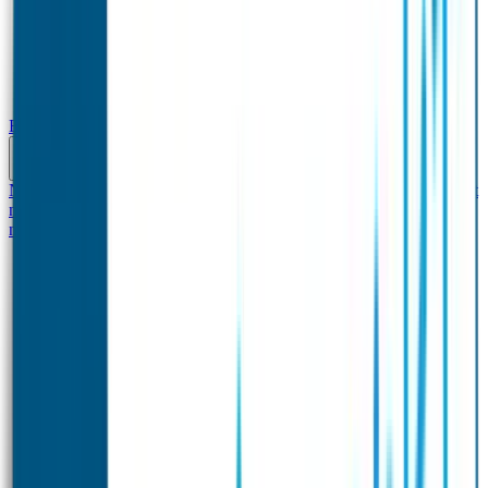
Baby & Peuter
Naamstickers
Kledinglabels
Kraamcadeau met naam
BIBS speen met
naam
Siliconen slabbetje met naam
Groeimeter met
naam
Deurstickers
Tassenhangers
Flessen Naambandje
Datum Labels