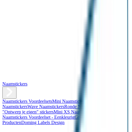
Naamstickers
Naamstickers Voordeelsets
Mini Naamstickers
Kleine
Naamstickers
Wave Naamstickers
Ronde Naamstickers
Assortiment
"Ontwerp je eigen" stickers
Mini XS Naamstickers
Kleine
Naamstickers Voordeelset - Eenkleurig
Grote Naamstickers
QR
Producten
Doming Labels Design