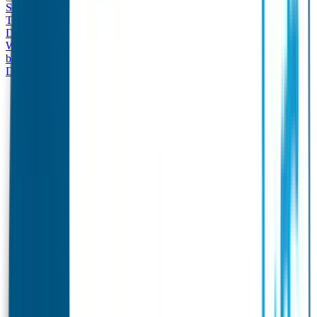
Set - Broodtrommel & Drinkfles
Drinkfles met naam
Thema
Broodtrommel met naam Thema
Drinkfles met naam
Design
Broodtrommel met naam Design
Drinkfles met naam – Real
World
Broodtrommel met naam – Real World
Ontwerp je eigen
broodtrommel
Ontwerp je eigen Drinkfles
Gepersonaliseerde
Drinkfles
Vervangende onderdelen Broodtrommel & Drinkfles