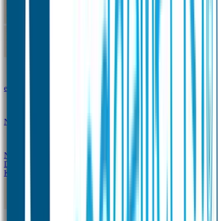
Kleine Naamstickers
Wave Naamstickers
Ronde Naamstickers
Assortiment "Ontwerp je
eigen" stickers
Mini XS Naamstickers
Kleine
Naamstickers Voordeelset - Eenkleurig
Grote
Naamstickers
QR Producten
Doming Labels
Design
Kleding Merken
Kledingsticker voordeelsets
Assortiment