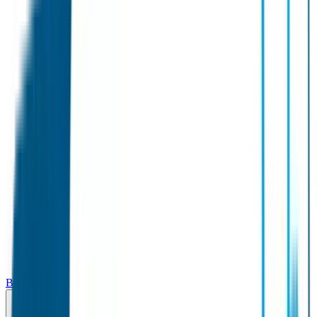
Broodtrommel & Fles