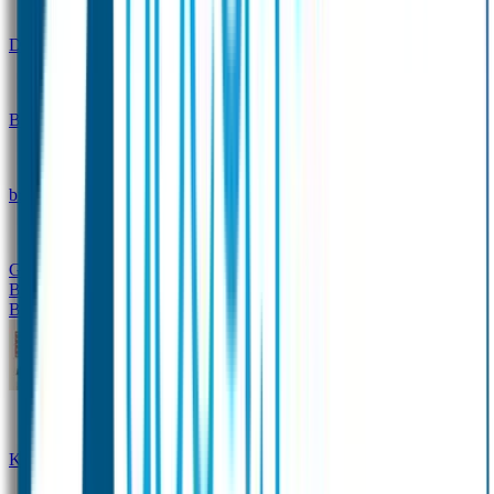
Design
Drinkfles met naam – Real World
Broodtrommel met naam – Real World
Ontwerp je eigen
broodtrommel
Ontwerp je eigen Drinkfles
Gepersonaliseerde Drinkfles
Vervangende onderdelen
Broodtrommel & Drinkfles
Baby & Peuter
Naamstickers
Kledinglabels
Kraamcadeau met naam
BIBS speen met naam