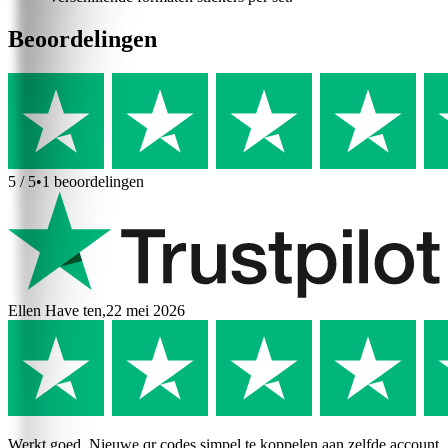
Beoordelingen
5
/ 5
•
1
beoordelingen
Ellen Have ten
,
22 mei 2026
Werkt goed. Nieuwe qr codes simpel te koppelen aan zelfde account