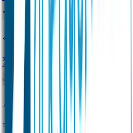
Design Naambandje
Veiligheidshesjes
SOS Naamplaatje
Hondenpenning
Reflectiestickers
SOS Naamplaatje Extra Product
Broodtrommel & Fles
Set - Broodtrommel & Drinkfles
Drinkfles met
naam Thema
Broodtrommel met naam Thema
Drinkfles met naam Design
Broodtrommel met naam