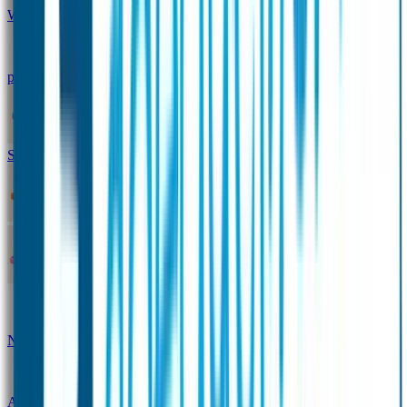
Winterpakket
Seniorenpakket
Alles-in-één-
pakket
Themapakket
TOPmodel-voordeelpakket
Duopakket SOS Armbandjes
SOS Producten
SOS Armband
Smalle SOS Armband kind
SOS Armband kind – tweekleurig
SOS
Naambandje - Glow in the dark
Duopakket SOS
Armbandjes
Gepersonaliseerd Naambandje – Luxe