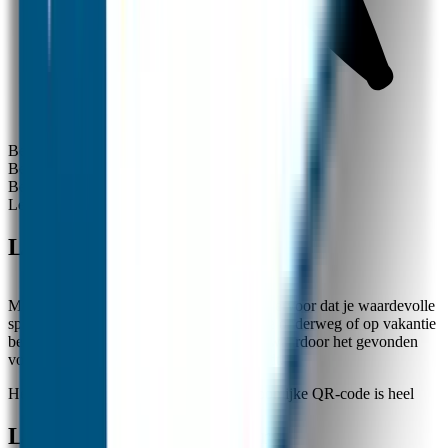
Tevredenheid gegarandeerd
Beschrijving
Beschrijving
Beoordelingen
Levering
Lost & Found QR-stickers
Met de Lost & Found QR-stickers zorg je ervoor dat je waardevolle
spullen weer thuiskomen, zelfs wanneer je onderweg of op vakantie
bent. Je hebt direct contact met de vinder waardoor het gevonden
voorwerp weer snel de weg naar huis vindt.
Het activeren en claimen van jouw persoonlijke QR-code is heel
eenvoudig: je scant jouw QR-code (per set) met de camera van je
mobiele telefoon en voert je mailadres in, in het daarvoor bestemde
Lost & Found QR-stickers
venster dat opent. Klaar!