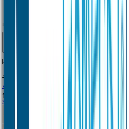
Laden...
Voor 12 uur besteld = zelfde dag verzonden!
Vragen?
+31(0)33-4615834
Naamstickers
Naamstickers Voordeelsets
Mini Naamstickers