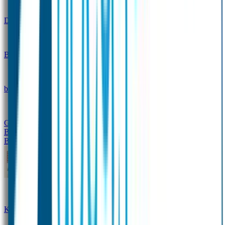
Design
Drinkfles met naam – Real World
Broodtrommel met naam – Real World
Ontwerp je eigen
broodtrommel
Ontwerp je eigen Drinkfles
Gepersonaliseerde Drinkfles
Vervangende onderdelen
Broodtrommel & Drinkfles
Baby & Peuter
Naamstickers
Kledinglabels
Kraamcadeau met naam
BIBS speen met naam