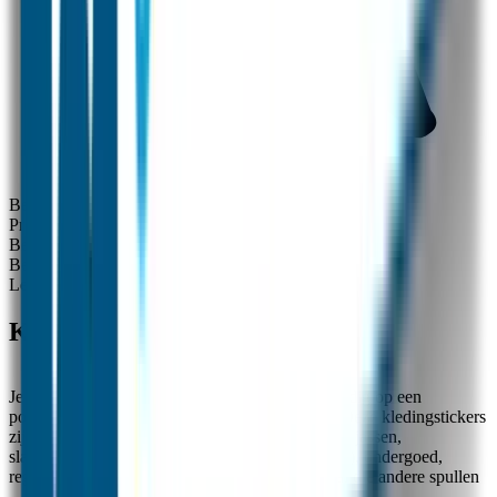
Brievenbus levering
Beschrijving
Productinformatie
Beschrijving
Beoordelingen
Levering
Kledingstickers - Eenkleurig
Je plakt deze eenkleurige kledingstickers eenvoudig op een
polyester (was)label in bijvoorbeeld je kleding. Deze kledingstickers
zijn zeer geschikt voor bijvoorbeeld gymkleding, jassen,
slaapzakken, luizencapes, ski-kleding (incl. helm), ondergoed,
regenkleding + regenlaarzen, zwemkleding en al die andere spullen
die gemakkelijk kwijt of verwisseld raken!