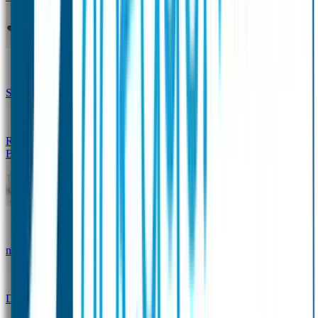
Design Naambandje
Veiligheidshesjes
SOS Naamplaatje
Hondenpenning
Reflectiestickers
SOS Naamplaatje Extra Product
Broodtrommel & Fles
Set - Broodtrommel & Drinkfles
Drinkfles met
naam Thema
Broodtrommel met naam Thema
Drinkfles met naam Design
Broodtrommel met naam