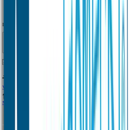
Laden...
Voor 12 uur besteld = zelfde dag verzonden!
Vragen?
+31(0)33-4615834
Naamstickers
Naamstickers Voordeelsets
Mini Naamstickers