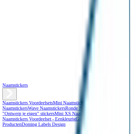
Naamstickers
Naamstickers Voordeelsets
Mini Naamstickers
Kleine
Naamstickers
Wave Naamstickers
Ronde Naamstickers
Assortiment
"Ontwerp je eigen" stickers
Mini XS Naamstickers
Kleine
Naamstickers Voordeelset - Eenkleurig
Grote Naamstickers
QR
Producten
Doming Labels Design