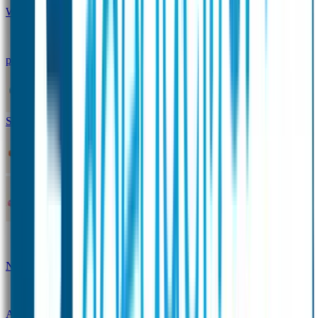
Winterpakket
Seniorenpakket
Alles-in-één-
pakket
Themapakket
TOPmodel-voordeelpakket
Duopakket SOS Armbandjes
SOS Producten
SOS Armband
Smalle SOS Armband kind
SOS Armband kind – tweekleurig
SOS
Naambandje - Glow in the dark
Duopakket SOS
Armbandjes
Gepersonaliseerd Naambandje – Luxe