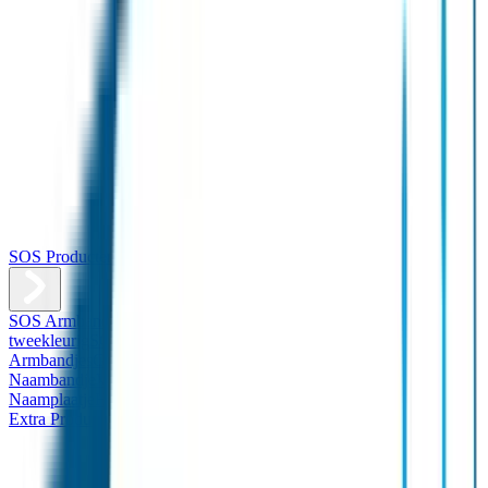
SOS Producten
SOS Armband
Smalle SOS Armband kind
SOS Armband kind –
tweekleurig
SOS Naambandje - Glow in the dark
Duopakket SOS
Armbandjes
Gepersonaliseerd Naambandje – Luxe
Design
Naambandje
Veiligheidshesjes
SOS
Naamplaatje
Hondenpenning
Reflectiestickers
SOS Naamplaatje
Extra Product