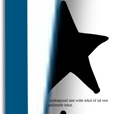
wasmachine ingaat en de kleding niet te wassen op meer dan 40
graden.
Bekijk eventueel de
instructie video
voor het gebruik van deze
kledingstickers.
Wanneer je liever labels instrijkt, bekijk dan eens onze
strijklabels
.
Moet je een hele stapel kleding voorzien van naam? Dan is onze
naamstempel
voor kleding een echte aanrader!
Kies uit een gekleurde ondergrond met witte tekst of uit een
witte ondergrond met gekleurde tekst.