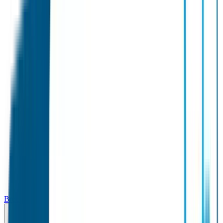
Broodtrommel & Fles