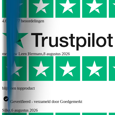
4.6
/ 5
•
477
beoordelingen
mevrouw Leen Hermans
,
8 augustus 2026
blijft een topproduct
Geverifieerd - verzameld door Goedgemerkt
Silke
,
6 augustus 2026