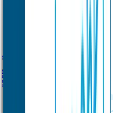
School
Naamstickers
Kleding merken
Veiligheidshesjes voor
kinderen
Schoolpakket XXL
Sportpakket
Broodtrommel en drinkfles
met naam
Gepersonaliseerde kleurpotloden
Tassenhangers
Flessen
Naambandje
SOS Naambandje
STABILO producten