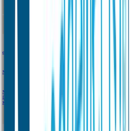
Kleine Naamstickers
Wave Naamstickers
Ronde Naamstickers
Assortiment "Ontwerp je
eigen" stickers
Mini XS Naamstickers
Kleine
Naamstickers Voordeelset - Eenkleurig
Grote
Naamstickers
QR Producten
Doming Labels
Design
Kleding Merken
Kledingsticker voordeelsets
Assortiment