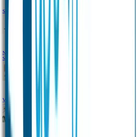
Siliconen slabbetje met naam
Groeimeter met naam
Deurstickers
Tassenhangers
Flessen
Naambandje
Datum Labels
School
Naamstickers
Kleding merken
Veiligheidshesjes voor kinderen
Schoolpakket XXL
Sportpakket
Broodtrommel en drinkfles met