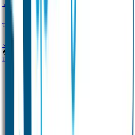
naam
Gepersonaliseerde kleurpotloden
Tassenhangers
Flessen Naambandje
SOS
Naambandje
STABILO producten
Home