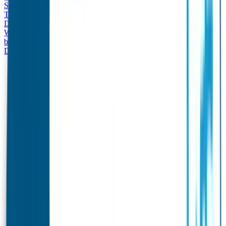
Set - Broodtrommel & Drinkfles
Drinkfles met naam
Thema
Broodtrommel met naam Thema
Drinkfles met naam
Design
Broodtrommel met naam Design
Drinkfles met naam – Real
World
Broodtrommel met naam – Real World
Ontwerp je eigen
broodtrommel
Ontwerp je eigen Drinkfles
Gepersonaliseerde
Drinkfles
Vervangende onderdelen Broodtrommel & Drinkfles