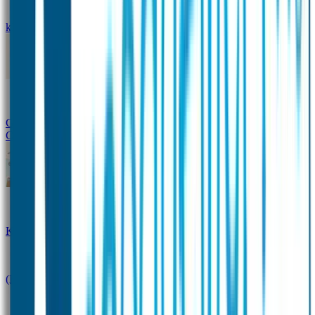
kledingstickers
Assortiment strijklabels voor kleding
Instrijklabels
Kledingstempel
Gepersonaliseerde schoenlabels
Kledingtag
Combivoordeel
Super Deals
Starterspakket
Kinderdagverblijfpakket
Schoolpakket
(Kraam)cadeaupakketten
Sportpakket