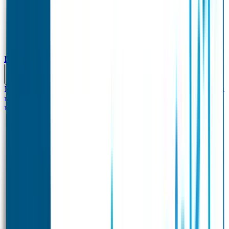
Baby & Peuter
Naamstickers
Kledinglabels
Kraamcadeau met naam
BIBS speen met
naam
Siliconen slabbetje met naam
Groeimeter met
naam
Deurstickers
Tassenhangers
Flessen Naambandje
Datum Labels