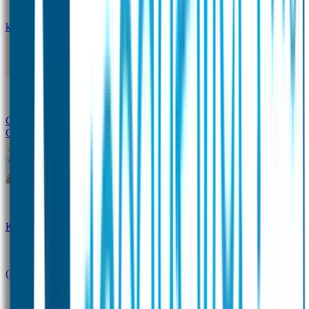
kledingstickers
Assortiment strijklabels voor kleding
Instrijklabels
Kledingstempel
Gepersonaliseerde schoenlabels
Kledingtag
Combivoordeel
Super Deals
Starterspakket
Kinderdagverblijfpakket
Schoolpakket
(Kraam)cadeaupakketten
Sportpakket