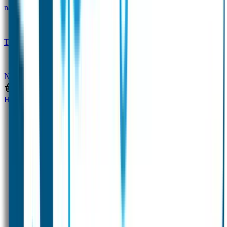
naam
Gepersonaliseerde kleurpotloden
Tassenhangers
Flessen Naambandje
SOS
Naambandje
STABILO producten
Home