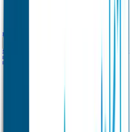
Baby & Peuter
Naamstickers
Kledinglabels
Kraamcadeau met naam
BIBS speen met
naam
Siliconen slabbetje met naam
Groeimeter met
naam
Deurstickers
Tassenhangers
Flessen Naambandje
Datum Labels