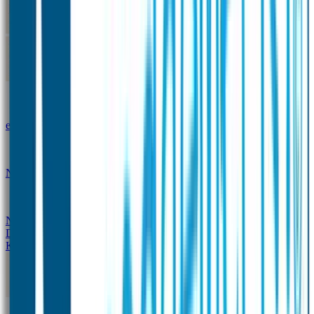
Kleine Naamstickers
Wave Naamstickers
Ronde Naamstickers
Assortiment "Ontwerp je
eigen" stickers
Mini XS Naamstickers
Kleine
Naamstickers Voordeelset - Eenkleurig
Grote
Naamstickers
QR Producten
Doming Labels
Design
Kleding Merken
Kledingsticker voordeelsets
Assortiment