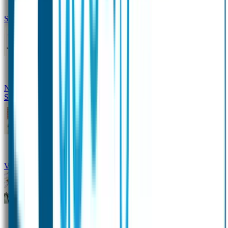
Siliconen slabbetje met naam
Groeimeter met naam
Deurstickers
Tassenhangers
Flessen
Naambandje
Datum Labels
School
Naamstickers
Kleding merken
Veiligheidshesjes voor kinderen
Schoolpakket XXL
Sportpakket
Broodtrommel en drinkfles met