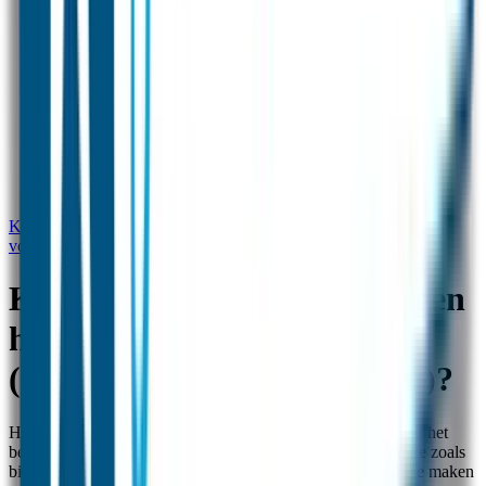
Kunnen de naamstickers tegen hoge temperaturen (bijvoorbeeld
voor uitkoken)?
Kunnen de naamstickers tegen
hoge temperaturen
(bijvoorbeeld voor uitkoken)?
Hoewel de naamstickers van Goedgemerkt zijn gemaakt van het
beste labelmateriaal zijn deze niet bestand tegen extreme hitte zoals
bij uitkoken of in de sterilisator. Wij raden aan dan gebruik te maken