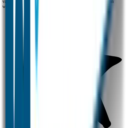
van ons Flessen Naambandje welke ook gepersonaliseerd kan
worden met de naam van je kindje.