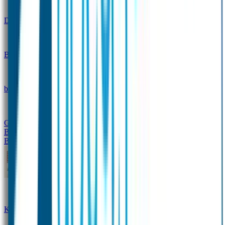
Design
Drinkfles met naam – Real World
Broodtrommel met naam – Real World
Ontwerp je eigen
broodtrommel
Ontwerp je eigen Drinkfles
Gepersonaliseerde Drinkfles
Vervangende onderdelen
Broodtrommel & Drinkfles
Baby & Peuter
Naamstickers
Kledinglabels
Kraamcadeau met naam
BIBS speen met naam