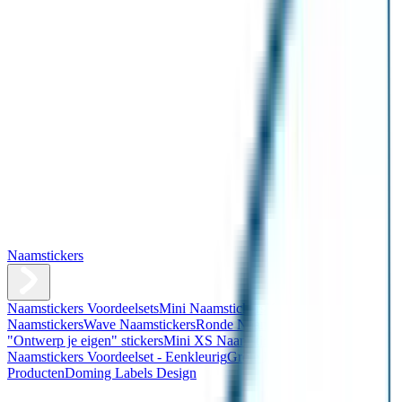
Naamstickers
Naamstickers Voordeelsets
Mini Naamstickers
Kleine
Naamstickers
Wave Naamstickers
Ronde Naamstickers
Assortiment
"Ontwerp je eigen" stickers
Mini XS Naamstickers
Kleine
Naamstickers Voordeelset - Eenkleurig
Grote Naamstickers
QR
Producten
Doming Labels Design