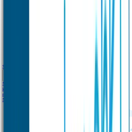
School
Naamstickers
Kleding merken
Veiligheidshesjes voor
kinderen
Schoolpakket XXL
Sportpakket
Broodtrommel en drinkfles
met naam
Gepersonaliseerde kleurpotloden
Tassenhangers
Flessen
Naambandje
SOS Naambandje
STABILO producten