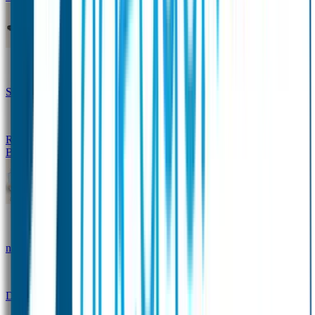
Design Naambandje
Veiligheidshesjes
SOS Naamplaatje
Hondenpenning
Reflectiestickers
SOS Naamplaatje Extra Product
Broodtrommel & Fles
Set - Broodtrommel & Drinkfles
Drinkfles met
naam Thema
Broodtrommel met naam Thema
Drinkfles met naam Design
Broodtrommel met naam