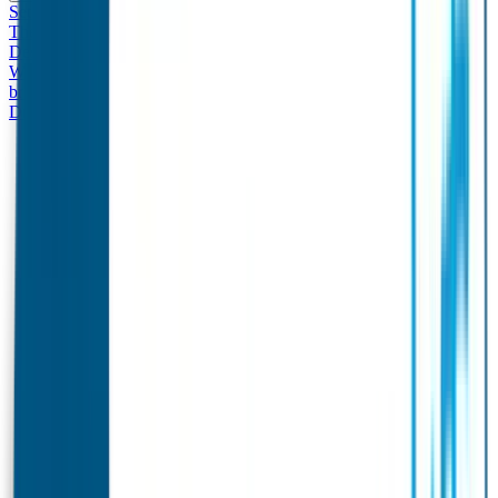
Set - Broodtrommel & Drinkfles
Drinkfles met naam
Thema
Broodtrommel met naam Thema
Drinkfles met naam
Design
Broodtrommel met naam Design
Drinkfles met naam – Real
World
Broodtrommel met naam – Real World
Ontwerp je eigen
broodtrommel
Ontwerp je eigen Drinkfles
Gepersonaliseerde
Drinkfles
Vervangende onderdelen Broodtrommel & Drinkfles