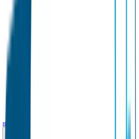
Broodtrommel & Fles