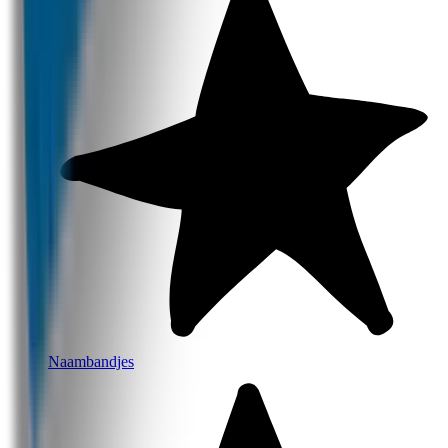
Naambandjes