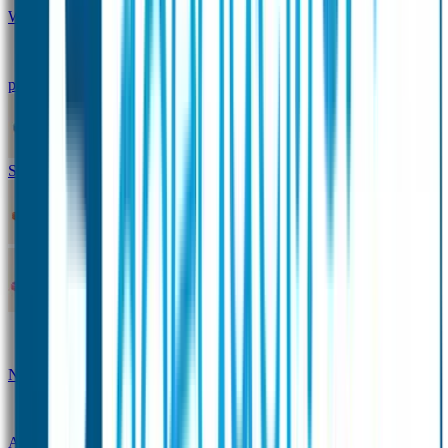
Winterpakket
Seniorenpakket
Alles-in-één-
pakket
Themapakket
TOPmodel-voordeelpakket
Duopakket SOS Armbandjes
SOS Producten
SOS Armband
Smalle SOS Armband kind
SOS Armband kind – tweekleurig
SOS
Naambandje - Glow in the dark
Duopakket SOS
Armbandjes
Gepersonaliseerd Naambandje – Luxe