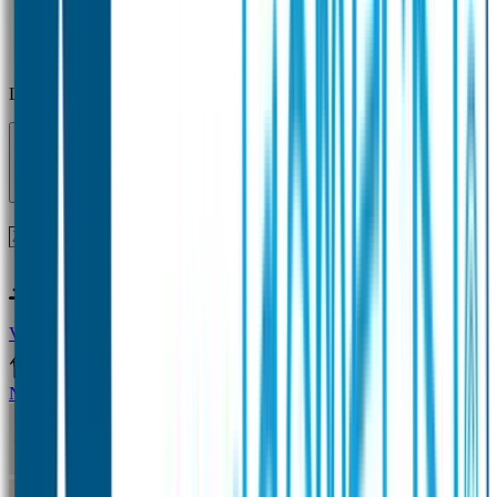
Laden...
Voor 12 uur besteld = zelfde dag verzonden!
Vragen?
+31(0)33-4615834
Naamstickers
Naamstickers Voordeelsets
Mini Naamstickers