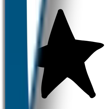
Naamstickers
Strijklabels