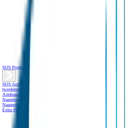
SOS Producten
SOS Armband
Smalle SOS Armband kind
SOS Armband kind –
tweekleurig
SOS Naambandje - Glow in the dark
Duopakket SOS
Armbandjes
Gepersonaliseerd Naambandje – Luxe
Design
Naambandje
Veiligheidshesjes
SOS
Naamplaatje
Hondenpenning
Reflectiestickers
SOS Naamplaatje
Extra Product