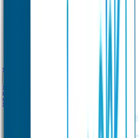
School
Naamstickers
Kleding merken
Veiligheidshesjes voor
kinderen
Schoolpakket XXL
Sportpakket
Broodtrommel en drinkfles
met naam
Gepersonaliseerde kleurpotloden
Tassenhangers
Flessen
Naambandje
SOS Naambandje
STABILO producten