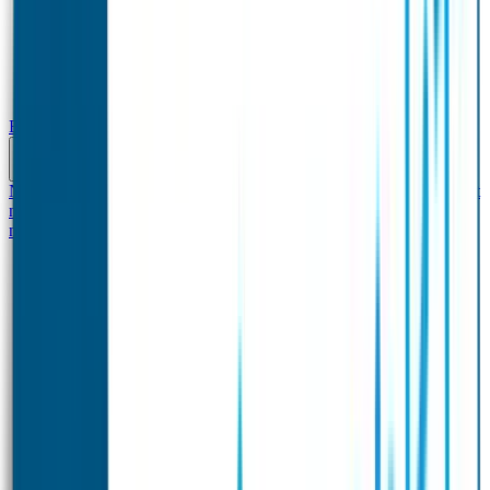
Baby & Peuter
Naamstickers
Kledinglabels
Kraamcadeau met naam
BIBS speen met
naam
Siliconen slabbetje met naam
Groeimeter met
naam
Deurstickers
Tassenhangers
Flessen Naambandje
Datum Labels