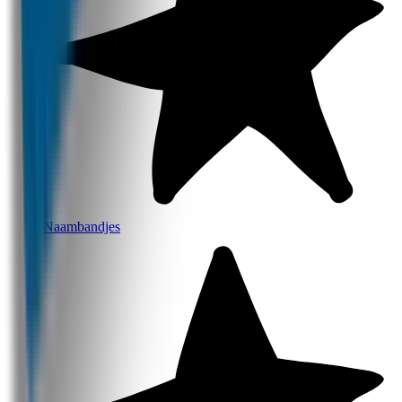
Naambandjes