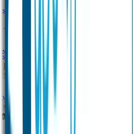
Siliconen slabbetje met naam
Groeimeter met naam
Deurstickers
Tassenhangers
Flessen
Naambandje
Datum Labels
School
Naamstickers
Kleding merken
Veiligheidshesjes voor kinderen
Schoolpakket XXL
Sportpakket
Broodtrommel en drinkfles met