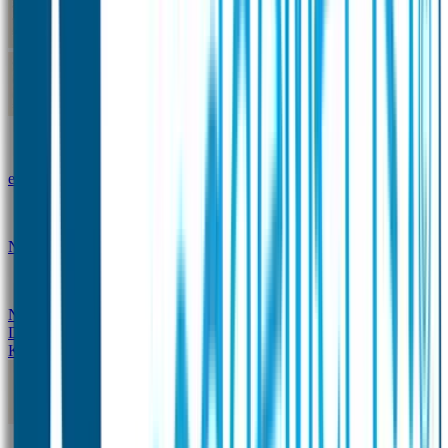
Kleine Naamstickers
Wave Naamstickers
Ronde Naamstickers
Assortiment "Ontwerp je
eigen" stickers
Mini XS Naamstickers
Kleine
Naamstickers Voordeelset - Eenkleurig
Grote
Naamstickers
QR Producten
Doming Labels
Design
Kleding Merken
Kledingsticker voordeelsets
Assortiment