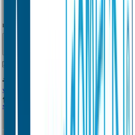
Laden...
Voor 12 uur besteld = zelfde dag verzonden!
Vragen?
+31(0)33-4615834
Naamstickers
Naamstickers Voordeelsets
Mini Naamstickers