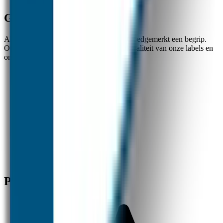
Goedgemerkt
Al ruim 20 jaar zijn de naamlabels van Goedgemerkt een begrip.
Ouders zijn zeer te spreken over de topkwaliteit van onze labels en
onze uitstekende klantenservice.
✓
Nummer 1 in naamstickers
✓
Beste kwaliteit en service
✓
Snelle verzending
Producten