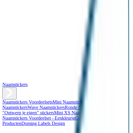
Naamstickers
Naamstickers Voordeelsets
Mini Naamstickers
Kleine
Naamstickers
Wave Naamstickers
Ronde Naamstickers
Assortiment
"Ontwerp je eigen" stickers
Mini XS Naamstickers
Kleine
Naamstickers Voordeelset - Eenkleurig
Grote Naamstickers
QR
Producten
Doming Labels Design