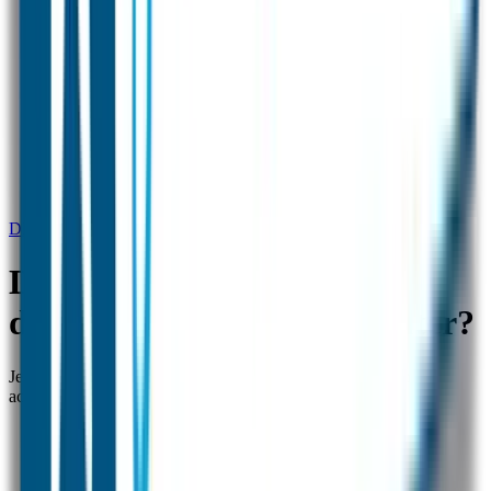
DEURSTICKERS - Laten deurstickers lijmresten achter?
DEURSTICKERS - Laten
deurstickers lijmresten achter?
Je kunt de deursticker verwijderen zonder dat er lijmresten
achterblijven.