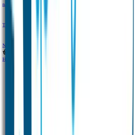
naam
Gepersonaliseerde kleurpotloden
Tassenhangers
Flessen Naambandje
SOS
Naambandje
STABILO producten
Home