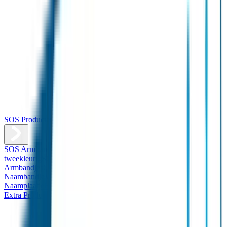
SOS Producten
SOS Armband
Smalle SOS Armband kind
SOS Armband kind –
tweekleurig
SOS Naambandje - Glow in the dark
Duopakket SOS
Armbandjes
Gepersonaliseerd Naambandje – Luxe
Design
Naambandje
Veiligheidshesjes
SOS
Naamplaatje
Hondenpenning
Reflectiestickers
SOS Naamplaatje
Extra Product