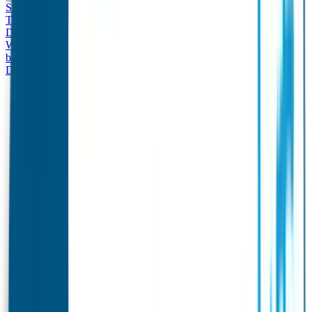
Set - Broodtrommel & Drinkfles
Drinkfles met naam
Thema
Broodtrommel met naam Thema
Drinkfles met naam
Design
Broodtrommel met naam Design
Drinkfles met naam – Real
World
Broodtrommel met naam – Real World
Ontwerp je eigen
broodtrommel
Ontwerp je eigen Drinkfles
Gepersonaliseerde
Drinkfles
Vervangende onderdelen Broodtrommel & Drinkfles