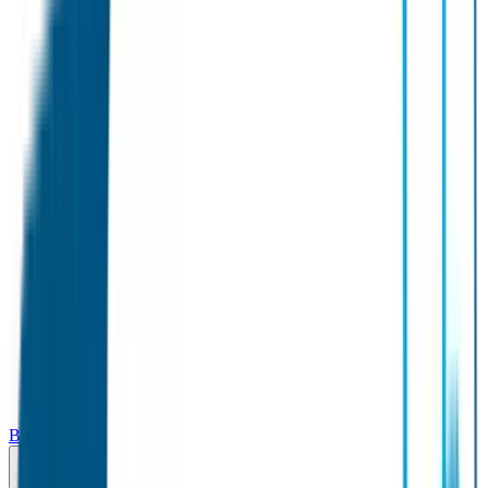
Broodtrommel & Fles