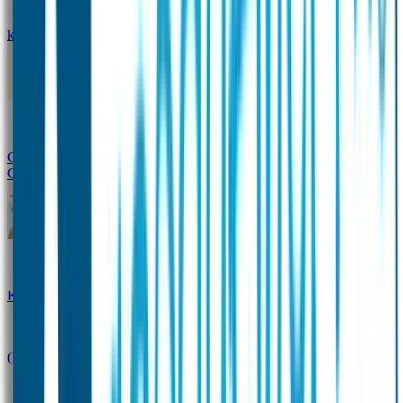
kledingstickers
Assortiment strijklabels voor kleding
Instrijklabels
Kledingstempel
Gepersonaliseerde schoenlabels
Kledingtag
Combivoordeel
Super Deals
Starterspakket
Kinderdagverblijfpakket
Schoolpakket
(Kraam)cadeaupakketten
Sportpakket