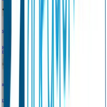
Design Naambandje
Veiligheidshesjes
SOS Naamplaatje
Hondenpenning
Reflectiestickers
SOS Naamplaatje Extra Product
Broodtrommel & Fles
Set - Broodtrommel & Drinkfles
Drinkfles met
naam Thema
Broodtrommel met naam Thema
Drinkfles met naam Design
Broodtrommel met naam