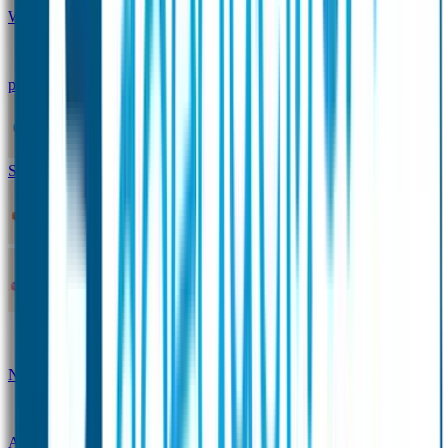
Winterpakket
Seniorenpakket
Alles-in-één-
pakket
Themapakket
TOPmodel-voordeelpakket
Duopakket SOS Armbandjes
SOS Producten
SOS Armband
Smalle SOS Armband kind
SOS Armband kind – tweekleurig
SOS
Naambandje - Glow in the dark
Duopakket SOS
Armbandjes
Gepersonaliseerd Naambandje – Luxe