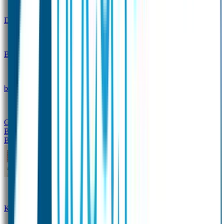
Design
Drinkfles met naam – Real World
Broodtrommel met naam – Real World
Ontwerp je eigen
broodtrommel
Ontwerp je eigen Drinkfles
Gepersonaliseerde Drinkfles
Vervangende onderdelen
Broodtrommel & Drinkfles
Baby & Peuter
Naamstickers
Kledinglabels
Kraamcadeau met naam
BIBS speen met naam