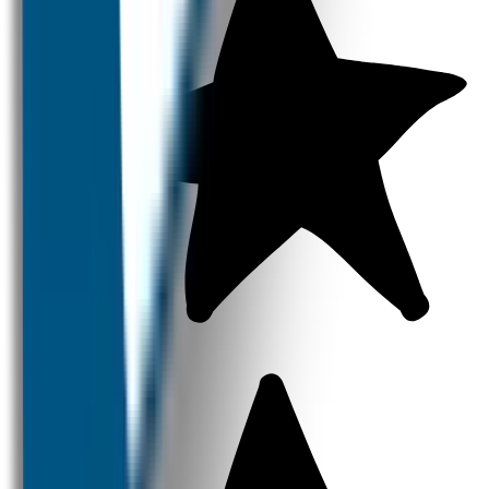
Strijklabels