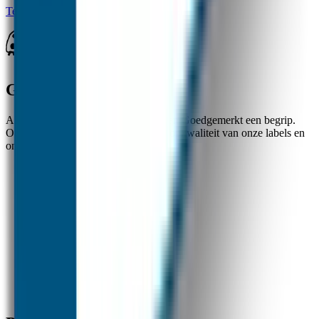
Terug naar alle vragen over drinkflessen
Goedgemerkt
Al ruim 20 jaar zijn de naamlabels van Goedgemerkt een begrip.
Ouders zijn zeer te spreken over de topkwaliteit van onze labels en
onze uitstekende klantenservice.
✓
Nummer 1 in naamstickers
✓
Beste kwaliteit en service
✓
Snelle verzending