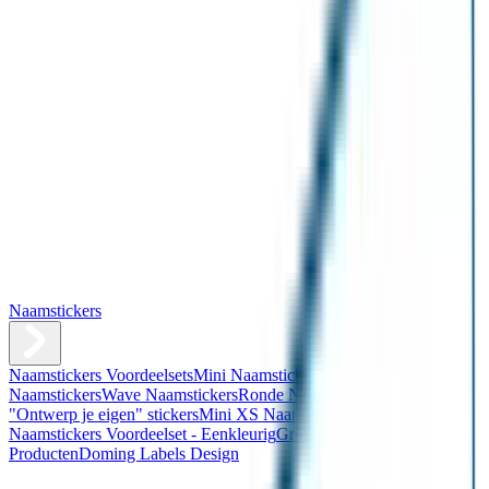
Naamstickers
Naamstickers Voordeelsets
Mini Naamstickers
Kleine
Naamstickers
Wave Naamstickers
Ronde Naamstickers
Assortiment
"Ontwerp je eigen" stickers
Mini XS Naamstickers
Kleine
Naamstickers Voordeelset - Eenkleurig
Grote Naamstickers
QR
Producten
Doming Labels Design