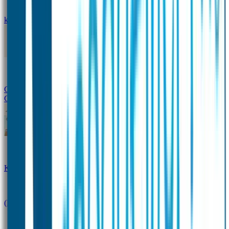
kledingstickers
Assortiment strijklabels voor kleding
Instrijklabels
Kledingstempel
Gepersonaliseerde schoenlabels
Kledingtag
Combivoordeel
Super Deals
Starterspakket
Kinderdagverblijfpakket
Schoolpakket
(Kraam)cadeaupakketten
Sportpakket