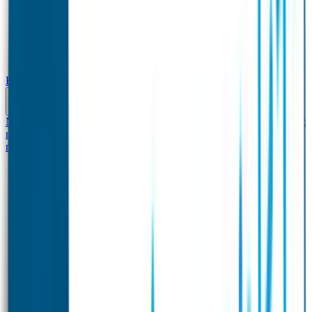
Baby & Peuter
Naamstickers
Kledinglabels
Kraamcadeau met naam
BIBS speen met
naam
Siliconen slabbetje met naam
Groeimeter met
naam
Deurstickers
Tassenhangers
Flessen Naambandje
Datum Labels