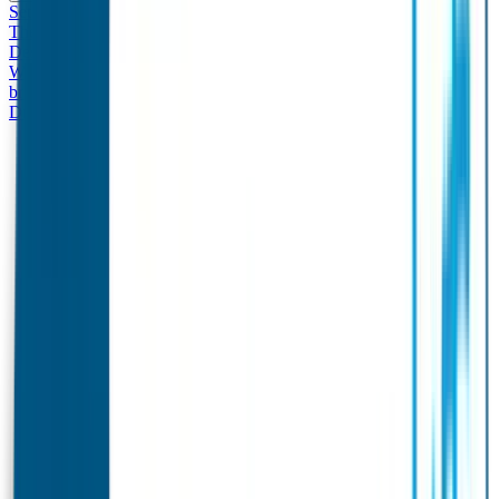
Set - Broodtrommel & Drinkfles
Drinkfles met naam
Thema
Broodtrommel met naam Thema
Drinkfles met naam
Design
Broodtrommel met naam Design
Drinkfles met naam – Real
World
Broodtrommel met naam – Real World
Ontwerp je eigen
broodtrommel
Ontwerp je eigen Drinkfles
Gepersonaliseerde
Drinkfles
Vervangende onderdelen Broodtrommel & Drinkfles