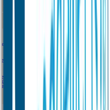
Kleine Naamstickers
Wave Naamstickers
Ronde Naamstickers
Assortiment "Ontwerp je
eigen" stickers
Mini XS Naamstickers
Kleine
Naamstickers Voordeelset - Eenkleurig
Grote
Naamstickers
QR Producten
Doming Labels
Design
Kleding Merken
Kledingsticker voordeelsets
Assortiment