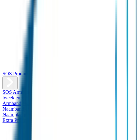
SOS Producten
SOS Armband
Smalle SOS Armband kind
SOS Armband kind –
tweekleurig
SOS Naambandje - Glow in the dark
Duopakket SOS
Armbandjes
Gepersonaliseerd Naambandje – Luxe
Design
Naambandje
Veiligheidshesjes
SOS
Naamplaatje
Hondenpenning
Reflectiestickers
SOS Naamplaatje
Extra Product