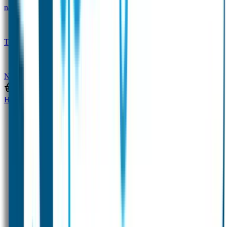
naam
Gepersonaliseerde kleurpotloden
Tassenhangers
Flessen Naambandje
SOS
Naambandje
STABILO producten
Home