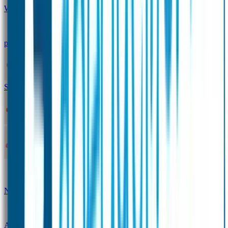
Winterpakket
Seniorenpakket
Alles-in-één-
pakket
Themapakket
TOPmodel-voordeelpakket
Duopakket SOS Armbandjes
SOS Producten
SOS Armband
Smalle SOS Armband kind
SOS Armband kind – tweekleurig
SOS
Naambandje - Glow in the dark
Duopakket SOS
Armbandjes
Gepersonaliseerd Naambandje – Luxe