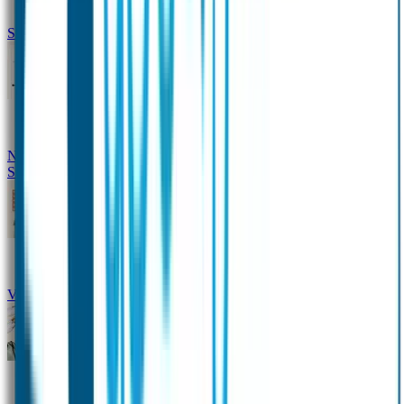
Siliconen slabbetje met naam
Groeimeter met naam
Deurstickers
Tassenhangers
Flessen
Naambandje
Datum Labels
School
Naamstickers
Kleding merken
Veiligheidshesjes voor kinderen
Schoolpakket XXL
Sportpakket
Broodtrommel en drinkfles met