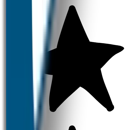
Strijklabels