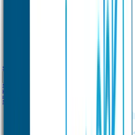
School
Naamstickers
Kleding merken
Veiligheidshesjes voor
kinderen
Schoolpakket XXL
Sportpakket
Broodtrommel en drinkfles
met naam
Gepersonaliseerde kleurpotloden
Tassenhangers
Flessen
Naambandje
SOS Naambandje
STABILO producten