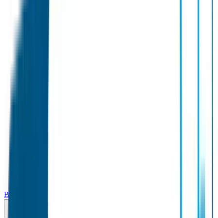
Broodtrommel & Fles