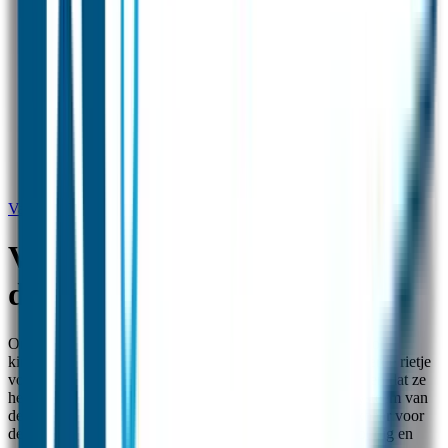
Vanaf welke leeftijd kun je drinkfles gebruiken?
Vanaf welke leeftijd kun je
drinkfles gebruiken?
Onze gepersonaliseerde drinkfles met naam is geschikt voor
kinderen vanaf ongeveer 1,5 jaar oud. Door het geïntegreerde rietje
voorkom je knoeien en hoef je je ook geen zorgen te maken dat ze
het rietje te ver in hun mond stoppen. Het handige kliksysteem van
de anti-lek dop is gemakkelijk in gebruik en ook al bruikbaar voor
de allerkleinste. Jouw
drinkfles personaliseren
kan eenvoudig en