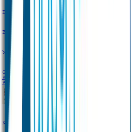
Design
Drinkfles met naam – Real World
Broodtrommel met naam – Real World
Ontwerp je eigen
broodtrommel
Ontwerp je eigen Drinkfles
Gepersonaliseerde Drinkfles
Vervangende onderdelen
Broodtrommel & Drinkfles
Baby & Peuter
Naamstickers
Kledinglabels
Kraamcadeau met naam
BIBS speen met naam