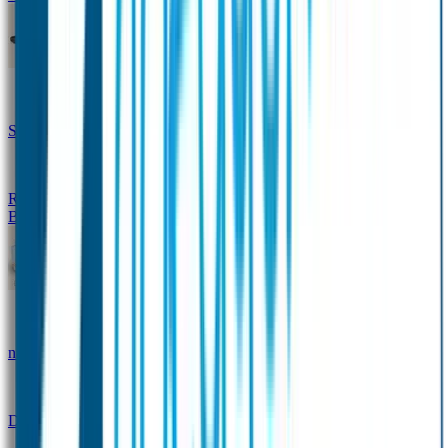
Design Naambandje
Veiligheidshesjes
SOS Naamplaatje
Hondenpenning
Reflectiestickers
SOS Naamplaatje Extra Product
Broodtrommel & Fles
Set - Broodtrommel & Drinkfles
Drinkfles met
naam Thema
Broodtrommel met naam Thema
Drinkfles met naam Design
Broodtrommel met naam