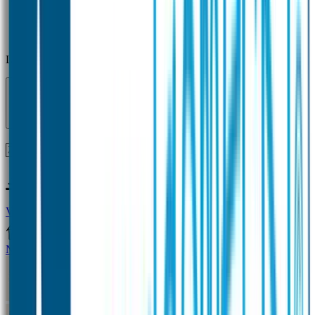
Laden...
Voor 12 uur besteld = zelfde dag verzonden!
Vragen?
+31(0)33-4615834
Naamstickers
Naamstickers Voordeelsets
Mini Naamstickers