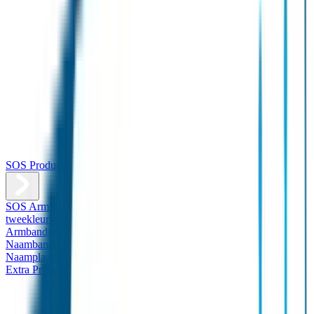
SOS Producten
SOS Armband
Smalle SOS Armband kind
SOS Armband kind –
tweekleurig
SOS Naambandje - Glow in the dark
Duopakket SOS
Armbandjes
Gepersonaliseerd Naambandje – Luxe
Design
Naambandje
Veiligheidshesjes
SOS
Naamplaatje
Hondenpenning
Reflectiestickers
SOS Naamplaatje
Extra Product