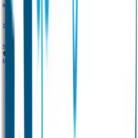
naam
Gepersonaliseerde kleurpotloden
Tassenhangers
Flessen Naambandje
SOS
Naambandje
STABILO producten
Home