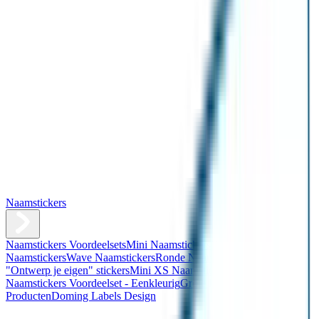
Naamstickers
Naamstickers Voordeelsets
Mini Naamstickers
Kleine
Naamstickers
Wave Naamstickers
Ronde Naamstickers
Assortiment
"Ontwerp je eigen" stickers
Mini XS Naamstickers
Kleine
Naamstickers Voordeelset - Eenkleurig
Grote Naamstickers
QR
Producten
Doming Labels Design