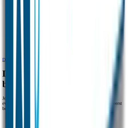
DATUMLABELS - Waarmee beschrijf je de datumlabels?
DATUMLABELS - Waarmee
beschrijf je de datumlabels?
Je beschrijft onze datumlabels met een permanent marker of
eventueel met een balpen. Het is handig wanneer je het etiket eerst
beschrijft voor je deze op het bewaarbakje of flesje plakt.