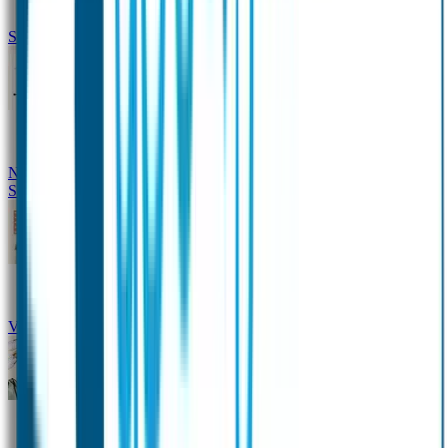
Siliconen slabbetje met naam
Groeimeter met naam
Deurstickers
Tassenhangers
Flessen
Naambandje
Datum Labels
School
Naamstickers
Kleding merken
Veiligheidshesjes voor kinderen
Schoolpakket XXL
Sportpakket
Broodtrommel en drinkfles met