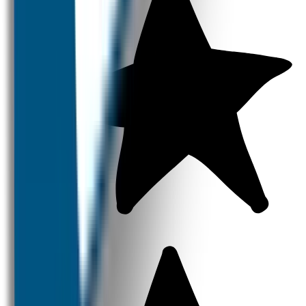
Strijklabels