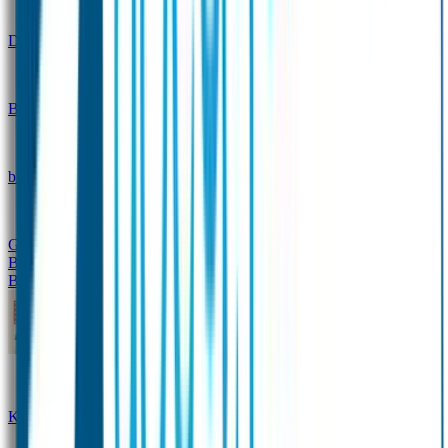
Design
Drinkfles met naam – Real World
Broodtrommel met naam – Real World
Ontwerp je eigen
broodtrommel
Ontwerp je eigen Drinkfles
Gepersonaliseerde Drinkfles
Vervangende onderdelen
Broodtrommel & Drinkfles
Baby & Peuter
Naamstickers
Kledinglabels
Kraamcadeau met naam
BIBS speen met naam