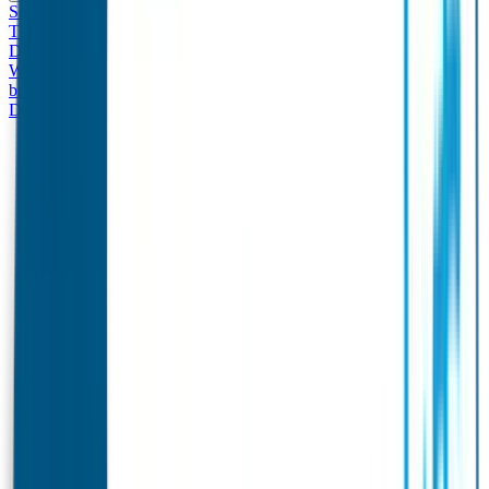
Set - Broodtrommel & Drinkfles
Drinkfles met naam
Thema
Broodtrommel met naam Thema
Drinkfles met naam
Design
Broodtrommel met naam Design
Drinkfles met naam – Real
World
Broodtrommel met naam – Real World
Ontwerp je eigen
broodtrommel
Ontwerp je eigen Drinkfles
Gepersonaliseerde
Drinkfles
Vervangende onderdelen Broodtrommel & Drinkfles