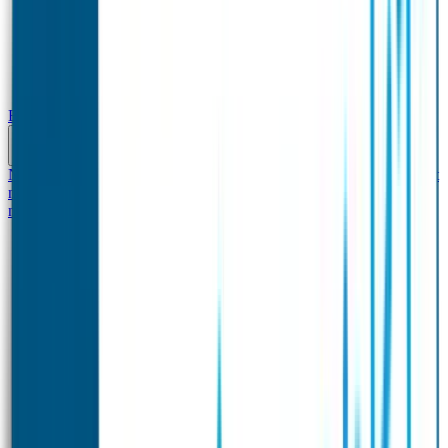
Baby & Peuter
Naamstickers
Kledinglabels
Kraamcadeau met naam
BIBS speen met
naam
Siliconen slabbetje met naam
Groeimeter met
naam
Deurstickers
Tassenhangers
Flessen Naambandje
Datum Labels