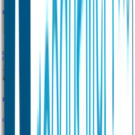
kledingstickers
Assortiment strijklabels voor kleding
Instrijklabels
Kledingstempel
Gepersonaliseerde schoenlabels
Kledingtag
Combivoordeel
Super Deals
Starterspakket
Kinderdagverblijfpakket
Schoolpakket
(Kraam)cadeaupakketten
Sportpakket