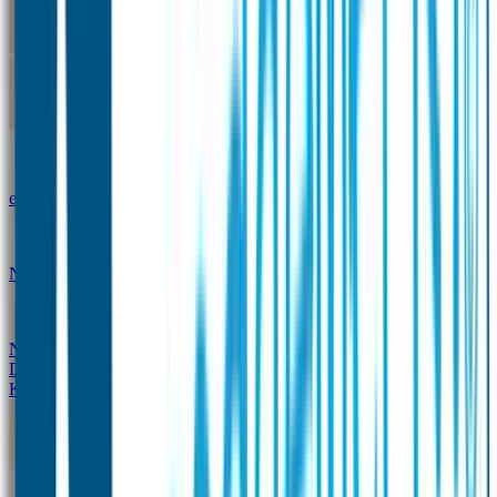
Kleine Naamstickers
Wave Naamstickers
Ronde Naamstickers
Assortiment "Ontwerp je
eigen" stickers
Mini XS Naamstickers
Kleine
Naamstickers Voordeelset - Eenkleurig
Grote
Naamstickers
QR Producten
Doming Labels
Design
Kleding Merken
Kledingsticker voordeelsets
Assortiment