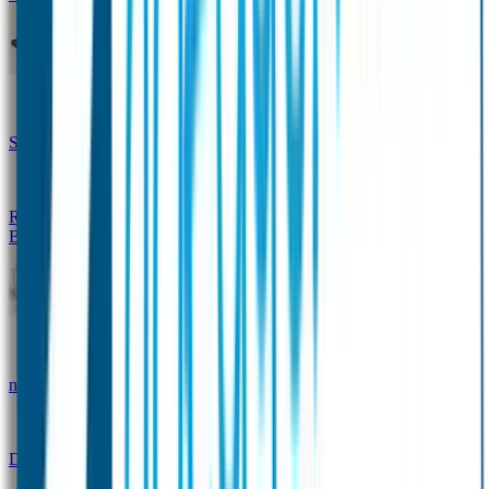
Design Naambandje
Veiligheidshesjes
SOS Naamplaatje
Hondenpenning
Reflectiestickers
SOS Naamplaatje Extra Product
Broodtrommel & Fles
Set - Broodtrommel & Drinkfles
Drinkfles met
naam Thema
Broodtrommel met naam Thema
Drinkfles met naam Design
Broodtrommel met naam