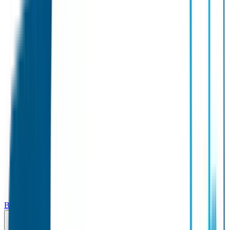
Broodtrommel & Fles