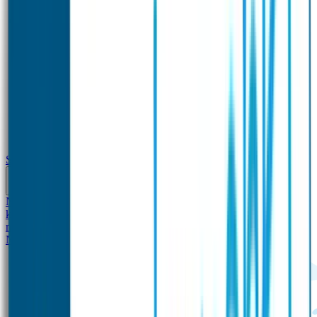
School
Naamstickers
Kleding merken
Veiligheidshesjes voor
kinderen
Schoolpakket XXL
Sportpakket
Broodtrommel en drinkfles
met naam
Gepersonaliseerde kleurpotloden
Tassenhangers
Flessen
Naambandje
SOS Naambandje
STABILO producten