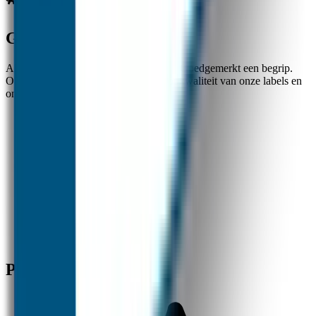
Goedgemerkt
Al ruim 20 jaar zijn de naamlabels van Goedgemerkt een begrip.
Ouders zijn zeer te spreken over de topkwaliteit van onze labels en
onze uitstekende klantenservice.
✓
Nummer 1 in naamstickers
✓
Beste kwaliteit en service
✓
Snelle verzending
Producten