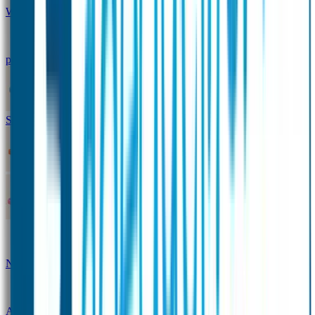
Winterpakket
Seniorenpakket
Alles-in-één-
pakket
Themapakket
TOPmodel-voordeelpakket
Duopakket SOS Armbandjes
SOS Producten
SOS Armband
Smalle SOS Armband kind
SOS Armband kind – tweekleurig
SOS
Naambandje - Glow in the dark
Duopakket SOS
Armbandjes
Gepersonaliseerd Naambandje – Luxe