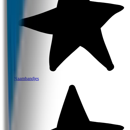
Naambandjes