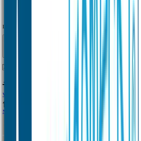
Laden...
Voor 12 uur besteld = zelfde dag verzonden!
Vragen?
+31(0)33-4615834
Naamstickers
Naamstickers Voordeelsets
Mini Naamstickers