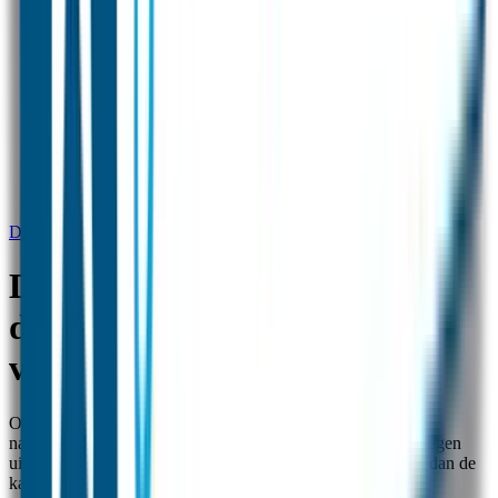
DATUMLABELS - Zijn de datumlabels vaatwasserbestendig?
DATUMLABELS - Zijn de
datumlabels
vaatwasserbestendig?
Onze datumlabels zijn vaatwasserbestendig, net zoals onze
naamstickers. Let wel op: De datumlabels zijn niet bestand tegen
uitkoken en ook niet geschikt voor de sterilisator. Er bestaat dan de
kans dat de labels vervagen of veranderen van textuur.