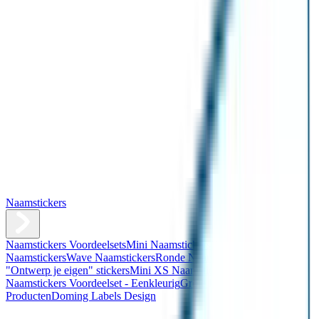
Naamstickers
Naamstickers Voordeelsets
Mini Naamstickers
Kleine
Naamstickers
Wave Naamstickers
Ronde Naamstickers
Assortiment
"Ontwerp je eigen" stickers
Mini XS Naamstickers
Kleine
Naamstickers Voordeelset - Eenkleurig
Grote Naamstickers
QR
Producten
Doming Labels Design