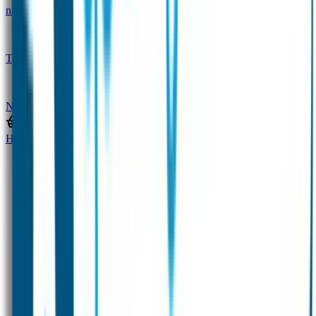
naam
Gepersonaliseerde kleurpotloden
Tassenhangers
Flessen Naambandje
SOS
Naambandje
STABILO producten
Home