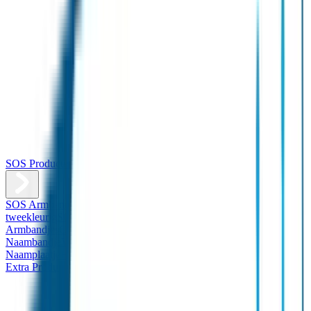
SOS Producten
SOS Armband
Smalle SOS Armband kind
SOS Armband kind –
tweekleurig
SOS Naambandje - Glow in the dark
Duopakket SOS
Armbandjes
Gepersonaliseerd Naambandje – Luxe
Design
Naambandje
Veiligheidshesjes
SOS
Naamplaatje
Hondenpenning
Reflectiestickers
SOS Naamplaatje
Extra Product