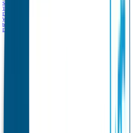
Set - Broodtrommel & Drinkfles
Drinkfles met naam
Thema
Broodtrommel met naam Thema
Drinkfles met naam
Design
Broodtrommel met naam Design
Drinkfles met naam – Real
World
Broodtrommel met naam – Real World
Ontwerp je eigen
broodtrommel
Ontwerp je eigen Drinkfles
Gepersonaliseerde
Drinkfles
Vervangende onderdelen Broodtrommel & Drinkfles