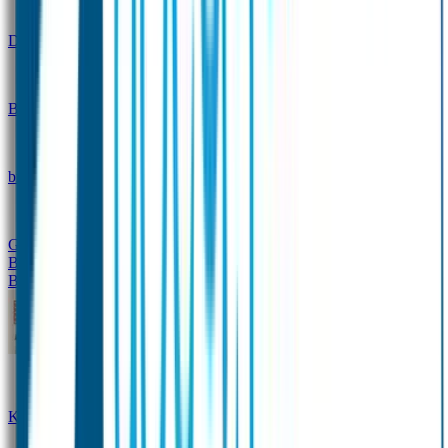
Design
Drinkfles met naam – Real World
Broodtrommel met naam – Real World
Ontwerp je eigen
broodtrommel
Ontwerp je eigen Drinkfles
Gepersonaliseerde Drinkfles
Vervangende onderdelen
Broodtrommel & Drinkfles
Baby & Peuter
Naamstickers
Kledinglabels
Kraamcadeau met naam
BIBS speen met naam