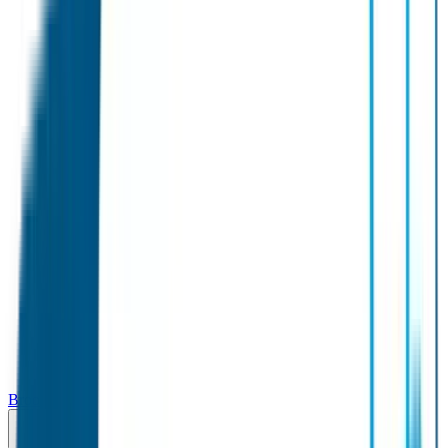
Broodtrommel & Fles