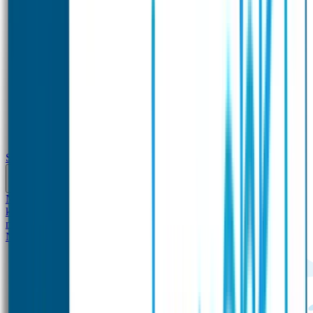
School
Naamstickers
Kleding merken
Veiligheidshesjes voor
kinderen
Schoolpakket XXL
Sportpakket
Broodtrommel en drinkfles
met naam
Gepersonaliseerde kleurpotloden
Tassenhangers
Flessen
Naambandje
SOS Naambandje
STABILO producten