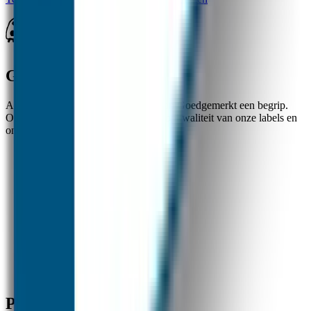
Goedgemerkt
Al ruim 20 jaar zijn de naamlabels van Goedgemerkt een begrip.
Ouders zijn zeer te spreken over de topkwaliteit van onze labels en
onze uitstekende klantenservice.
✓
Nummer 1 in naamstickers
✓
Beste kwaliteit en service
✓
Snelle verzending
Producten