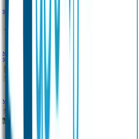
Siliconen slabbetje met naam
Groeimeter met naam
Deurstickers
Tassenhangers
Flessen
Naambandje
Datum Labels
School
Naamstickers
Kleding merken
Veiligheidshesjes voor kinderen
Schoolpakket XXL
Sportpakket
Broodtrommel en drinkfles met