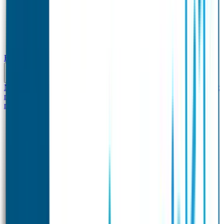
Baby & Peuter
Naamstickers
Kledinglabels
Kraamcadeau met naam
BIBS speen met
naam
Siliconen slabbetje met naam
Groeimeter met
naam
Deurstickers
Tassenhangers
Flessen Naambandje
Datum Labels