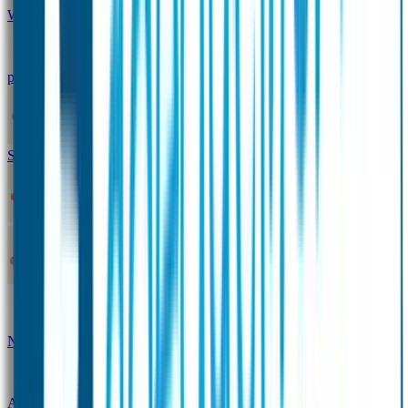
Winterpakket
Seniorenpakket
Alles-in-één-
pakket
Themapakket
TOPmodel-voordeelpakket
Duopakket SOS Armbandjes
SOS Producten
SOS Armband
Smalle SOS Armband kind
SOS Armband kind – tweekleurig
SOS
Naambandje - Glow in the dark
Duopakket SOS
Armbandjes
Gepersonaliseerd Naambandje – Luxe