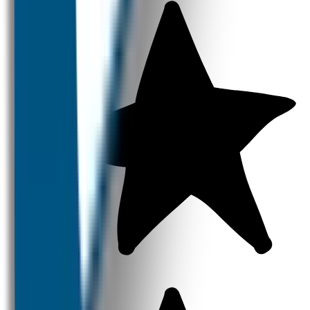
Strijklabels