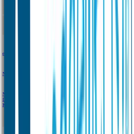
Kleine Naamstickers
Wave Naamstickers
Ronde Naamstickers
Assortiment "Ontwerp je
eigen" stickers
Mini XS Naamstickers
Kleine
Naamstickers Voordeelset - Eenkleurig
Grote
Naamstickers
QR Producten
Doming Labels
Design
Kleding Merken
Kledingsticker voordeelsets
Assortiment