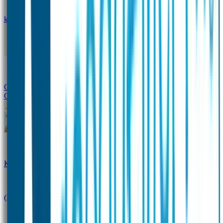
kledingstickers
Assortiment strijklabels voor kleding
Instrijklabels
Kledingstempel
Gepersonaliseerde schoenlabels
Kledingtag
Combivoordeel
Super Deals
Starterspakket
Kinderdagverblijfpakket
Schoolpakket
(Kraam)cadeaupakketten
Sportpakket