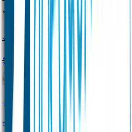
Design Naambandje
Veiligheidshesjes
SOS Naamplaatje
Hondenpenning
Reflectiestickers
SOS Naamplaatje Extra Product
Broodtrommel & Fles
Set - Broodtrommel & Drinkfles
Drinkfles met
naam Thema
Broodtrommel met naam Thema
Drinkfles met naam Design
Broodtrommel met naam