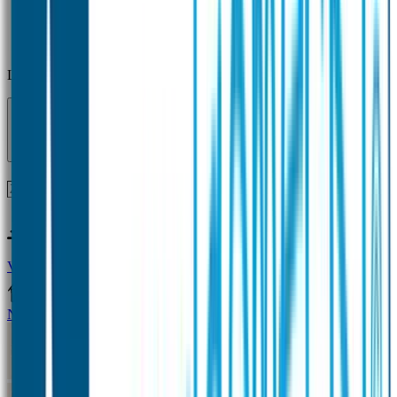
Laden...
Voor 12 uur besteld = zelfde dag verzonden!
Vragen?
+31(0)33-4615834
Naamstickers
Naamstickers Voordeelsets
Mini Naamstickers