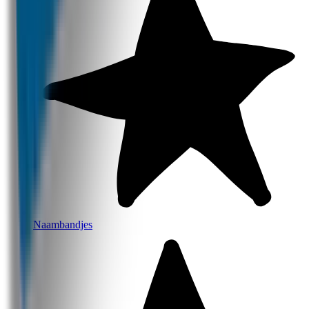
Naambandjes