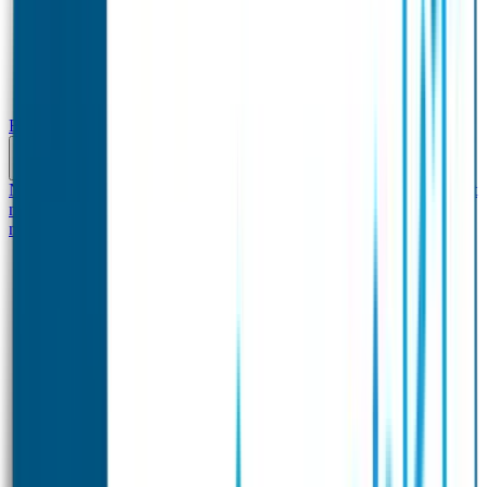
Baby & Peuter
Naamstickers
Kledinglabels
Kraamcadeau met naam
BIBS speen met
naam
Siliconen slabbetje met naam
Groeimeter met
naam
Deurstickers
Tassenhangers
Flessen Naambandje
Datum Labels