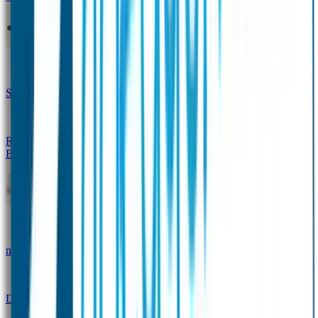
Design Naambandje
Veiligheidshesjes
SOS Naamplaatje
Hondenpenning
Reflectiestickers
SOS Naamplaatje Extra Product
Broodtrommel & Fles
Set - Broodtrommel & Drinkfles
Drinkfles met
naam Thema
Broodtrommel met naam Thema
Drinkfles met naam Design
Broodtrommel met naam