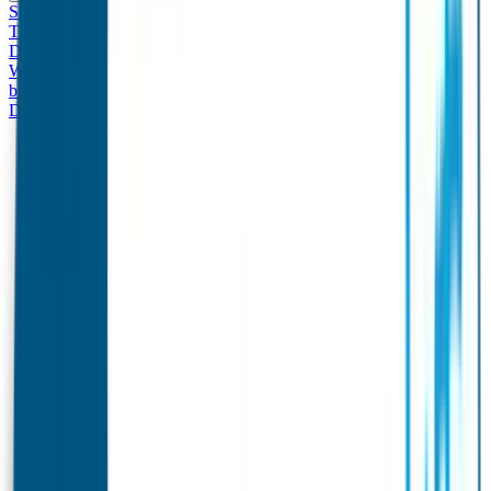
Set - Broodtrommel & Drinkfles
Drinkfles met naam
Thema
Broodtrommel met naam Thema
Drinkfles met naam
Design
Broodtrommel met naam Design
Drinkfles met naam – Real
World
Broodtrommel met naam – Real World
Ontwerp je eigen
broodtrommel
Ontwerp je eigen Drinkfles
Gepersonaliseerde
Drinkfles
Vervangende onderdelen Broodtrommel & Drinkfles