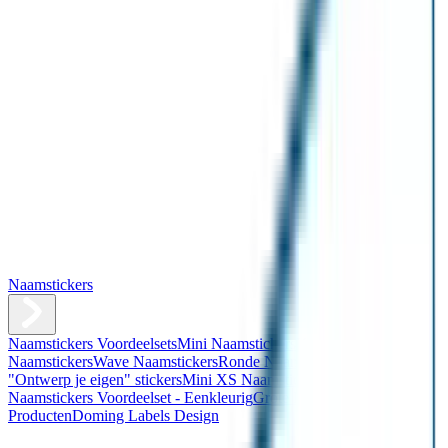
Naamstickers
Naamstickers Voordeelsets
Mini Naamstickers
Kleine
Naamstickers
Wave Naamstickers
Ronde Naamstickers
Assortiment
"Ontwerp je eigen" stickers
Mini XS Naamstickers
Kleine
Naamstickers Voordeelset - Eenkleurig
Grote Naamstickers
QR
Producten
Doming Labels Design