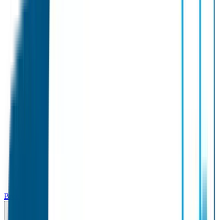
Broodtrommel & Fles