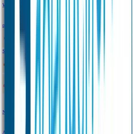
Winterpakket
Seniorenpakket
Alles-in-één-
pakket
Themapakket
TOPmodel-voordeelpakket
Duopakket SOS Armbandjes
SOS Producten
SOS Armband
Smalle SOS Armband kind
SOS Armband kind – tweekleurig
SOS
Naambandje - Glow in the dark
Duopakket SOS
Armbandjes
Gepersonaliseerd Naambandje – Luxe