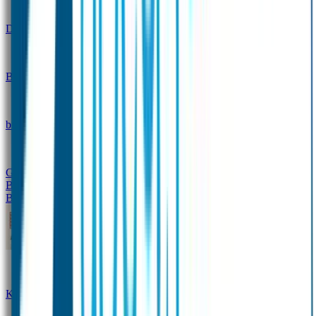
Design
Drinkfles met naam – Real World
Broodtrommel met naam – Real World
Ontwerp je eigen
broodtrommel
Ontwerp je eigen Drinkfles
Gepersonaliseerde Drinkfles
Vervangende onderdelen
Broodtrommel & Drinkfles
Baby & Peuter
Naamstickers
Kledinglabels
Kraamcadeau met naam
BIBS speen met naam