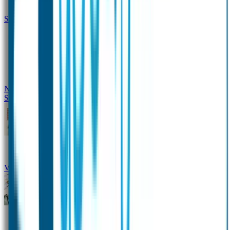
Siliconen slabbetje met naam
Groeimeter met naam
Deurstickers
Tassenhangers
Flessen
Naambandje
Datum Labels
School
Naamstickers
Kleding merken
Veiligheidshesjes voor kinderen
Schoolpakket XXL
Sportpakket
Broodtrommel en drinkfles met