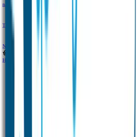
naam
Gepersonaliseerde kleurpotloden
Tassenhangers
Flessen Naambandje
SOS
Naambandje
STABILO producten
Home