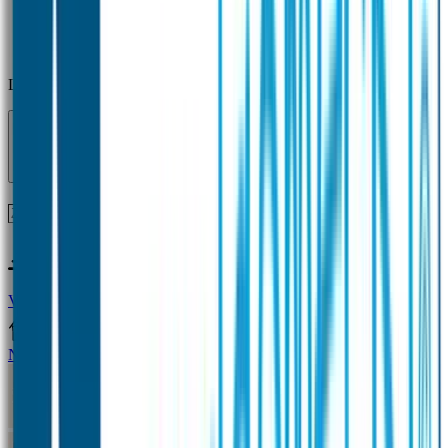
Laden...
Voor 12 uur besteld = zelfde dag verzonden!
Vragen?
+31(0)33-4615834
Naamstickers
Naamstickers Voordeelsets
Mini Naamstickers