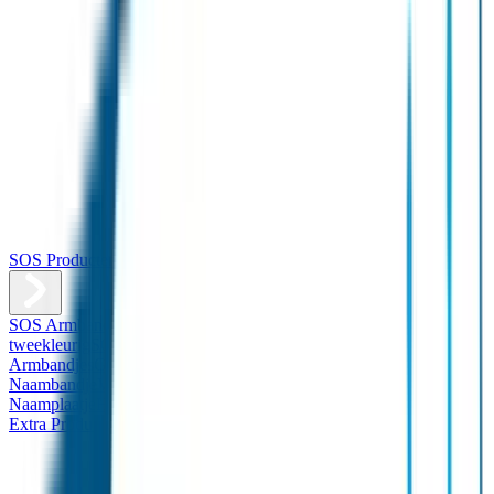
SOS Producten
SOS Armband
Smalle SOS Armband kind
SOS Armband kind –
tweekleurig
SOS Naambandje - Glow in the dark
Duopakket SOS
Armbandjes
Gepersonaliseerd Naambandje – Luxe
Design
Naambandje
Veiligheidshesjes
SOS
Naamplaatje
Hondenpenning
Reflectiestickers
SOS Naamplaatje
Extra Product