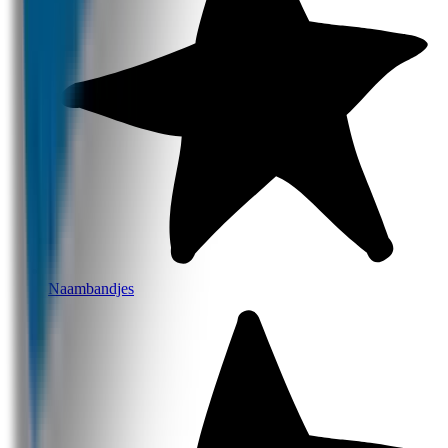
Naambandjes