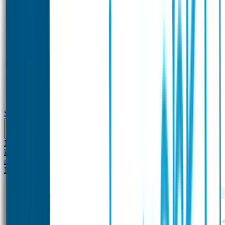
School
Naamstickers
Kleding merken
Veiligheidshesjes voor
kinderen
Schoolpakket XXL
Sportpakket
Broodtrommel en drinkfles
met naam
Gepersonaliseerde kleurpotloden
Tassenhangers
Flessen
Naambandje
SOS Naambandje
STABILO producten