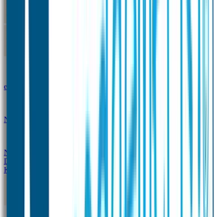
Kleine Naamstickers
Wave Naamstickers
Ronde Naamstickers
Assortiment "Ontwerp je
eigen" stickers
Mini XS Naamstickers
Kleine
Naamstickers Voordeelset - Eenkleurig
Grote
Naamstickers
QR Producten
Doming Labels
Design
Kleding Merken
Kledingsticker voordeelsets
Assortiment