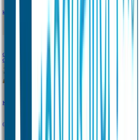
kledingstickers
Assortiment strijklabels voor kleding
Instrijklabels
Kledingstempel
Gepersonaliseerde schoenlabels
Kledingtag
Combivoordeel
Super Deals
Starterspakket
Kinderdagverblijfpakket
Schoolpakket
(Kraam)cadeaupakketten
Sportpakket