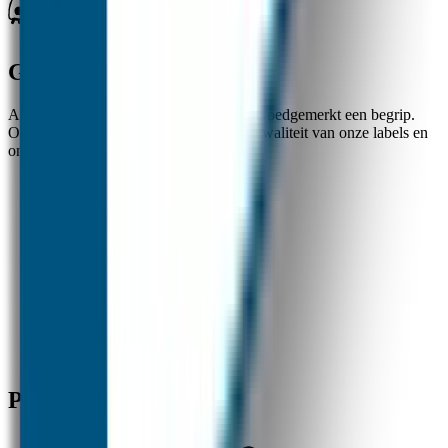
Goedgemerkt
Al ruim 20 jaar zijn de naamlabels van Goedgemerkt een begrip.
Ouders zijn zeer te spreken over de topkwaliteit van onze labels en
onze uitstekende klantenservice.
✓
Nummer 1 in naamstickers
✓
Beste kwaliteit en service
✓
Snelle verzending
Producten