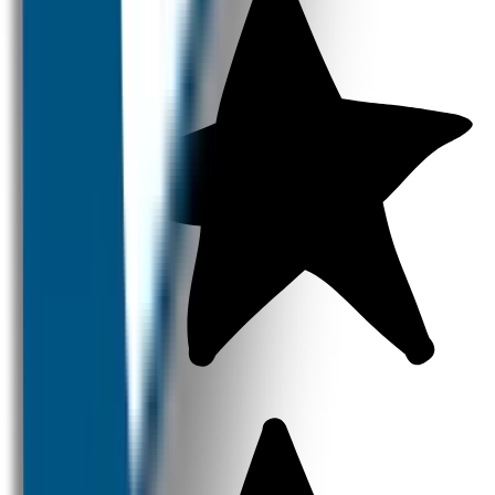
Strijklabels