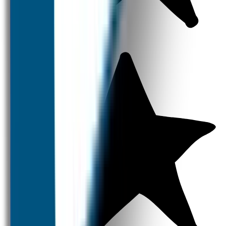
Naambandjes