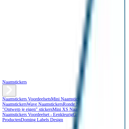
Naamstickers
Naamstickers Voordeelsets
Mini Naamstickers
Kleine
Naamstickers
Wave Naamstickers
Ronde Naamstickers
Assortiment
"Ontwerp je eigen" stickers
Mini XS Naamstickers
Kleine
Naamstickers Voordeelset - Eenkleurig
Grote Naamstickers
QR
Producten
Doming Labels Design