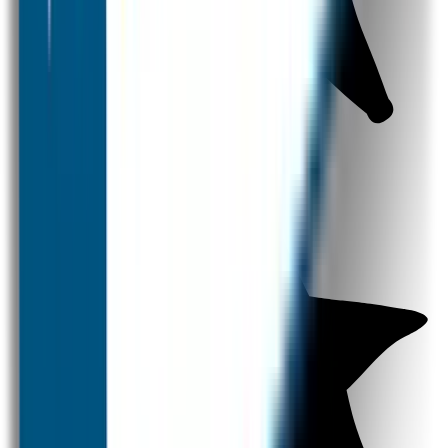
Strijklabels