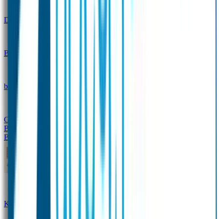
Design
Drinkfles met naam – Real World
Broodtrommel met naam – Real World
Ontwerp je eigen
broodtrommel
Ontwerp je eigen Drinkfles
Gepersonaliseerde Drinkfles
Vervangende onderdelen
Broodtrommel & Drinkfles
Baby & Peuter
Naamstickers
Kledinglabels
Kraamcadeau met naam
BIBS speen met naam