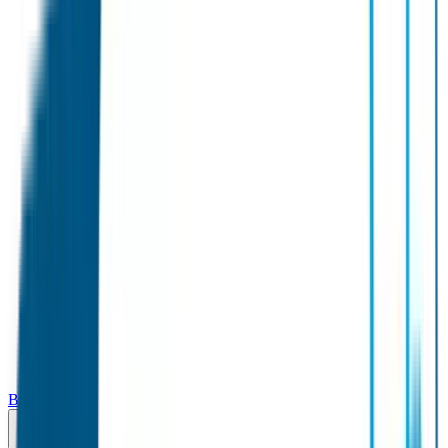
Broodtrommel & Fles