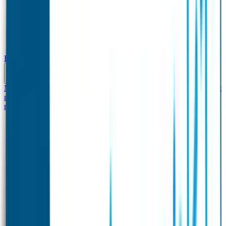
Baby & Peuter
Naamstickers
Kledinglabels
Kraamcadeau met naam
BIBS speen met
naam
Siliconen slabbetje met naam
Groeimeter met
naam
Deurstickers
Tassenhangers
Flessen Naambandje
Datum Labels