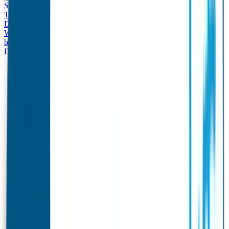
Set - Broodtrommel & Drinkfles
Drinkfles met naam
Thema
Broodtrommel met naam Thema
Drinkfles met naam
Design
Broodtrommel met naam Design
Drinkfles met naam – Real
World
Broodtrommel met naam – Real World
Ontwerp je eigen
broodtrommel
Ontwerp je eigen Drinkfles
Gepersonaliseerde
Drinkfles
Vervangende onderdelen Broodtrommel & Drinkfles