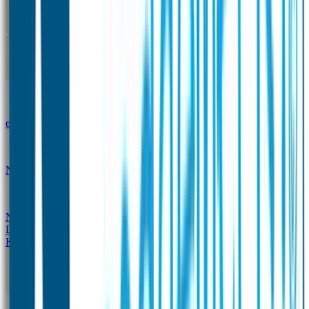
Kleine Naamstickers
Wave Naamstickers
Ronde Naamstickers
Assortiment "Ontwerp je
eigen" stickers
Mini XS Naamstickers
Kleine
Naamstickers Voordeelset - Eenkleurig
Grote
Naamstickers
QR Producten
Doming Labels
Design
Kleding Merken
Kledingsticker voordeelsets
Assortiment