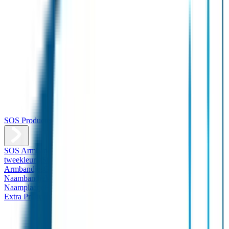
SOS Producten
SOS Armband
Smalle SOS Armband kind
SOS Armband kind –
tweekleurig
SOS Naambandje - Glow in the dark
Duopakket SOS
Armbandjes
Gepersonaliseerd Naambandje – Luxe
Design
Naambandje
Veiligheidshesjes
SOS
Naamplaatje
Hondenpenning
Reflectiestickers
SOS Naamplaatje
Extra Product