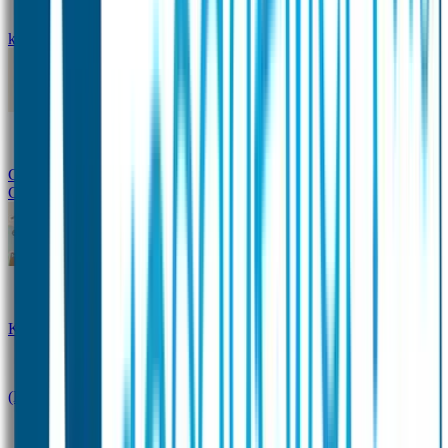
kledingstickers
Assortiment strijklabels voor kleding
Instrijklabels
Kledingstempel
Gepersonaliseerde schoenlabels
Kledingtag
Combivoordeel
Super Deals
Starterspakket
Kinderdagverblijfpakket
Schoolpakket
(Kraam)cadeaupakketten
Sportpakket