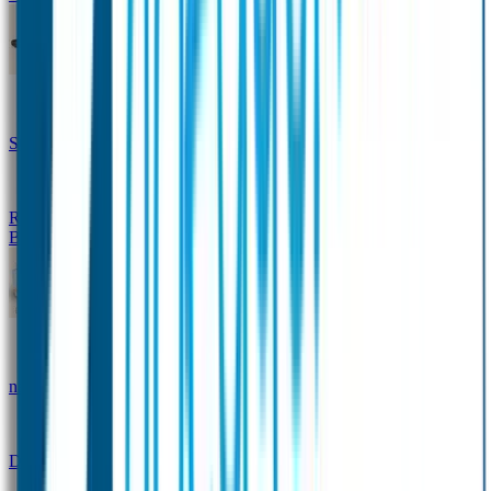
Design Naambandje
Veiligheidshesjes
SOS Naamplaatje
Hondenpenning
Reflectiestickers
SOS Naamplaatje Extra Product
Broodtrommel & Fles
Set - Broodtrommel & Drinkfles
Drinkfles met
naam Thema
Broodtrommel met naam Thema
Drinkfles met naam Design
Broodtrommel met naam