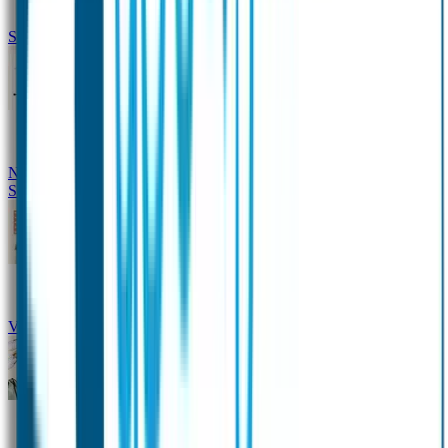
Siliconen slabbetje met naam
Groeimeter met naam
Deurstickers
Tassenhangers
Flessen
Naambandje
Datum Labels
School
Naamstickers
Kleding merken
Veiligheidshesjes voor kinderen
Schoolpakket XXL
Sportpakket
Broodtrommel en drinkfles met