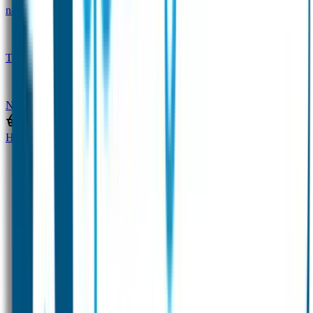
naam
Gepersonaliseerde kleurpotloden
Tassenhangers
Flessen Naambandje
SOS
Naambandje
STABILO producten
Home