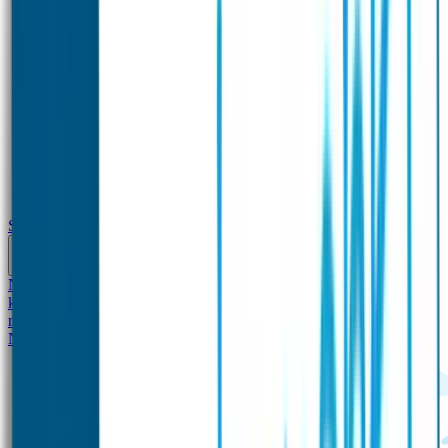
School
Naamstickers
Kleding merken
Veiligheidshesjes voor
kinderen
Schoolpakket XXL
Sportpakket
Broodtrommel en drinkfles
met naam
Gepersonaliseerde kleurpotloden
Tassenhangers
Flessen
Naambandje
SOS Naambandje
STABILO producten