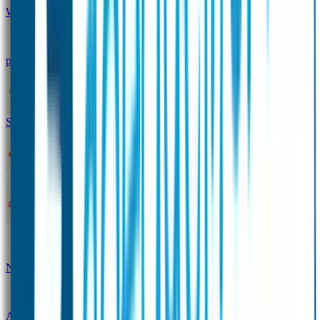
Winterpakket
Seniorenpakket
Alles-in-één-
pakket
Themapakket
TOPmodel-voordeelpakket
Duopakket SOS Armbandjes
SOS Producten
SOS Armband
Smalle SOS Armband kind
SOS Armband kind – tweekleurig
SOS
Naambandje - Glow in the dark
Duopakket SOS
Armbandjes
Gepersonaliseerd Naambandje – Luxe