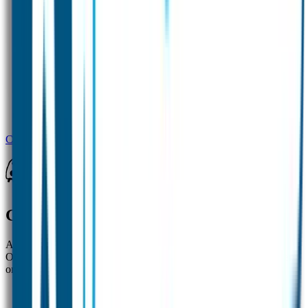
Combideal 2 Design Bottle
Goedgemerkt
Al ruim 20 jaar zijn de naamlabels van Goedgemerkt een begrip.
Ouders zijn zeer te spreken over de topkwaliteit van onze labels en
onze uitstekende klantenservice.
✓