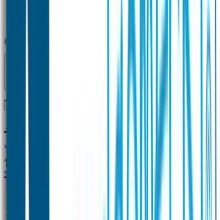
Laden...
Voor 12 uur besteld = zelfde dag verzonden!
Vragen?
+31(0)33-4615834
Naamstickers
Naamstickers Voordeelsets
Mini Naamstickers