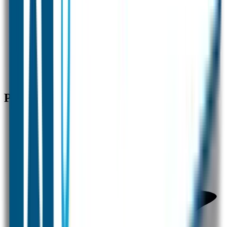
Nummer 1 in naamstickers
✓
Beste kwaliteit en service
✓
Snelle verzending
Producten