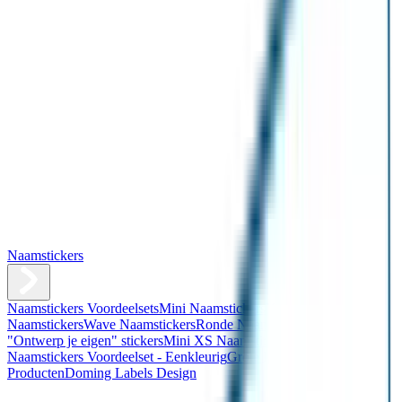
Naamstickers
Naamstickers Voordeelsets
Mini Naamstickers
Kleine
Naamstickers
Wave Naamstickers
Ronde Naamstickers
Assortiment
"Ontwerp je eigen" stickers
Mini XS Naamstickers
Kleine
Naamstickers Voordeelset - Eenkleurig
Grote Naamstickers
QR
Producten
Doming Labels Design