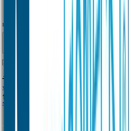
Laden...
Voor 12 uur besteld = zelfde dag verzonden!
Vragen?
+31(0)33-4615834
Naamstickers
Naamstickers Voordeelsets
Mini Naamstickers