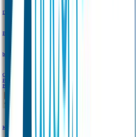
Design
Drinkfles met naam – Real World
Broodtrommel met naam – Real World
Ontwerp je eigen
broodtrommel
Ontwerp je eigen Drinkfles
Gepersonaliseerde Drinkfles
Vervangende onderdelen
Broodtrommel & Drinkfles
Baby & Peuter
Naamstickers
Kledinglabels
Kraamcadeau met naam
BIBS speen met naam