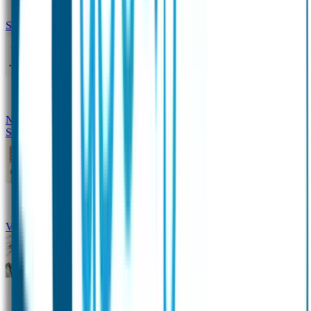
Siliconen slabbetje met naam
Groeimeter met naam
Deurstickers
Tassenhangers
Flessen
Naambandje
Datum Labels
School
Naamstickers
Kleding merken
Veiligheidshesjes voor kinderen
Schoolpakket XXL
Sportpakket
Broodtrommel en drinkfles met