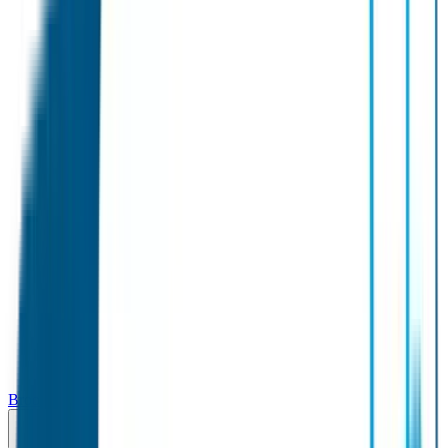
Broodtrommel & Fles