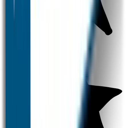
Strijklabels