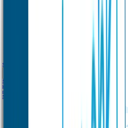
School
Naamstickers
Kleding merken
Veiligheidshesjes voor
kinderen
Schoolpakket XXL
Sportpakket
Broodtrommel en drinkfles
met naam
Gepersonaliseerde kleurpotloden
Tassenhangers
Flessen
Naambandje
SOS Naambandje
STABILO producten