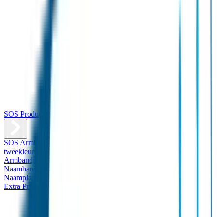
SOS Producten
SOS Armband
Smalle SOS Armband kind
SOS Armband kind –
tweekleurig
SOS Naambandje - Glow in the dark
Duopakket SOS
Armbandjes
Gepersonaliseerd Naambandje – Luxe
Design
Naambandje
Veiligheidshesjes
SOS
Naamplaatje
Hondenpenning
Reflectiestickers
SOS Naamplaatje
Extra Product