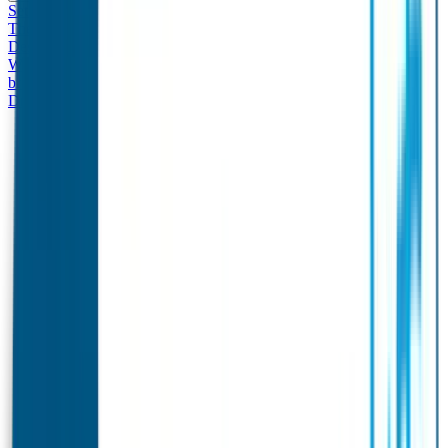
Set - Broodtrommel & Drinkfles
Drinkfles met naam
Thema
Broodtrommel met naam Thema
Drinkfles met naam
Design
Broodtrommel met naam Design
Drinkfles met naam – Real
World
Broodtrommel met naam – Real World
Ontwerp je eigen
broodtrommel
Ontwerp je eigen Drinkfles
Gepersonaliseerde
Drinkfles
Vervangende onderdelen Broodtrommel & Drinkfles