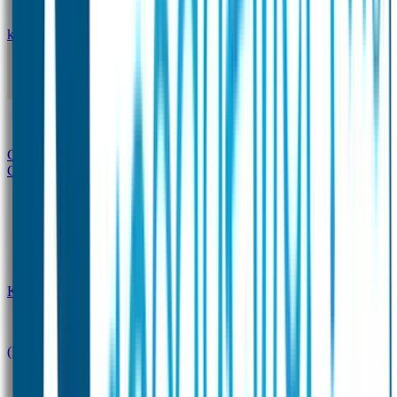
kledingstickers
Assortiment strijklabels voor kleding
Instrijklabels
Kledingstempel
Gepersonaliseerde schoenlabels
Kledingtag
Combivoordeel
Super Deals
Starterspakket
Kinderdagverblijfpakket
Schoolpakket
(Kraam)cadeaupakketten
Sportpakket