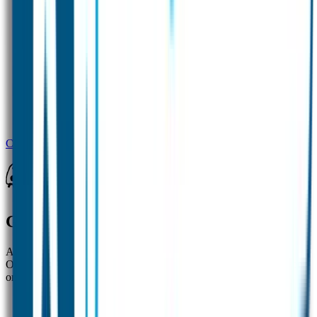
Combideal 2 Large Bottle
Goedgemerkt
Al ruim 20 jaar zijn de naamlabels van Goedgemerkt een begrip.
Ouders zijn zeer te spreken over de topkwaliteit van onze labels en
onze uitstekende klantenservice.
✓