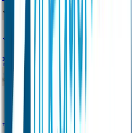
Design Naambandje
Veiligheidshesjes
SOS Naamplaatje
Hondenpenning
Reflectiestickers
SOS Naamplaatje Extra Product
Broodtrommel & Fles
Set - Broodtrommel & Drinkfles
Drinkfles met
naam Thema
Broodtrommel met naam Thema
Drinkfles met naam Design
Broodtrommel met naam