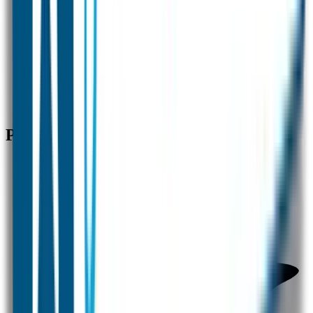
Nummer 1 in naamstickers
✓
Beste kwaliteit en service
✓
Snelle verzending
Producten