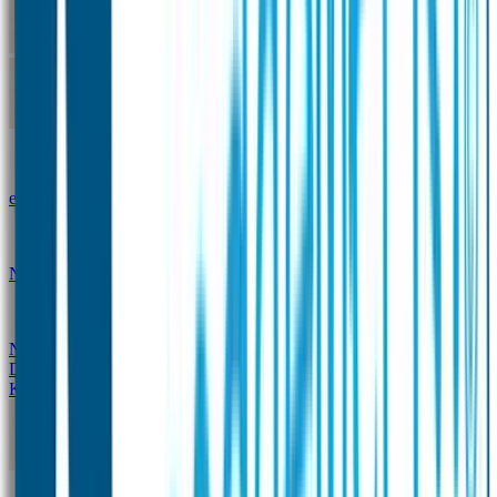
Kleine Naamstickers
Wave Naamstickers
Ronde Naamstickers
Assortiment "Ontwerp je
eigen" stickers
Mini XS Naamstickers
Kleine
Naamstickers Voordeelset - Eenkleurig
Grote
Naamstickers
QR Producten
Doming Labels
Design
Kleding Merken
Kledingsticker voordeelsets
Assortiment