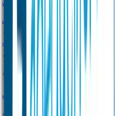
Winterpakket
Seniorenpakket
Alles-in-één-
pakket
Themapakket
TOPmodel-voordeelpakket
Duopakket SOS Armbandjes
SOS Producten
SOS Armband
Smalle SOS Armband kind
SOS Armband kind – tweekleurig
SOS
Naambandje - Glow in the dark
Duopakket SOS
Armbandjes
Gepersonaliseerd Naambandje – Luxe