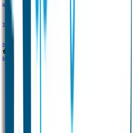
naam
Gepersonaliseerde kleurpotloden
Tassenhangers
Flessen Naambandje
SOS
Naambandje
STABILO producten
Home