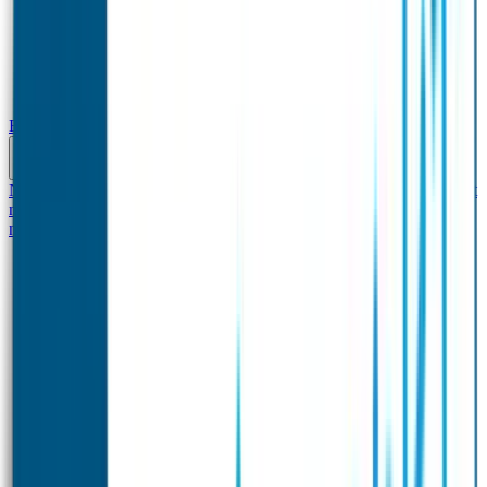
Baby & Peuter
Naamstickers
Kledinglabels
Kraamcadeau met naam
BIBS speen met
naam
Siliconen slabbetje met naam
Groeimeter met
naam
Deurstickers
Tassenhangers
Flessen Naambandje
Datum Labels