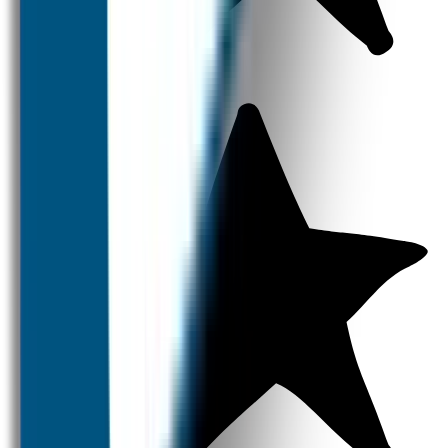
Naambandjes