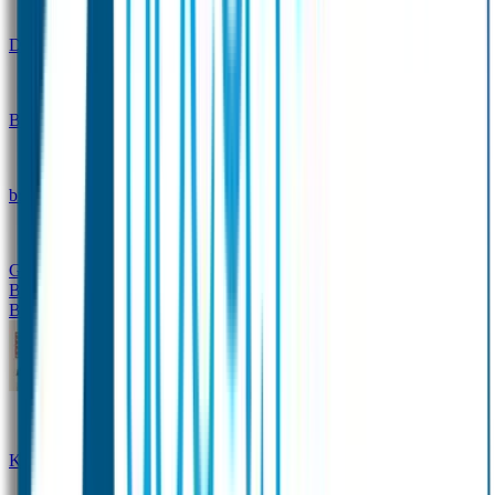
Design
Drinkfles met naam – Real World
Broodtrommel met naam – Real World
Ontwerp je eigen
broodtrommel
Ontwerp je eigen Drinkfles
Gepersonaliseerde Drinkfles
Vervangende onderdelen
Broodtrommel & Drinkfles
Baby & Peuter
Naamstickers
Kledinglabels
Kraamcadeau met naam
BIBS speen met naam