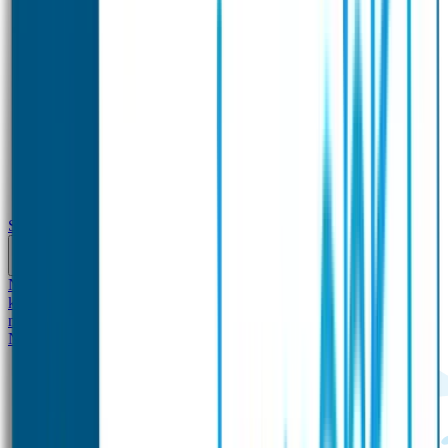
School
Naamstickers
Kleding merken
Veiligheidshesjes voor
kinderen
Schoolpakket XXL
Sportpakket
Broodtrommel en drinkfles
met naam
Gepersonaliseerde kleurpotloden
Tassenhangers
Flessen
Naambandje
SOS Naambandje
STABILO producten