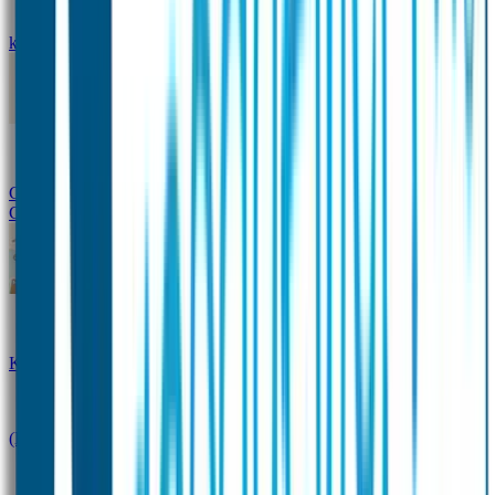
kledingstickers
Assortiment strijklabels voor kleding
Instrijklabels
Kledingstempel
Gepersonaliseerde schoenlabels
Kledingtag
Combivoordeel
Super Deals
Starterspakket
Kinderdagverblijfpakket
Schoolpakket
(Kraam)cadeaupakketten
Sportpakket