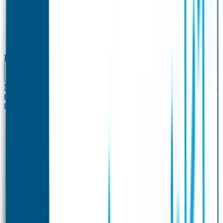
Baby & Peuter
Naamstickers
Kledinglabels
Kraamcadeau met naam
BIBS speen met
naam
Siliconen slabbetje met naam
Groeimeter met
naam
Deurstickers
Tassenhangers
Flessen Naambandje
Datum Labels