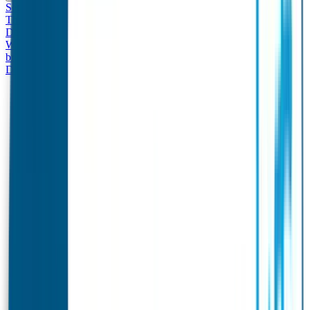
Set - Broodtrommel & Drinkfles
Drinkfles met naam
Thema
Broodtrommel met naam Thema
Drinkfles met naam
Design
Broodtrommel met naam Design
Drinkfles met naam – Real
World
Broodtrommel met naam – Real World
Ontwerp je eigen
broodtrommel
Ontwerp je eigen Drinkfles
Gepersonaliseerde
Drinkfles
Vervangende onderdelen Broodtrommel & Drinkfles