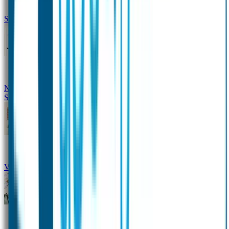
Siliconen slabbetje met naam
Groeimeter met naam
Deurstickers
Tassenhangers
Flessen
Naambandje
Datum Labels
School
Naamstickers
Kleding merken
Veiligheidshesjes voor kinderen
Schoolpakket XXL
Sportpakket
Broodtrommel en drinkfles met