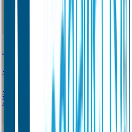
Kleine Naamstickers
Wave Naamstickers
Ronde Naamstickers
Assortiment "Ontwerp je
eigen" stickers
Mini XS Naamstickers
Kleine
Naamstickers Voordeelset - Eenkleurig
Grote
Naamstickers
QR Producten
Doming Labels
Design
Kleding Merken
Kledingsticker voordeelsets
Assortiment