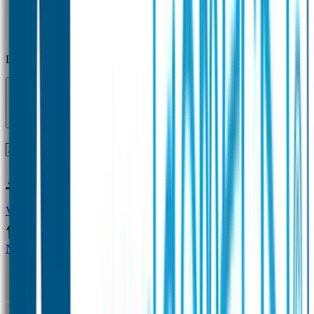
Laden...
Voor 12 uur besteld = zelfde dag verzonden!
Vragen?
+31(0)33-4615834
Naamstickers
Naamstickers Voordeelsets
Mini Naamstickers