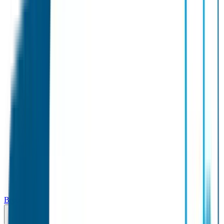
Broodtrommel & Fles