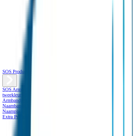
SOS Producten
SOS Armband
Smalle SOS Armband kind
SOS Armband kind –
tweekleurig
SOS Naambandje - Glow in the dark
Duopakket SOS
Armbandjes
Gepersonaliseerd Naambandje – Luxe
Design
Naambandje
Veiligheidshesjes
SOS
Naamplaatje
Hondenpenning
Reflectiestickers
SOS Naamplaatje
Extra Product