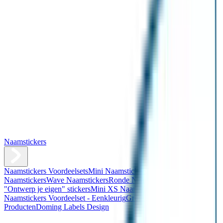
Naamstickers
Naamstickers Voordeelsets
Mini Naamstickers
Kleine
Naamstickers
Wave Naamstickers
Ronde Naamstickers
Assortiment
"Ontwerp je eigen" stickers
Mini XS Naamstickers
Kleine
Naamstickers Voordeelset - Eenkleurig
Grote Naamstickers
QR
Producten
Doming Labels Design