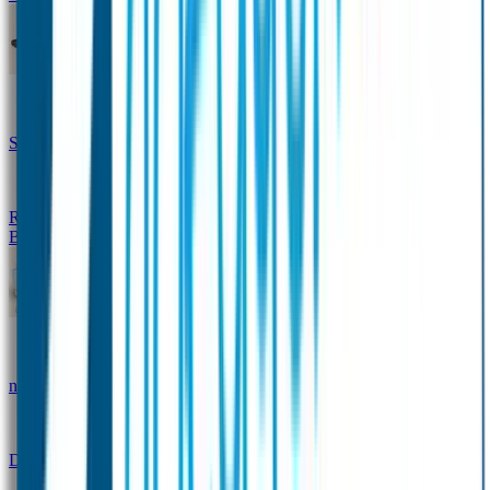
Design Naambandje
Veiligheidshesjes
SOS Naamplaatje
Hondenpenning
Reflectiestickers
SOS Naamplaatje Extra Product
Broodtrommel & Fles
Set - Broodtrommel & Drinkfles
Drinkfles met
naam Thema
Broodtrommel met naam Thema
Drinkfles met naam Design
Broodtrommel met naam