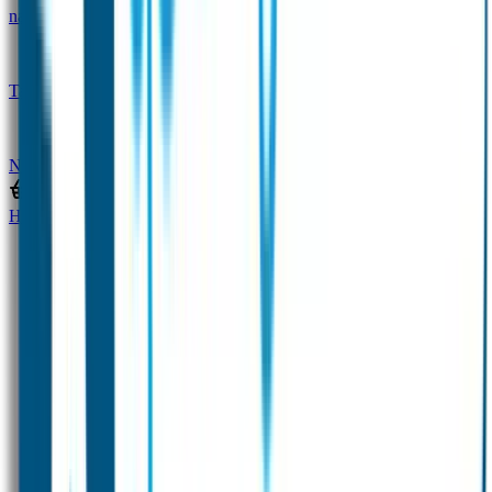
naam
Gepersonaliseerde kleurpotloden
Tassenhangers
Flessen Naambandje
SOS
Naambandje
STABILO producten
Home