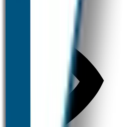
Broodtrommel & Fles