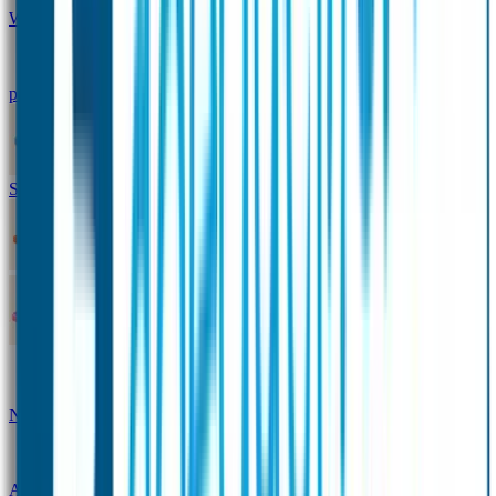
Winterpakket
Seniorenpakket
Alles-in-één-
pakket
Themapakket
TOPmodel-voordeelpakket
Duopakket SOS Armbandjes
SOS Producten
SOS Armband
Smalle SOS Armband kind
SOS Armband kind – tweekleurig
SOS
Naambandje - Glow in the dark
Duopakket SOS
Armbandjes
Gepersonaliseerd Naambandje – Luxe