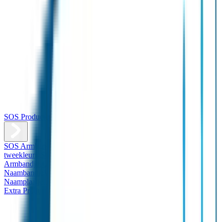
SOS Producten
SOS Armband
Smalle SOS Armband kind
SOS Armband kind –
tweekleurig
SOS Naambandje - Glow in the dark
Duopakket SOS
Armbandjes
Gepersonaliseerd Naambandje – Luxe
Design
Naambandje
Veiligheidshesjes
SOS
Naamplaatje
Hondenpenning
Reflectiestickers
SOS Naamplaatje
Extra Product