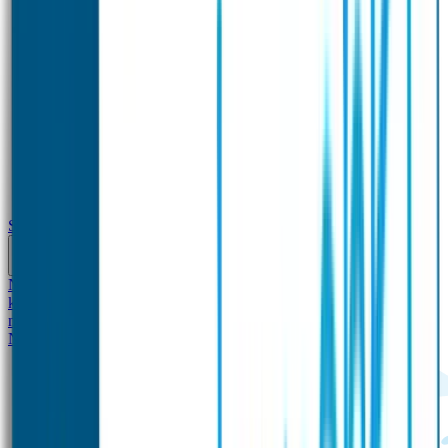
School
Naamstickers
Kleding merken
Veiligheidshesjes voor
kinderen
Schoolpakket XXL
Sportpakket
Broodtrommel en drinkfles
met naam
Gepersonaliseerde kleurpotloden
Tassenhangers
Flessen
Naambandje
SOS Naambandje
STABILO producten