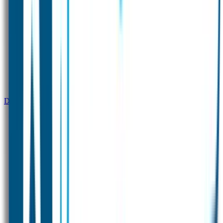
DreamLand X Goedgemerkt
Naamstickers