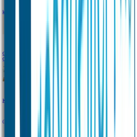
kledingstickers
Assortiment strijklabels voor kleding
Instrijklabels
Kledingstempel
Gepersonaliseerde schoenlabels
Kledingtag
Combivoordeel
Super Deals
Starterspakket
Kinderdagverblijfpakket
Schoolpakket
(Kraam)cadeaupakketten
Sportpakket