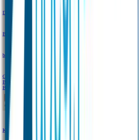
Design
Drinkfles met naam – Real World
Broodtrommel met naam – Real World
Ontwerp je eigen
broodtrommel
Ontwerp je eigen Drinkfles
Gepersonaliseerde Drinkfles
Vervangende onderdelen
Broodtrommel & Drinkfles
Baby & Peuter
Naamstickers
Kledinglabels
Kraamcadeau met naam
BIBS speen met naam