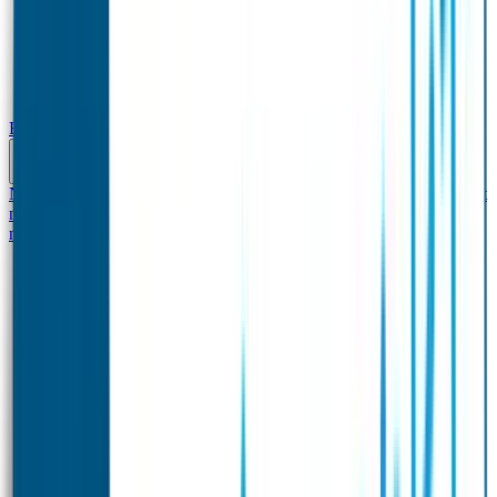
Baby & Peuter
Naamstickers
Kledinglabels
Kraamcadeau met naam
BIBS speen met
naam
Siliconen slabbetje met naam
Groeimeter met
naam
Deurstickers
Tassenhangers
Flessen Naambandje
Datum Labels