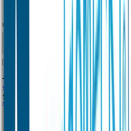
Laden...
Voor 12 uur besteld = zelfde dag verzonden!
Vragen?
+31(0)33-4615834
Naamstickers
Naamstickers Voordeelsets
Mini Naamstickers