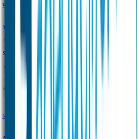
Winterpakket
Seniorenpakket
Alles-in-één-
pakket
Themapakket
TOPmodel-voordeelpakket
Duopakket SOS Armbandjes
SOS Producten
SOS Armband
Smalle SOS Armband kind
SOS Armband kind – tweekleurig
SOS
Naambandje - Glow in the dark
Duopakket SOS
Armbandjes
Gepersonaliseerd Naambandje – Luxe