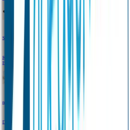
Design Naambandje
Veiligheidshesjes
SOS Naamplaatje
Hondenpenning
Reflectiestickers
SOS Naamplaatje Extra Product
Broodtrommel & Fles
Set - Broodtrommel & Drinkfles
Drinkfles met
naam Thema
Broodtrommel met naam Thema
Drinkfles met naam Design
Broodtrommel met naam