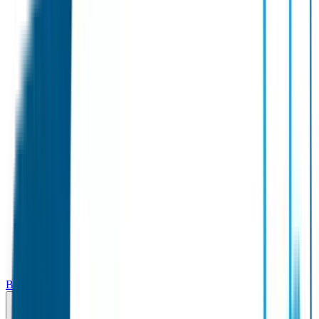
Broodtrommel & Fles