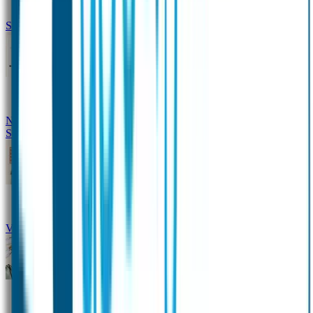
Siliconen slabbetje met naam
Groeimeter met naam
Deurstickers
Tassenhangers
Flessen
Naambandje
Datum Labels
School
Naamstickers
Kleding merken
Veiligheidshesjes voor kinderen
Schoolpakket XXL
Sportpakket
Broodtrommel en drinkfles met