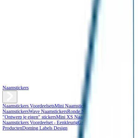
Naamstickers
Naamstickers Voordeelsets
Mini Naamstickers
Kleine
Naamstickers
Wave Naamstickers
Ronde Naamstickers
Assortiment
"Ontwerp je eigen" stickers
Mini XS Naamstickers
Kleine
Naamstickers Voordeelset - Eenkleurig
Grote Naamstickers
QR
Producten
Doming Labels Design