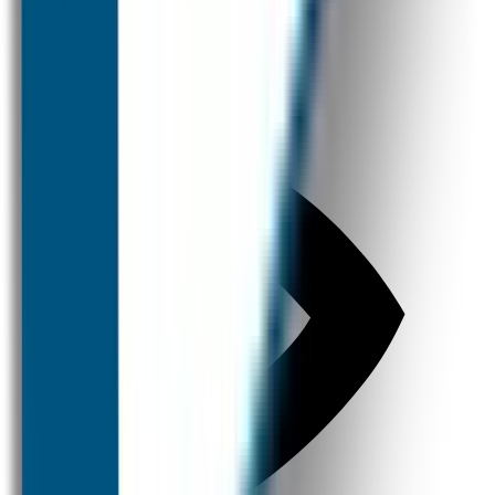
Broodtrommel & Fles