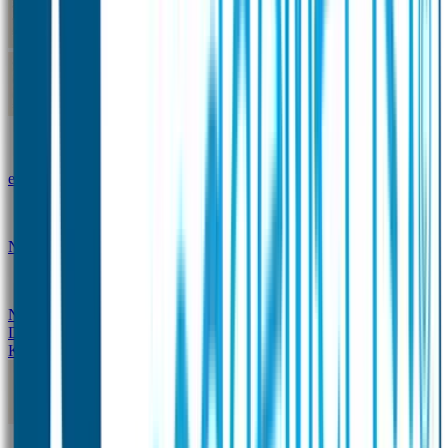
Kleine Naamstickers
Wave Naamstickers
Ronde Naamstickers
Assortiment "Ontwerp je
eigen" stickers
Mini XS Naamstickers
Kleine
Naamstickers Voordeelset - Eenkleurig
Grote
Naamstickers
QR Producten
Doming Labels
Design
Kleding Merken
Kledingsticker voordeelsets
Assortiment