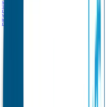
Set - Broodtrommel & Drinkfles
Drinkfles met naam
Thema
Broodtrommel met naam Thema
Drinkfles met naam
Design
Broodtrommel met naam Design
Drinkfles met naam – Real
World
Broodtrommel met naam – Real World
Ontwerp je eigen
broodtrommel
Ontwerp je eigen Drinkfles
Gepersonaliseerde
Drinkfles
Vervangende onderdelen Broodtrommel & Drinkfles