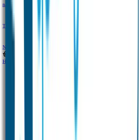
naam
Gepersonaliseerde kleurpotloden
Tassenhangers
Flessen Naambandje
SOS
Naambandje
STABILO producten
Home